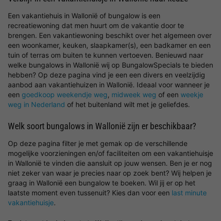
Een vakantiehuis in Wallonië of bungalow is een
recreatiewoning dat men huurt om de vakantie door te
brengen. Een vakantiewoning beschikt over het algemeen over
een woonkamer, keuken, slaapkamer(s), een badkamer en een
tuin of terras om buiten te kunnen vertoeven. Benieuwd naar
welke bungalows in Wallonië wij op BungalowSpecials te bieden
hebben? Op deze pagina vind je een een divers en veelzijdig
aanbod aan vakantiehuizen in Wallonië. Ideaal voor wanneer je
een
goedkoop weekendje weg
,
midweek weg
of een
weekje
weg in Nederland
of het buitenland wilt met je geliefdes.
Welk soort bungalows in Wallonië zijn er beschikbaar?
Op deze pagina filter je met gemak op de verschillende
mogelijke voorzieningen en/of faciliteiten om een vakantiehuisje
in Wallonië te vinden die aansluit op jouw wensen. Ben je er nog
niet zeker van waar je precies naar op zoek bent? Wij helpen je
graag in Wallonië een bungalow te boeken. Wil jij er op het
laatste moment even tussenuit? Kies dan voor een
last minute
vakantiehuisje
.