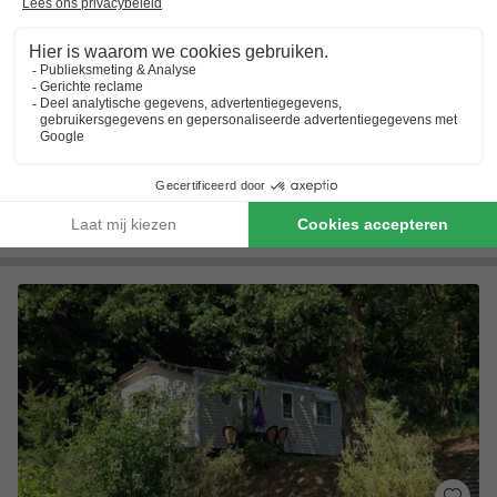
Bungalowpark Les Doyards
Wallonië
,
Vielsalm
Kaart
7.1
Goed
Direct aan meer van Vielsalm
Grote speeltuin met ligweide
Paardrijden in Mont-le-Soie
Toon prijzen