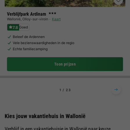
Verblijfpark Ardinam
★★★
Wallonië
,
Olloy-sur-viroin
Kaart
7.8
Goed
Beleef de Ardennen
Vele bezienswaardigheden in de regio
Echte familiecamping
Toon prijzen
1
2
3
Kies jouw vakantiehuis in Wallonië
Verblijf in een vakantiehuisje in Wallonië naar keuze