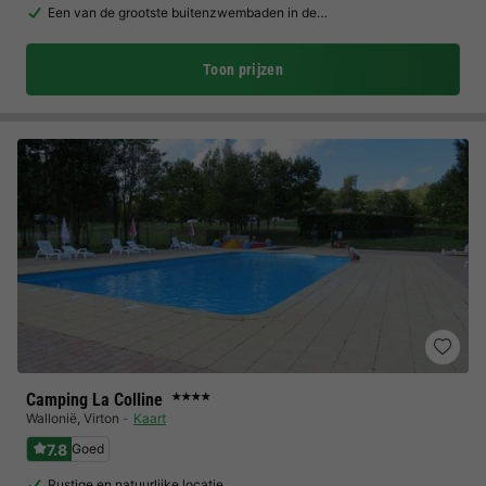
Een van de grootste buitenzwembaden in de…
Toon prijzen
Camping La Colline
★★★★
Wallonië
,
Virton
Kaart
7.8
Goed
Rustige en natuurlijke locatie