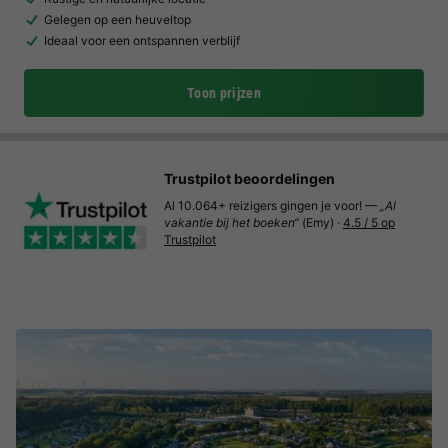
Gelegen op een heuveltop
Ideaal voor een ontspannen verblijf
Toon prijzen
Trustpilot beoordelingen
Al 10.064+ reizigers gingen je voor! —
„Al
vakantie bij het boeken“
(Emy) ·
4.5 / 5 op
Trustpilot