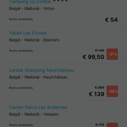
★★★★
Camping La Colline
België
-
Wallonië
-
Virton
€ 54
Beste aanbieding
Vallée Les Etoiles
België
-
Wallonië
-
Blaimont
€ 146
Beste aanbieding
-31%
€ 99,50
Landal Glamping Neufchateau
België
-
Wallonië
-
Neufchâteau
€ 269
Beste aanbieding
-48%
€ 139
Center Parcs Les Ardennes
België
-
Wallonië
-
Vielsalm
€ 176
Beste aanbieding