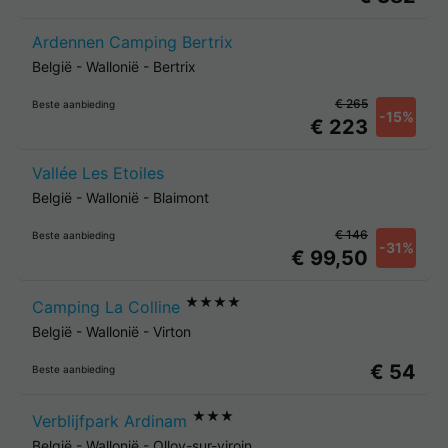
Ardennen Camping Bertrix
België
-
Wallonië
-
Bertrix
€ 265
Beste aanbieding
-15%
€ 223
Vallée Les Etoiles
België
-
Wallonië
-
Blaimont
€ 146
Beste aanbieding
-31%
€ 99,50
★★★★
Camping La Colline
België
-
Wallonië
-
Virton
€ 54
Beste aanbieding
★★★
Verblijfpark Ardinam
België
-
Wallonië
-
Olloy-sur-viroin