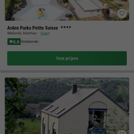
Arden Parks Petite Suisse
★★★★
Wallonië
,
Manhay
Kaart
6.6
Voldoende
Toon prijzen