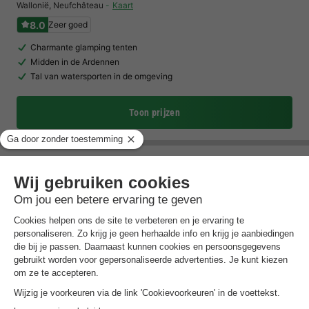
Wallonië
,
Neufchâteau
Kaart
8.0
Zeer goed
Charmante glamping tenten
Midden in de Ardennen
Tal van watersporten in de omgeving
Toon prijzen