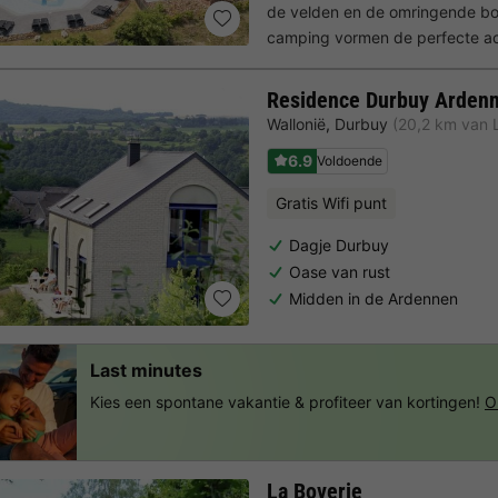
de velden en de omringende bo
camping vormen de perfecte ac
Residence Durbuy Arden
Wallonië
,
Durbuy
(20,2 km van 
6.9
Voldoende
Gratis Wifi punt
Dagje Durbuy
Oase van rust
Midden in de Ardennen
Last minutes
Kies een spontane vakantie & profiteer van kortingen!
O
La Boverie