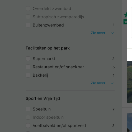
Overdekt zwembad
Subtropisch zwemparadijs
Buitenzwembad
1
Zie meer
Faciliteiten op het park
Supermarkt
3
Restaurant en/of snackbar
5
Bakkerij
1
Zie meer
Sport en Vrije Tijd
Speeltuin
7
Indoor speeltuin
Voetbalveld en/of sportveld
3