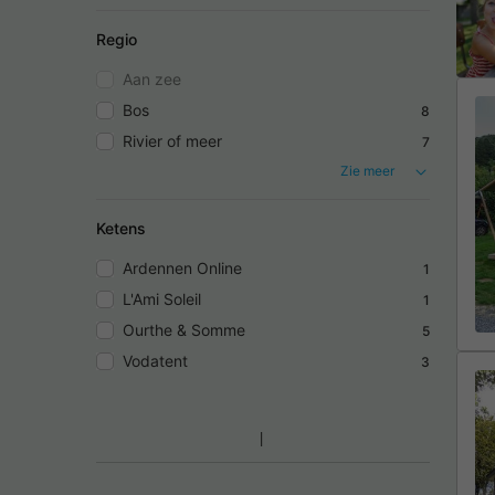
Regio
Aan zee
Bos
8
Rivier of meer
7
Zie meer
Ketens
Ardennen Online
1
L'Ami Soleil
1
Ourthe & Somme
5
Vodatent
3