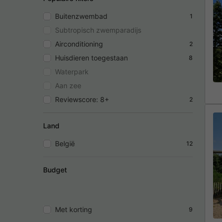
Buitenzwembad
1
Subtropisch zwemparadijs
Airconditioning
2
Huisdieren toegestaan
8
Waterpark
Aan zee
Reviewscore: 8+
2
Land
België
12
Budget
Met korting
9