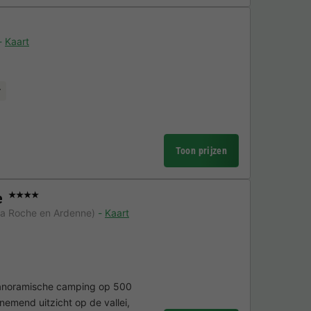
Kaart
r
Toon prijzen
e
★★★★
La Roche en Ardenne)
Kaart
panoramische camping op 500
mend uitzicht op de vallei,