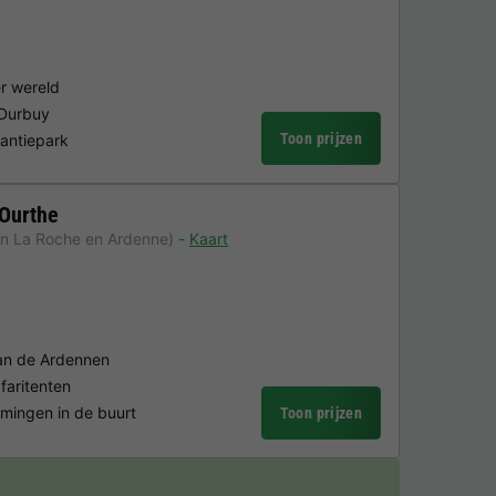
er wereld
 Durbuy
Toon prijzen
kantiepark
'Ourthe
an La Roche en Ardenne)
Kaart
van de Ardennen
faritenten
mingen in de buurt
Toon prijzen