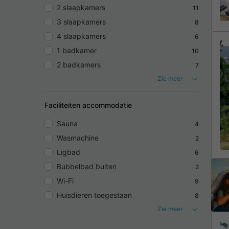
2 slaapkamers
11
3 slaapkamers
8
4 slaapkamers
6
1 badkamer
10
2 badkamers
7
Zie meer
Faciliteiten accommodatie
Sauna
4
Wasmachine
2
Ligbad
6
Bubbelbad buiten
2
Wi-Fi
9
Huisdieren toegestaan
8
Zie meer