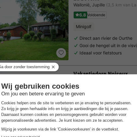
Wallonië
,
Jupille
(3,5 km van La
6.8
Voldoende
Minigolf
Direct aan rivier de Ourthe
Gooi de hengel uit in de visvi
Ideaal voor fietstours
Vakantiedorp Noiseux
Wallonië
,
Somme-leuze
(19,3 k
5.5
Voldoende
Gratis Wifi punt
In het groene hart van de A
Meerdere vakantiehuizen in
Let op: geen traditioneel va