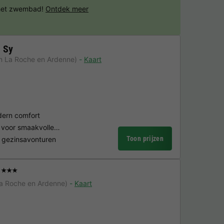
 het zwembad!
Ontdek meer
 Sy
n La Roche en Ardenne)
Kaart
dern comfort
r voor smaakvolle…
Toon prijzen
r gezinsavonturen
★★★
La Roche en Ardenne)
Kaart