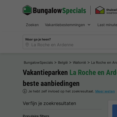
Zoeken
Vakantiebestemmingen
Last minut
Waar ga je heen?
>
>
>
BungalowSpecials
België
Wallonië
La Roche en A
Vakantieparken
La Roche en Ar
beste aanbiedingen
Je hebt zelf invloed op het zoekresultaat.
Meer weten
Verfijn je zoekresultaten
Populaire filters