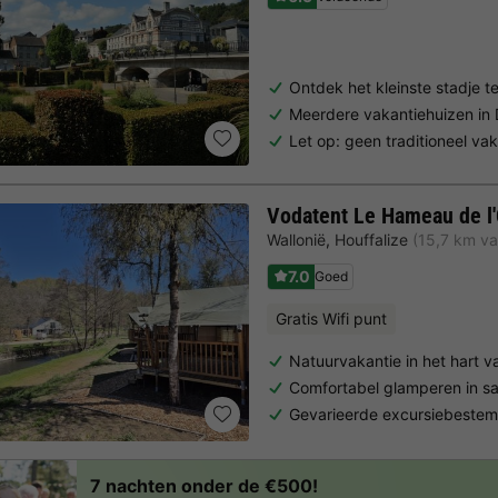
Ontdek het kleinste stadje t
Meerdere vakantiehuizen in
Let op: geen traditioneel va
Vodatent Le Hameau de l
Wallonië
,
Houffalize
(15,7 km v
7.0
Goed
Gratis Wifi punt
Natuurvakantie in het hart 
Comfortabel glamperen in sa
Gevarieerde excursiebestem
7 nachten onder de €500!