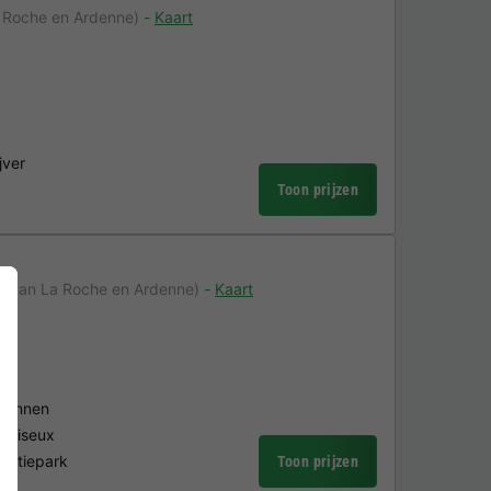
 Roche en Ardenne)
Kaart
jver
Toon prijzen
m van La Roche en Ardenne)
Kaart
rdennen
 Noiseux
kantiepark
Toon prijzen