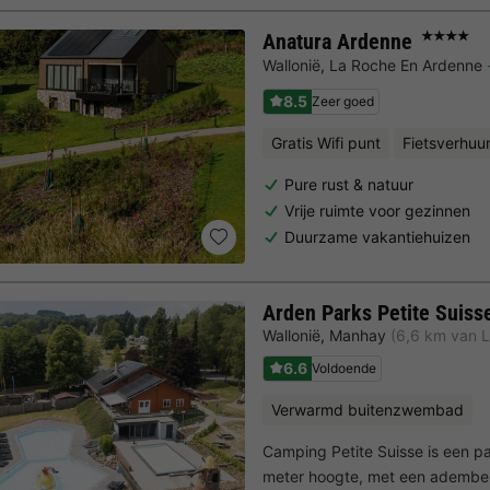
Anatura Ardenne
★★★★
Wallonië
,
La Roche En Ardenne
8.5
Zeer goed
Gratis Wifi punt
Fietsverhuu
Pure rust & natuur
Vrije ruimte voor gezinnen
Duurzame vakantiehuizen
Arden Parks Petite Suiss
Wallonië
,
Manhay
(6,6 km van 
6.6
Voldoende
Verwarmd buitenzwembad
Camping Petite Suisse is een 
meter hoogte, met een adembene