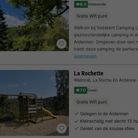
6.5
Voldoende
Gratis Wifi punt
Welkom bij Vodatent Camping L
gezinsvriendelijke camping in d
Ardennen. Omgeven door een rus
biedt deze camping de perfecte
weergeven
La Rochette
Wallonië
,
La Roche En Ardenne
7.0
Goed
Gratis Wifi punt
Gelegen in de Ardennen
Kleinschalig met slecht 15 hu
Geniet van de knusse sfeer