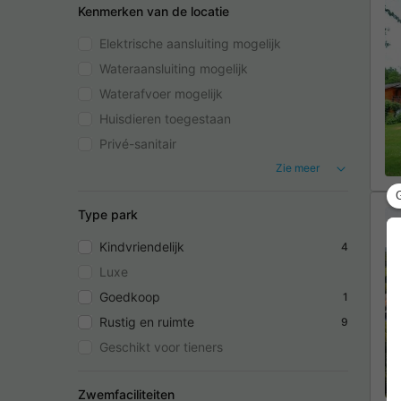
Kenmerken van de locatie
Elektrische aansluiting mogelijk
Wateraansluiting mogelijk
Waterafvoer mogelijk
Huisdieren toegestaan
Privé-sanitair
Zie meer
Type park
Kindvriendelijk
4
Luxe
Goedkoop
1
Rustig en ruimte
9
Geschikt voor tieners
Zwemfaciliteiten