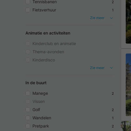
Tennisbanen
2
Fietsverhuur
1
Zie meer
Animatie en activiteiten
Kinderclub en animatie
Thema-avonden
Kinderdisco
Zie meer
In de buurt
Manege
2
Vissen
Golf
2
Wandelen
1
Pretpark
2