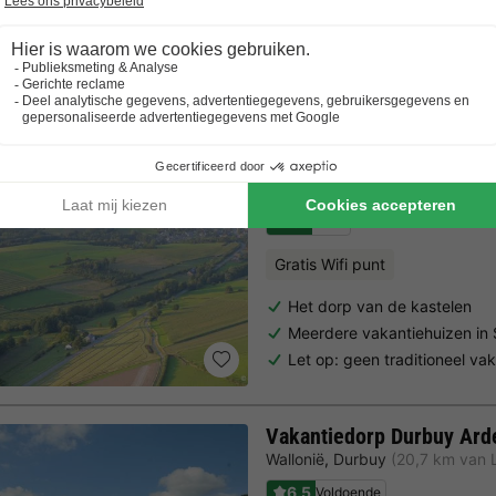
Trustpilot beoordelingen
Al 10.064+ reizigers gingen je voor! —
„Al vakantie bij 
Vakantiedorp Somme-Le
Wallonië
,
Somme-leuze
(23,3 k
7.2
Goed
Gratis Wifi punt
Het dorp van de kastelen
Meerdere vakantiehuizen i
Let op: geen traditioneel va
Vakantiedorp Durbuy Ar
Wallonië
,
Durbuy
(20,7 km van 
6.5
Voldoende