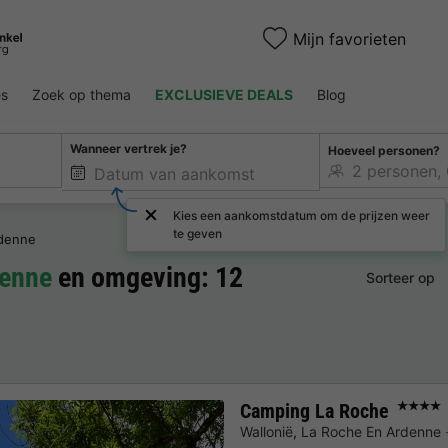
Mijn favorieten
es
Zoek op thema
EXCLUSIEVE DEALS
Blog
Wanneer vertrek je?
Hoeveel personen?
Kies een aankomstdatum om de prijzen weer
te geven
rdenne
denne
en omgeving: 12
Sorteer op
Camping La Roche
★★★★
Wallonië
,
La Roche En Ardenne