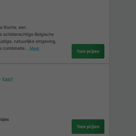
a Roche, een
e schilderachtige Belgische
tige, natuurlijke omgeving,
 combinatie...
Meer
Toon prijzen
Kaart
isjes
Toon prijzen