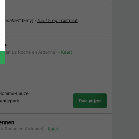
het boeken“
(Emy) ·
4.5 / 5 op Trustpilot
uze
m van La Roche en Ardenne)
Kaart
n Somme-Leuze
kantiepark
Toon prijzen
dennen
La Roche en Ardenne)
Kaart