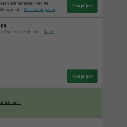
ssen. De terrassen van de
Toon prijzen
htergrond...
Meer weergeven
nen
La Roche en Ardenne)
Kaart
Toon prijzen
ntdek meer