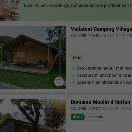
Boek nu een voordelige zomervakantie & profiteer aan
Vodatent Camping Village
Wallonië
,
Vieuxville
(24,8 km va
Meer
Betoverende natuur met mo
Restaurant, snackbar en ba
Speeltuin en kinderclub voo
Domaine Moulin d'Hotton
Wallonië
,
Hotton
(13,2 km van 
9.3
Uitstekend