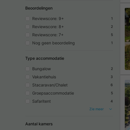
Beoordelingen
Reviewscore: 9+
1
Reviewscore: 8+
2
Reviewscore: 7+
5
Nog geen beoordeling
1
Type accommodatie
Bungalow
2
Vakantiehuis
3
Stacaravan/Chalet
6
Groepsaccommodatie
5
Safaritent
4
Zie meer
Aantal kamers