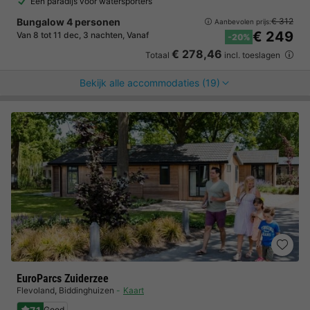
Een paradijs voor watersporters
Bungalow 4 personen
€ 312
Aanbevolen prijs:
€ 249
Van 8 tot 11 dec, 3 nachten, Vanaf
-20%
€ 278,46
Totaal
incl. toeslagen
Bekijk alle accommodaties (19)
EuroParcs Zuiderzee
Flevoland
,
Biddinghuizen
Kaart
Goed