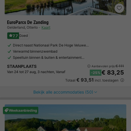
EuroParcs De Zanding
Gelderland
,
Otterlo
Kaart
7.7
Goed
Direct naast Nationaal Park De Hoge Veluwe…
Verwarmd binnenzwembad
Speeltuin binnen & buiten & entertainment…
STAANPLAATS
€ 111
Aanbevolen prijs:
€ 83,25
Van 24 tot 27 aug, 3 nachten, Vanaf
-25%
€ 93,51
Totaal
incl. toeslagen
Bekijk alle accommodaties (50)
Weekaanbieding