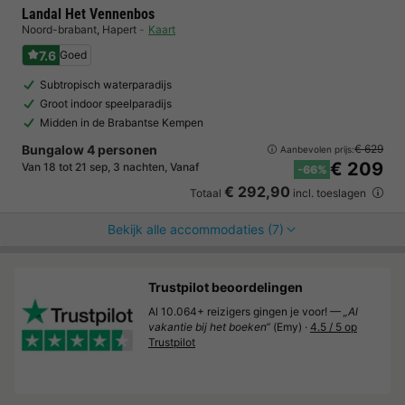
Landal Het Vennenbos
Noord-brabant
,
Hapert
Kaart
7.6
Goed
Subtropisch waterparadijs
Groot indoor speelparadijs
Midden in de Brabantse Kempen
Bungalow 4 personen
€ 629
Aanbevolen prijs:
€ 209
Van 18 tot 21 sep, 3 nachten, Vanaf
-66%
€ 292,90
Totaal
incl. toeslagen
Bekijk alle accommodaties (7)
Trustpilot beoordelingen
Al 10.064+ reizigers gingen je voor! —
„Al
vakantie bij het boeken“
(Emy) ·
4.5 / 5 op
Trustpilot