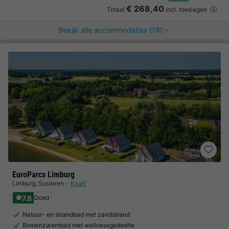
€ 268,40
Totaal
incl. toeslagen
Bekijk alle accommodaties (18)
EuroParcs Limburg
Limburg
,
Susteren
Kaart
7.8
Goed
Natuur- en strandbad met zandstrand
Binnenzwembad met wellnessgedeelte