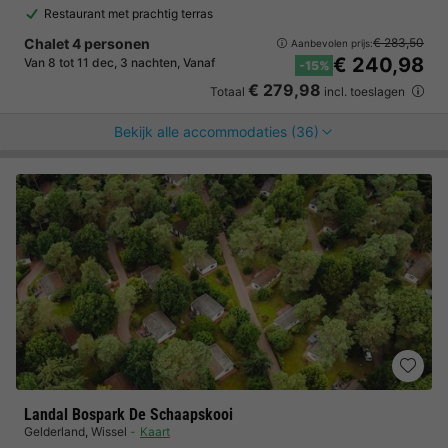
Restaurant met prachtig terras
Chalet 4 personen
€ 283,50
Aanbevolen prijs:
€ 240,98
Van 8 tot 11 dec, 3 nachten, Vanaf
-15%
€ 279,98
Totaal
incl. toeslagen
Bekijk alle accommodaties (36)
Landal Bospark De Schaapskooi
Gelderland
,
Wissel
Kaart