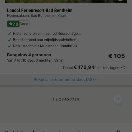
Landal Ferienresort Bad Bentheim
Nedersaksen
,
Bad Bentheim
Kaart
7.8
Goed
Historische sfeer in een schilderachtige…
Breed aanbod aan vrijetijdsactiviteiten…
Nabij steden als Münster en Osnabrück
Bungalow 4 personen
€ 105
Van 7 tot 10 dec, 3 nachten, Vanaf
€ 176,94
Totaal
incl. toeslagen
Bekijk alle accommodaties (33)
1
2
3
4
5
6
7
8
9