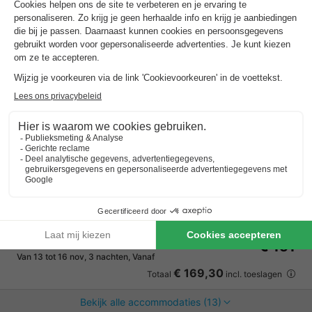
Center Parcs De Huttenheugte
Drenthe
,
Dalen
Kaart
7.5
Goed
Spelen op het Adventure Island
Duik in de subtropische Aqua Mundo
Pal naast Plopsa Indoor Coevorden
Bungalow 2 personen
€ 151
Van 13 tot 16 nov, 3 nachten, Vanaf
€ 169,30
Totaal
incl. toeslagen
Bekijk alle accommodaties (13)