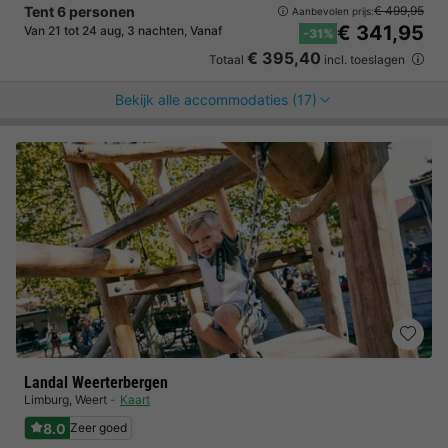
Tent 6 personen
€ 499,95
Aanbevolen prijs:
€ 341,95
Van 21 tot 24 aug, 3 nachten, Vanaf
-31%
€ 395,40
Totaal
incl. toeslagen
Bekijk alle accommodaties (17)
Landal Weerterbergen
Limburg
,
Weert
Kaart
8.0
Zeer goed