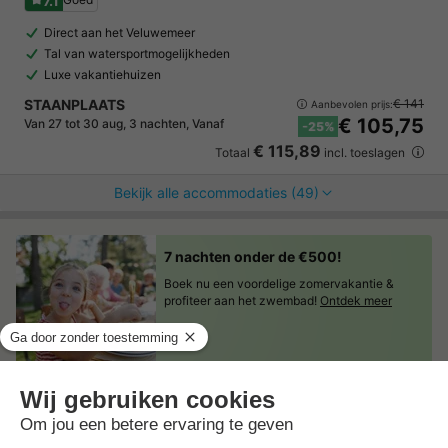
7.1
Direct aan het Veluwemeer
Tal van watersportmogelijkheden
Luxe vakantiehuizen
STAANPLAATS
€ 141
Aanbevolen prijs:
€ 105,75
Van 27 tot 30 aug, 3 nachten, Vanaf
-25%
€ 115,89
Totaal
incl. toeslagen
Bekijk alle accommodaties (49)
7 nachten onder de €500!
Boek nu een voordelige zomervakantie &
profiteer aan het zwembad!
Ontdek meer