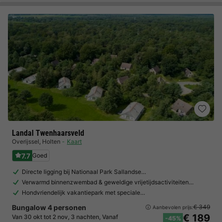
Landal Twenhaarsveld
Overijssel
,
Holten
Kaart
7.7
Goed
Directe ligging bij Nationaal Park Sallandse…
Verwarmd binnenzwembad & geweldige vrijetijdsactiviteiten…
Hondvriendelijk vakantiepark met speciale…
Bungalow 4 personen
€ 349
Aanbevolen prijs:
€ 189
Van 30 okt tot 2 nov, 3 nachten, Vanaf
-45%