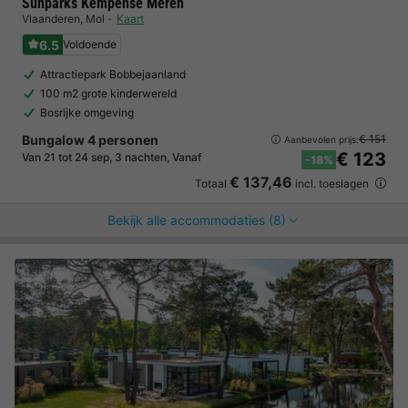
Sunparks Kempense Meren
Vlaanderen
,
Mol
Kaart
6.5
Voldoende
Attractiepark Bobbejaanland
100 m2 grote kinderwereld
Bosrijke omgeving
Bungalow 4 personen
€ 151
Aanbevolen prijs:
€ 123
Van 21 tot 24 sep, 3 nachten, Vanaf
-18%
€ 137,46
Totaal
incl. toeslagen
Bekijk alle accommodaties (8)