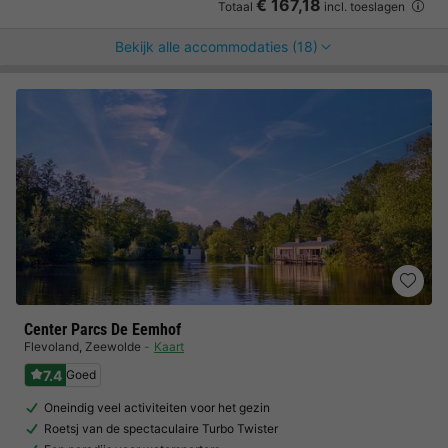
€ 167,18
Totaal
incl. toeslagen
Bekijk alle accommodaties (18)
Center Parcs De Eemhof
Flevoland
,
Zeewolde
Kaart
7.4
Goed
Oneindig veel activiteiten voor het gezin
Roetsj van de spectaculaire Turbo Twister