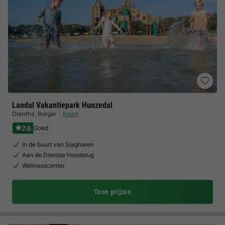
Landal Vakantiepark Hunzedal
Drenthe
,
Borger
Kaart
7.6
Goed
In de buurt van Slagharen
Aan de Drentse Hondsrug
Wellnesscenter
Toon prijzen