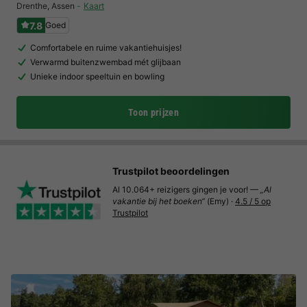
Drenthe
,
Assen
Kaart
7.8
Goed
Comfortabele en ruime vakantiehuisjes!
Verwarmd buitenzwembad mét glijbaan
Unieke indoor speeltuin en bowling
Toon prijzen
Trustpilot beoordelingen
Al 10.064+ reizigers gingen je voor! —
„Al
vakantie bij het boeken“
(Emy) ·
4.5 / 5 op
Trustpilot