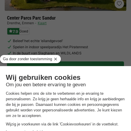
Center Parcs Parc Sandur
Drenthe
,
Emmen
Kaart
7.9
Goed
Beleef het echte ‘eilandgevoel’
Spelen in indoor speelparadijs Het Piratennest
In de buurt van Slagharen en WILDLANDS
Toon prijzen