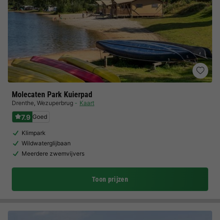
Molecaten Park Kuierpad
Drenthe
,
Wezuperbrug
Kaart
7.9
Goed
Klimpark
Wildwaterglijbaan
Meerdere zwemvijvers
Toon prijzen