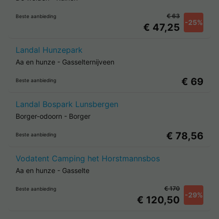
€ 63
Beste aanbieding
-25%
€ 47,25
Landal Hunzepark
Aa en hunze
-
Gasselternijveen
€ 69
Beste aanbieding
Landal Bospark Lunsbergen
Borger-odoorn
-
Borger
€ 78,56
Beste aanbieding
Vodatent Camping het Horstmannsbos
Aa en hunze
-
Gasselte
€ 170
Beste aanbieding
-29%
€ 120,50