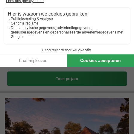
EuroParcs Ruinen
Drenthe
,
Ruinen
Kaart
7.7
Goed
Omgeven door natuur
Overdekt zwembad
Grote indoorspeeltuin
Toon prijzen