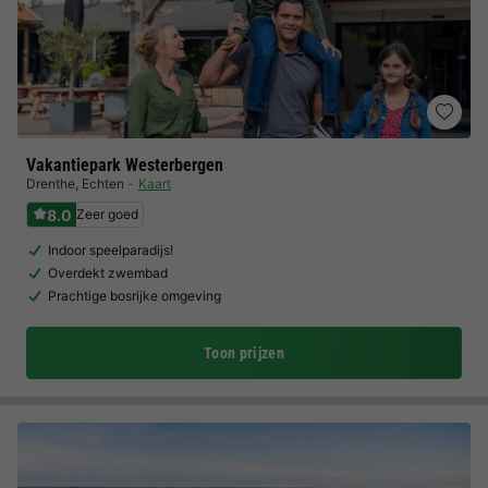
Vakantiepark Westerbergen
Drenthe
,
Echten
Kaart
8.0
Zeer goed
Indoor speelparadijs!
Overdekt zwembad
Prachtige bosrijke omgeving
Toon prijzen