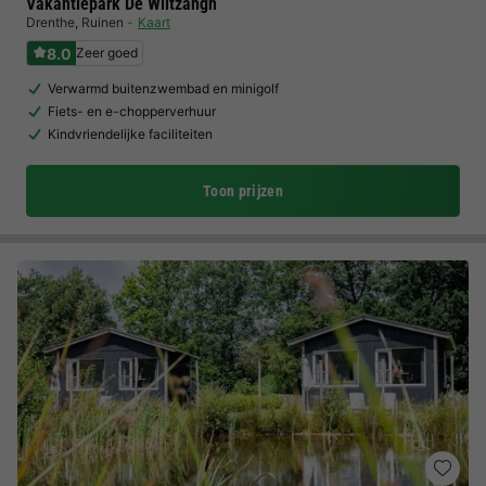
Vakantiepark De Wiltzangh
Drenthe
,
Ruinen
Kaart
8.0
Zeer goed
Verwarmd buitenzwembad en minigolf
Fiets- en e-chopperverhuur
Kindvriendelijke faciliteiten
Toon prijzen