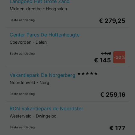
Landgoed Het Grote Zand
Midden-drenthe
-
Hooghalen
€ 279,25
Beste aanbieding
Center Parcs De Huttenheugte
Coevorden
-
Dalen
€ 182
Beste aanbieding
-20%
€ 145
★★★★★
Vakantiepark De Norgerberg
Noordenveld
-
Norg
€ 259,16
Beste aanbieding
RCN Vakantiepark de Noordster
Westerveld
-
Dwingeloo
€ 177
Beste aanbieding