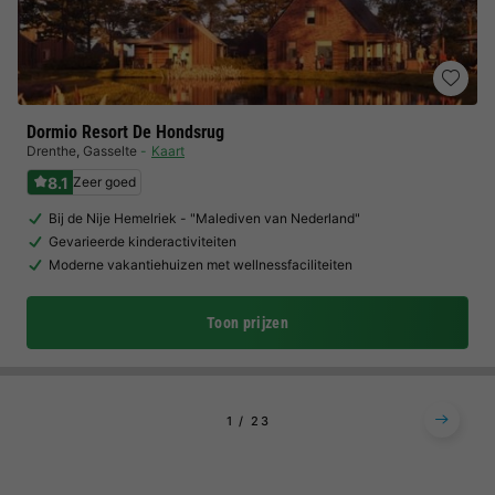
Dormio Resort De Hondsrug
Drenthe
,
Gasselte
Kaart
8.1
Zeer goed
Bij de Nije Hemelriek - "Malediven van Nederland"
Gevarieerde kinderactiviteiten
Moderne vakantiehuizen met wellnessfaciliteiten
Toon prijzen
1
2
3