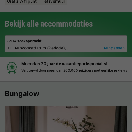
Gratis Wifi punt
Fietsverhuur
Bekijk alle accommodaties
Jouw zoekopdracht
Aankomstdatum
(
Periode
),
2 personen, 0 huisdier
Aanpassen
pecialist
Boek eenvoudig en zonder stress
s met eerlijke reviews
Duidelijke prijzen, moeiteloos boeken en
Bungalow