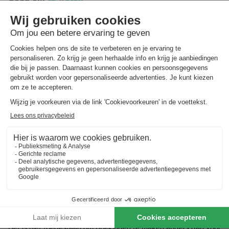
Groepen
Indien u als groep op het vakantiepark wenst te verblijven,
dient dit vooraf kenbaar gemaakt te worden. Het vakantiepark
kan groepen weigeren of een hogere borg in rekening brengen.
Jongeren
Reserveringen kunnen uitsluitend gemaakt worden door
personen die ouder zijn dan 21 jaar.
Huisdieren
In de meeste accommodaties zijn huisdieren toegestaan.
Wanneer u een huisdier wilt meenemen betaalt u een
huisdiertoeslag per huisdier per nacht. Wanneer u tijdens het
maken van de reservering geen huisdieren kunt bijboeken, zijn
er helaas geen accommodaties beschikbaar waar huisdieren
zijn toegestaan in het type van uw keuze.
Zakelijke verblijven
Het is niet toegestaan om boekingen te maken anders dan voor