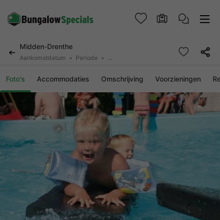
Midden-Drenthe
Aankomstdatum
Periode
2 personen, 0 huisdier
Foto's
Accommodaties
Omschrijving
Voorzieningen
R