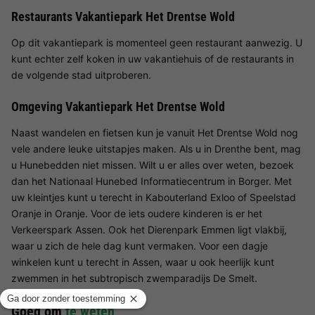
Restaurants Vakantiepark Het Drentse Wold
Op dit vakantiepark is momenteel geen restaurant aanwezig. U
kunt echter zelf koken in uw vakantiehuis of de restaurants in
de volgende stad uitproberen.
Omgeving Vakantiepark Het Drentse Wold
Naast wandelen en fietsen kun je vanuit Het Drentse Wold nog
vele andere leuke uitstapjes maken. Als u in Drenthe bent, mag
u Hunebedden niet missen. Wilt u er alles over weten, bezoek
dan het Nationaal Hunebed Informatiecentrum in Borger. Met
uw kleintjes kunt u terecht in Kabouterland Exloo of Speelstad
Oranje in Oranje. Voor de iets oudere kinderen is er het
Verkeerspark Assen. Ook het Dierenpark Emmen ligt vlakbij,
waar u zich de hele dag kunt vermaken. Voor een dagje
winkelen kunt u terecht in Assen, waar u ook heerlijk kunt
zwemmen in het subtropisch zwemparadijs De Smelt.
Goed om
te weten