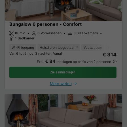
Bungalow 6 personen - Comfort
80m2
6 Volwassenen
3 Slaapkamers
1 Badkamer
Wi-Fi toegang
Huisdieren toegestaan *
Vaatwasser
Vriezer
K
Van 6 tot 9 nov, 3 nachten, Vanaf
€ 314
€ 84
Excl.
toeslagen op basis van 2 personen
Zie aanbiedingen
Meer weten