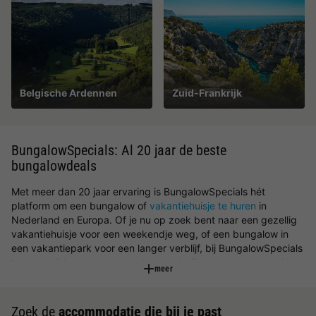
Belgische Ardennen
Zuid-Frankrijk
BungalowSpecials: Al 20 jaar de beste
bungalowdeals
Met meer dan 20 jaar ervaring is BungalowSpecials hét
platform om een bungalow of
vakantiehuisje te huren
in
Nederland en Europa. Of je nu op zoek bent naar een gezellig
vakantiehuisje voor een weekendje weg, of een bungalow in
een vakantiepark voor een langer verblijf, bij BungalowSpecials
vind je altijd de beste bungalow deals. Boek vandaag nog je
meer
ideale vakantiehuisje of bungalow!
Huisje huren bij BungalowSpecials
Zoek de
accommodatie die bij je past