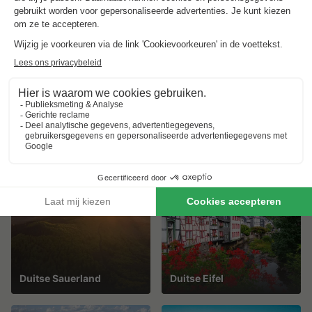
Nederlandse kust
Limburg
Veluwe
Drenthe
Duitse Sauerland
Duitse Eifel