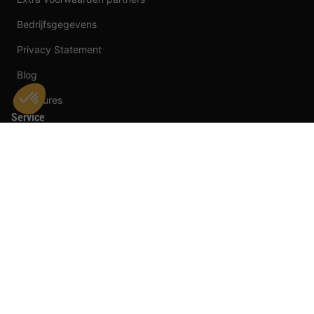
Bedrijfsgegevens
Privacy Statement
Blog
Vacatures
Service
Contact
wil je naartoe?
Partner Worden
Affiliates
Klachten
Beheer van cookies
BungalowSpecials is aangesloten bij
Betaalmogelijkheden