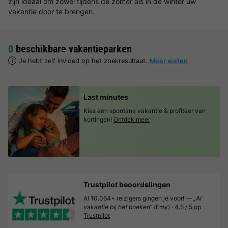
zijn ideaal om zowel tijdens de zomer als in de winter uw
vakantie door te brengen.
0
beschikbare vakantieparken
Je hebt zelf invloed op het zoekresultaat.
Meer weten
Last minutes
Kies een spontane vakantie & profiteer van
kortingen!
Ontdek meer
Trustpilot beoordelingen
Al 10.064+ reizigers gingen je voor! —
„Al
vakantie bij het boeken“
(Emy) ·
4.5 / 5 op
Trustpilot