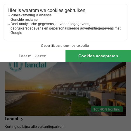
Perfect met kids!
Vakantiepark met waterpark
Ervaar eindeloze waterpret & heerlijke verkoeling
Tot 40% korting
Landal
Korting op bijna alle vakantieparken!