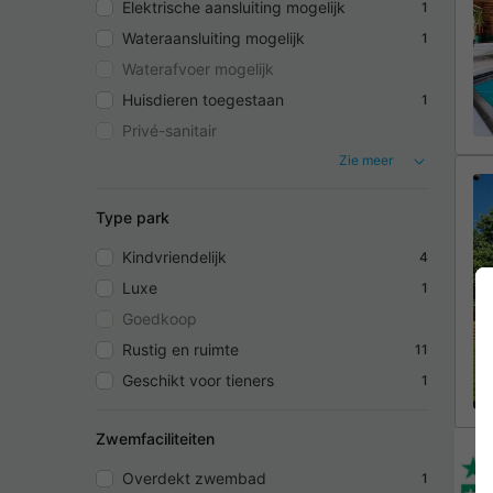
Elektrische aansluiting mogelijk
1
Wateraansluiting mogelijk
1
Waterafvoer mogelijk
Huisdieren toegestaan
1
Privé-sanitair
Zie meer
Type park
Kindvriendelijk
4
Luxe
1
Goedkoop
Rustig en ruimte
11
Geschikt voor tieners
1
Zwemfaciliteiten
Overdekt zwembad
1