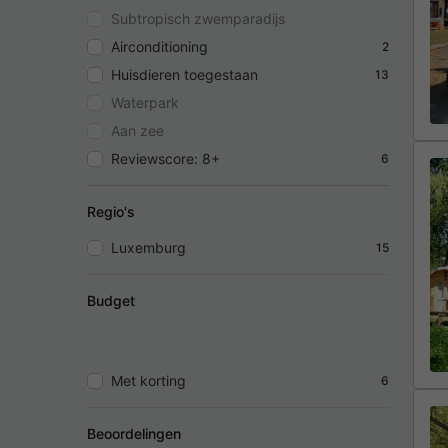
Subtropisch zwemparadijs
Airconditioning
2
Huisdieren toegestaan
13
Waterpark
Aan zee
Reviewscore: 8+
6
Regio's
Luxemburg
15
Budget
Met korting
6
Beoordelingen