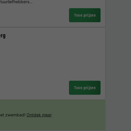
atuurliefhebbers…
Toon prijzen
erg
Toon prijzen
 het zwembad!
Ontdek meer