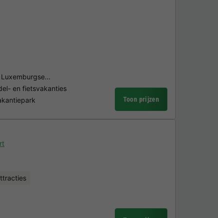
de Luxemburgse…
del- en fietsvakanties
Toon prijzen
vakantiepark
rt
ttracties