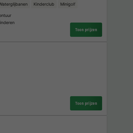
Waterglijbanen
Kinderclub
Minigolf
ontuur
kinderen
Toon prijzen
Toon prijzen