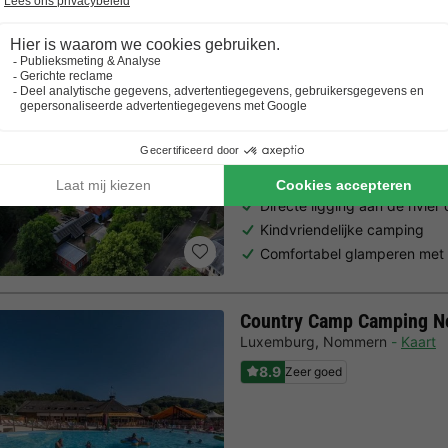
Vodatent Camping Vallee 
Luxemburg
,
Untereisenbach
K
7.0
Goed
Directe ligging aan de rivier
Kindvriendelijke camping
Comfortabel glamperen met 
Country Camp Camping 
Luxemburg
,
Nommern
Kaart
8.9
Zeer goed