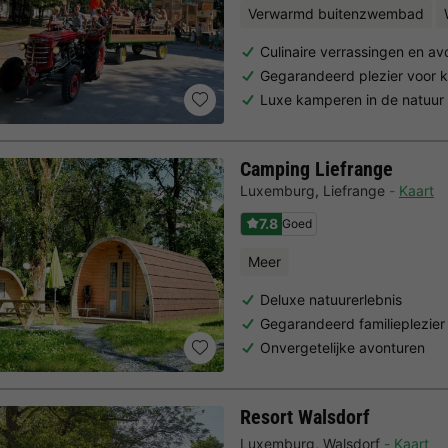
Verwarmd buitenzwembad
Culinaire verrassingen en av
Gegarandeerd plezier voor 
Luxe kamperen in de natuur
Camping Liefrange
Luxemburg
,
Liefrange
Kaart
7.8
Goed
Meer
Deluxe natuurerlebnis
Gegarandeerd familieplezier
Onvergetelijke avonturen
Resort Walsdorf
Luxemburg
,
Walsdorf
Kaart