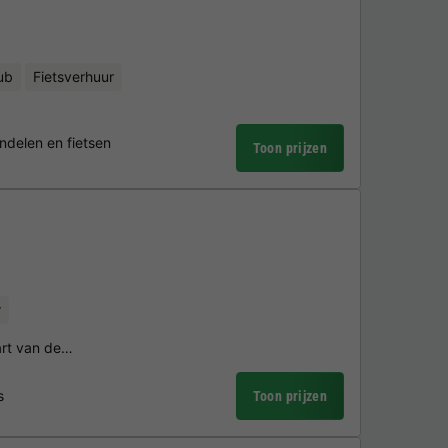
ub
Fietsverhuur
ndelen en fietsen
Toon prijzen
r
hart van de…
s
Toon prijzen