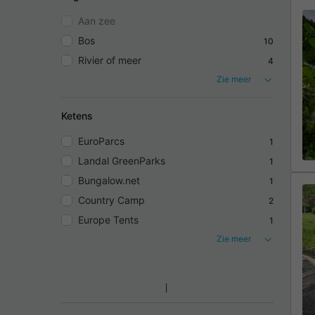
Aan zee
Bos
10
Rivier of meer
4
Zie meer
Ketens
EuroParcs
1
Landal GreenParks
1
Bungalow.net
1
Country Camp
2
Europe Tents
1
Zie meer