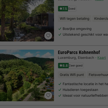
7.5
Goed
Wifi tegen betaling
Kindercl
Bosrijke omgeving
Uitstekend geschikt voor wa
EuroParcs Kohnenhof
Luxemburg
,
Eisenbach
Kaart
8.8
Zeer goed
Gratis Wifi punt
Fietsverhuu
Fantastische locatie in het 
Huisdieren toegestaan
Ideaal voor natuurliefhebber