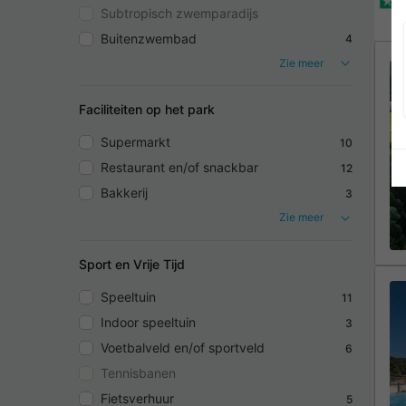
Subtropisch zwemparadijs
Buitenzwembad
4
Zie meer
Faciliteiten op het park
Supermarkt
10
Restaurant en/of snackbar
12
Bakkerij
3
Zie meer
Sport en Vrije Tijd
Speeltuin
11
Indoor speeltuin
3
Voetbalveld en/of sportveld
6
Tennisbanen
Fietsverhuur
5