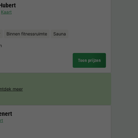
 Hubert
Kaart
r
Binnen fitnessruimte
Sauna
n
Toon prijzen
ntdek meer
enert
rt