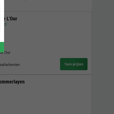
de L'Our
aart
 de Our
Toon prijzen
safaritenten
Nommerlayen