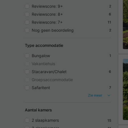
Reviewscore: 9+
2
Reviewscore: 8+
6
Reviewscore: 7+
11
Nog geen beoordeling
2
Type accommodatie
Bungalow
1
Vakantiehuis
Stacaravan/Chalet
6
Groepsaccommodatie
Safaritent
7
Zie meer
Aantal kamers
2 slaapkamers
15