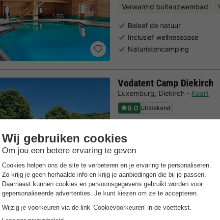
Verwarmd buitenzwembad
Beleef de natuur
Inclusief wellnessoase
Naturistencamping
Vodatent Camp Diekirch
Luxemburg
,
Diekirch
Kaart
9.0
Uitstekend
Direct gelegen aan de rivier
Perfect voor wandel- en fiet
Animatieprogramma voor ki
Trustpilot beoordelingen
Al 10.064+ reizigers gingen je voor! —
„Al vakantie bij 