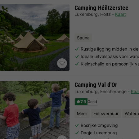
Camping Héiltzerstee
Luxemburg
,
Holtz
Kaart
Sauna
Rustige ligging midden in 
Ideale uitvalsbasis voor wan
Kleinschalig en persoonlijk 
Camping Val d'Or
Luxemburg
,
Enscherange
Kaa
7.9
Goed
Meer
Fietsverhuur
Watera
Bosrijke omgeving
Dagje Luxemburg