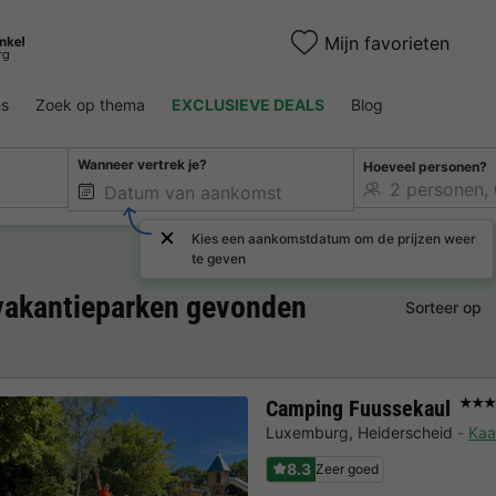
Mijn favorieten
es
Zoek op thema
EXCLUSIEVE DEALS
Blog
Wanneer vertrek je?
Hoeveel personen?
Kies een aankomstdatum om de prijzen weer
te geven
 vakantieparken gevonden
Sorteer op
Camping Fuussekaul
★★★
Luxemburg
,
Heiderscheid
Kaa
8.3
Zeer goed