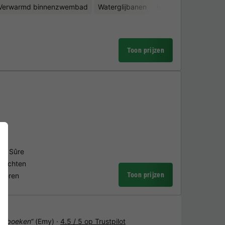
Verwarmd binnenzwembad
Waterglijbanen
Kinderclub
Minigol
Toon prijzen
 de Sûre
stochten
Toon prijzen
nderen
het boeken“
(Emy) ·
4.5 / 5 op Trustpilot