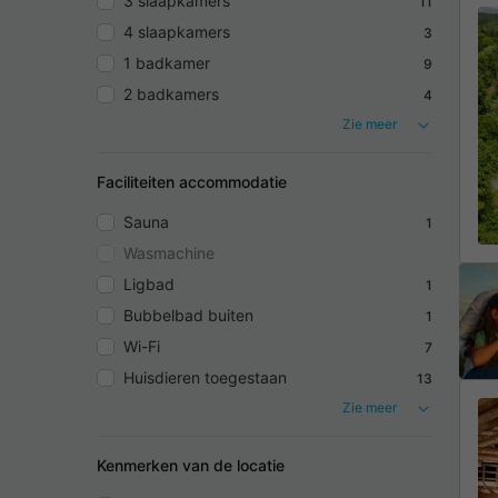
3 slaapkamers
11
4 slaapkamers
3
1 badkamer
9
2 badkamers
4
Zie meer
Faciliteiten accommodatie
Sauna
1
Wasmachine
Ligbad
1
Bubbelbad buiten
1
Wi-Fi
7
Huisdieren toegestaan
13
Zie meer
Kenmerken van de locatie