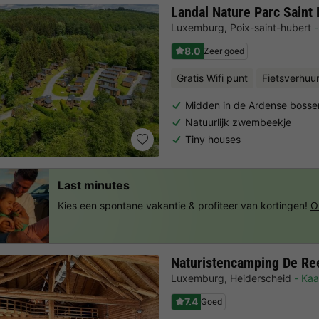
Landal Nature Parc Saint
Luxemburg
,
Poix-saint-hubert
8.0
Zeer goed
Gratis Wifi punt
Fietsverhuu
Midden in de Ardense bosse
Natuurlijk zwembeekje
Tiny houses
Last minutes
Kies een spontane vakantie & profiteer van kortingen!
O
Naturistencamping De Re
Luxemburg
,
Heiderscheid
Kaa
7.4
Goed