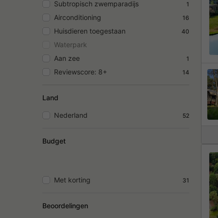
Subtropisch zwemparadijs
1
Airconditioning
16
Huisdieren toegestaan
40
Waterpark
Aan zee
1
Reviewscore: 8+
14
Land
Nederland
52
Budget
Met korting
31
Beoordelingen