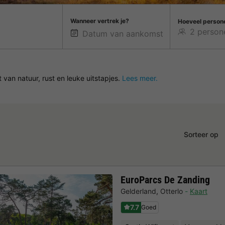
Wanneer vertrek je?
Hoeveel person
 van natuur, rust en leuke uitstapjes.
Lees meer.
Sorteer op
EuroParcs De Zanding
Gelderland
,
Otterlo
Kaart
7.7
Goed