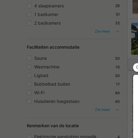
4 slaapkamers
28
1 badkamer
51
2 badkamers
32
Zie meer
Faciliteiten accommodatie
Sauna
30
Wasmachine
10
Ligbad
30
Bubbelbad buiten
17
Wi-Fi
46
Huisdieren toegestaan
40
Zie meer
Kenmerken van de locatie
Elektrische aansluiting mogelijk
4