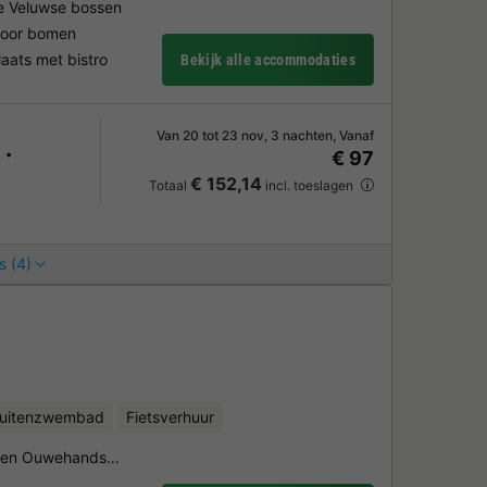
de Veluwse bossen
 door bomen
ats met bistro
Bekijk alle accommodaties
Van 20 tot 23 nov, 3 nachten, Vanaf
€ 97
€ 152,14
Totaal
incl. toeslagen
s (4)
uitenzwembad
Fietsverhuur
oo en Ouwehands…