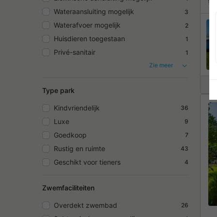
Wateraansluiting mogelijk
3
Waterafvoer mogelijk
2
Huisdieren toegestaan
1
Privé-sanitair
1
Zie meer
Type park
Kindvriendelijk
36
Luxe
9
Goedkoop
7
Rustig en ruimte
43
Geschikt voor tieners
4
Zwemfaciliteiten
Overdekt zwembad
26