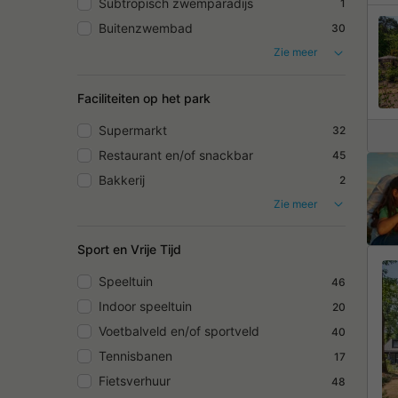
Subtropisch zwemparadijs
1
Buitenzwembad
30
Zie meer
Faciliteiten op het park
Supermarkt
32
Restaurant en/of snackbar
45
Bakkerij
2
Zie meer
Sport en Vrije Tijd
Speeltuin
46
Indoor speeltuin
20
Voetbalveld en/of sportveld
40
Tennisbanen
17
Fietsverhuur
48