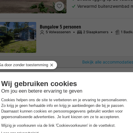
Verwarmd buitenzwembad m
Bungalow 5 personen
5 Volwassenen
2 Slaapkamers
1 Bad
Bekijk alle accommodaties
EuroParcs Zuiderzee
Flevoland
,
Biddinghuizen
Kaar
7.1
Goed
Gratis Wifi punt
Verwarmd 
Direct aan het Veluwemeer
Tal van watersportmogelijk
Luxe vakantiehuizen