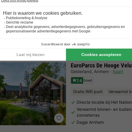
STAANPLAATS
100m2
Bodem
Tent
Caravan
6 mensen
Bekijk alle accommodaties
EuroParcs De Hooge Vel
Gelderland
,
Arnhem
Kaart
7.4
Goed
Gratis Wifi punt
Verwarmd 
Directe locatie bij Het Nati
Verwarmd binnen- en buit
zonneterras
Dagje Arnhem