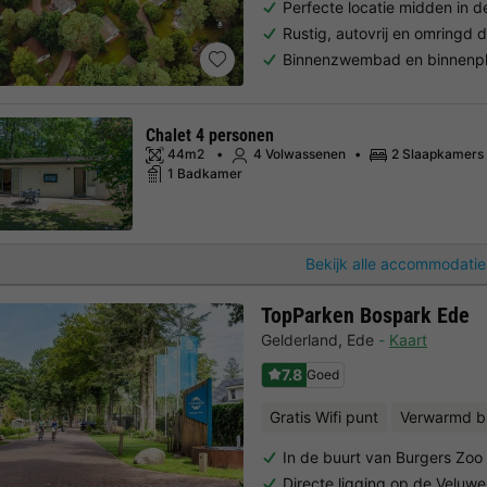
Perfecte locatie midden in 
Rustig, autovrij en omringd
Binnenzwembad en binnenpla
Chalet 4 personen
44m2
4 Volwassenen
2 Slaapkamers
1 Badkamer
Bekijk alle accommodatie
TopParken Bospark Ede
Gelderland
,
Ede
Kaart
7.8
Goed
Gratis Wifi punt
Verwarmd b
In de buurt van Burgers Z
Directe ligging op de Veluwe