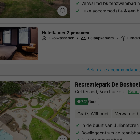
Verwarmd buitenzwembad m
Luxe accommodatie & een b
Hotelkamer 2 personen
2 Volwassenen
1 Slaapkamers
1 Badk
Bekijk alle accommodaties
Recreatiepark De Boshoe
Gelderland
,
Voorthuizen
Kaart
7.2
Goed
Gratis Wifi punt
Verwarmd b
In de buurt van Julianatoren
Bowlingcentrum en tennisba