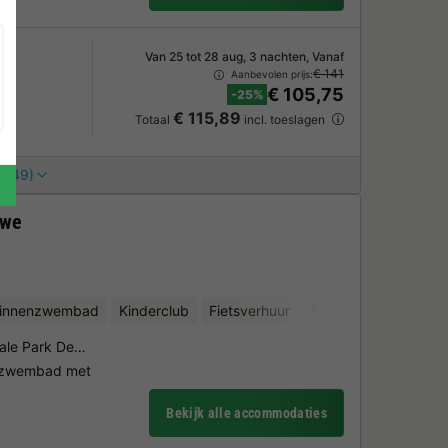
Van 25 tot 28 aug, 3 nachten, Vanaf
€ 141
Aanbevolen prijs:
€ 105,75
-25%
€ 115,89
Totaal
incl. toeslagen
 (49)
uwe
binnenzwembad
Kinderclub
Fietsverhuur
Sauna
onale Park De…
enzwembad met
Bekijk alle accommodaties