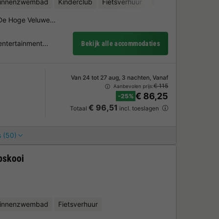
binnenzwembad
Kinderclub
Fietsverhuur
Sauna
k De Hoge Veluwe…
 entertainment…
Bekijk alle accommodaties
Van 24 tot 27 aug, 3 nachten, Vanaf
€ 115
Aanbevolen prijs:
€ 86,25
-25%
€ 96,51
Totaal
incl. toeslagen
 (50)
pskooi
binnenzwembad
Fietsverhuur