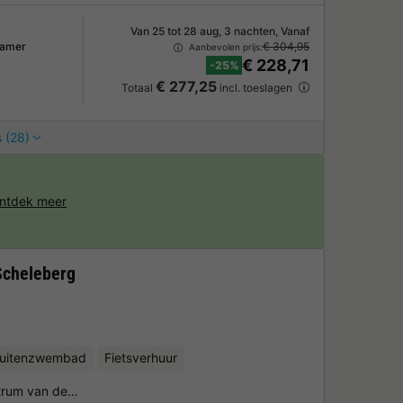
Van 25 tot 28 aug, 3 nachten, Vanaf
kamer
€ 304,95
Aanbevolen prijs:
€ 228,71
-25%
€ 277,25
Totaal
incl. toeslagen
 (28)
ntdek meer
Scheleberg
uitenzwembad
Fietsverhuur
ntrum van de…