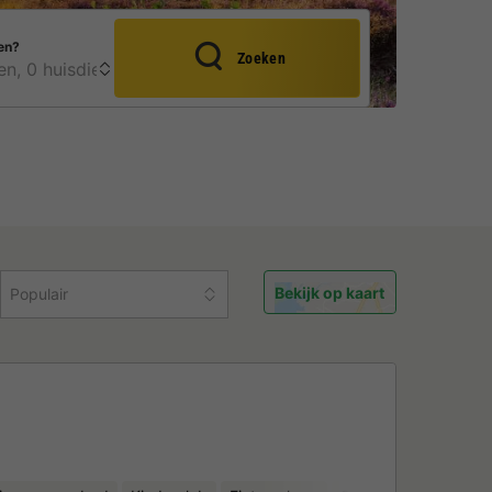
en?
Zoeken
Bekijk op kaart
Populair