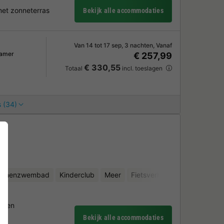
et zonneterras
Bekijk alle accommodaties
Van 14 tot 17 sep, 3 nachten, Vanaf
kamer
€ 257,99
€ 330,55
Totaal
incl. toeslagen
 (34)
t
binnenzwembad
Kinderclub
Meer
Fietsverhuur
Waterattract
heden
Bekijk alle accommodaties