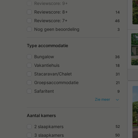
Reviewscore: 9+
Reviewscore: 8+
14
Reviewscore: 7+
46
Nog geen beoordeling
3
Type accommodatie
Bungalow
36
Vakantiehuis
18
Stacaravan/Chalet
31
Groepsaccommodatie
21
Safaritent
9
Zie meer
Aantal kamers
2 slaapkamers
52
3 slaapkamers
50