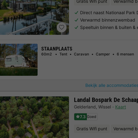
Gratis Wifi punt
Verwarmd 
Direct naast Nationaal Par
Verwarmd binnenzwembad
Speeltuin binnen & buiten &
STAANPLAATS
60m2
Tent
Caravan
Camper
6 mensen
Bekijk alle accommodaties
Landal Bospark De Schaa
Gelderland
,
Wissel
Kaart
7.3
Goed
Gratis Wifi punt
Verwarmd 