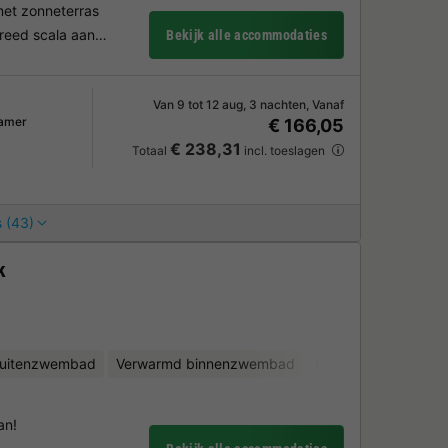
et zonneterras
reed scala aan…
Bekijk alle accommodaties
Van 9 tot 12 aug, 3 nachten, Vanaf
amer
€ 166,05
€ 238,31
Totaal
incl. toeslagen
 (43)
k
uitenzwembad
Verwarmd binnenzwembad
Kinderclub
Fietsv
an!