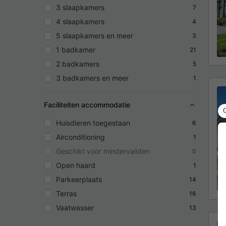
3 slaapkamers
7
4 slaapkamers
4
5 slaapkamers en meer
3
1 badkamer
21
2 badkamers
5
3 badkamers en meer
1
Faciliteiten accommodatie
Huisdieren toegestaan
6
Airconditioning
1
Geschikt voor mindervaliden
0
Open haard
1
Parkeerplaats
14
Terras
16
Vaatwasser
13