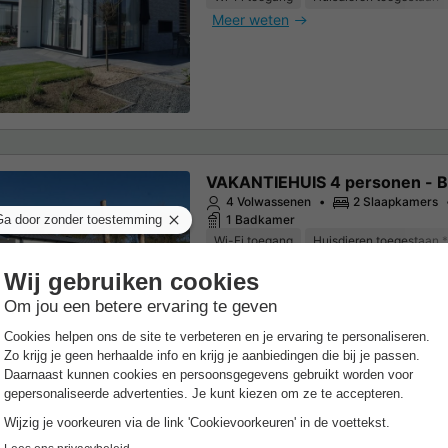
Meer weten
VAKANTIEHUIS 4 personen - B
4 Volwassenen
2 Slaapkamers
1 Badkamer
Wi-Fi toegang
Huisdieren toegestaan *
Meer weten
VAKANTIEHUIS 4 personen - V