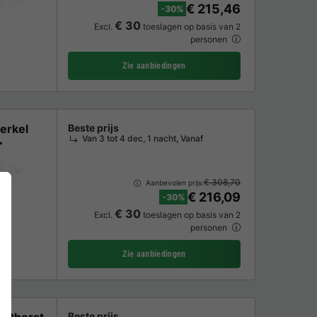
€ 215,46
-30%
€ 30
Excl.
toeslagen op basis van 2
personen
Zie aanbiedingen
erkel
Beste prijs
Van 3 tot 4 dec, 1 nacht, Vanaf
Vriezer
Koelkast
Tuinmeubelen
Parkeerplaats
TV
€ 308,70
Aanbevolen prijs:
€ 216,09
-30%
€ 30
Excl.
toeslagen op basis van 2
personen
Zie aanbiedingen
elthorst
Beste prijs