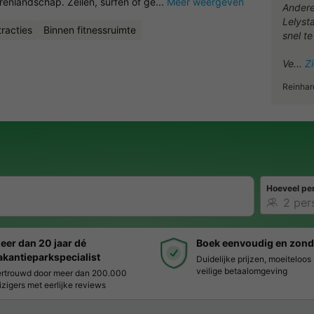
renlandschap. Zeilen, surfen of ge...
Meer weergeven
Andere
Lelyst
racties
Binnen fitnessruimte
snel t
Ve
Z
Reinhar
Hoeveel pe
eer dan 20 jaar dé
Boek eenvoudig en zond
akantieparkspecialist
Duidelijke prijzen, moeiteloo
veilige betaalomgeving
rtrouwd door meer dan 200.000
izigers met eerlijke reviews