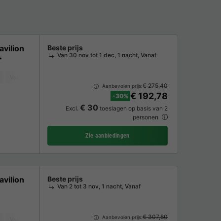
vilion
Beste prijs
Van 30 nov tot 1 dec, 1 nacht, Vanaf
Vaatwasser
Tuinmeubelen
Parkeerplaats
TV
€ 275,40
Aanbevolen prijs:
€ 192,78
-30%
€ 30
Excl.
toeslagen op basis van 2
personen
Zie aanbiedingen
vilion
Beste prijs
Van 2 tot 3 nov, 1 nacht, Vanaf
€ 307,80
Aanbevolen prijs:
Vaatwasser
Vriezer
Koelkast
Tuinmeubelen
Parkeerplaats
TV