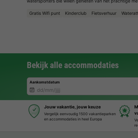
watersporters die willen genieten van het prachtige me
Gratis Wifi punt
Kinderclub
Fietsverhuur
Wateratt
Bekijk alle accommodaties
Aankomstdatum
Jouw vakantie, jouw keuze
M
v
Vergelijk eenvoudig 1500 vakantieparken
en accommodaties in heel Europa
Ve
re