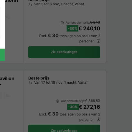
Van 5 tot 6 nov, 1 nacht, Vanaf
Vaatwasser
Vriezer
Koelkast
Tuinmeubelen
Parkeerplaats
TV
€ 343
Aanbevolen prijs:
€ 240,10
-30%
€ 30
Excl.
toeslagen op basis van 2
personen
Zie aanbiedingen
vilion
Beste prijs
Van 17 tot 18 nov, 1 nacht, Vanaf
Vaatwasser
Tuinmeubelen
Parkeerplaats
TV
€ 388,80
Aanbevolen prijs:
€ 272,16
-30%
€ 30
Excl.
toeslagen op basis van 2
personen
Zie aanbiedingen