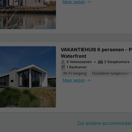
Meer weten
VAKANTIEHUIS 6 personen - Pa
Waterfront
6 Volwassenen
3 Slaapkamers
1 Badkamer
Wi-Fi toegang
Huisdieren toegestaan *
Meer weten
Zie andere accommodati