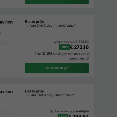
vilion
Beste prijs
Van 2 tot 3 dec, 1 nacht, Vanaf
€ 388,80
Aanbevolen prijs:
Vaatwasser
Vriezer
Koelkast
Tuinmeubelen
Parkeerplaats
TV
€ 272,16
-30%
€ 30
Excl.
toeslagen op basis van 2
personen
Zie aanbiedingen
vilion
Beste prijs
Van 5 tot 6 nov, 1 nacht, Vanaf
€ 421,20
Aanbevolen prijs:
Vaatwasser
Tuinmeubelen
Magnetron
Oven
Parkeerplaats
T
€ 294,84
-30%