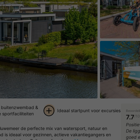
 buitenzwembad &
Ideaal startpunt voor excursies
Beoordel
 sportfaciliteiten
7.7
/10
+ 31
Positie
luwemeer de perfecte mix van watersport, natuur en
De lig
foto's
nd is ideaal voor gezinnen, actieve vakantiegangers en
goed e