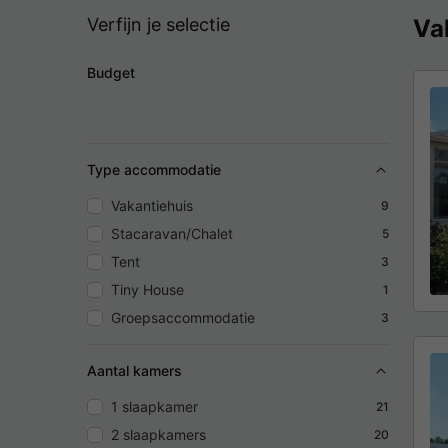
Verfijn je selectie
Va
Budget
Type accommodatie
Vakantiehuis
9
Stacaravan/Chalet
5
Tent
3
Tiny House
1
Groepsaccommodatie
3
Aantal kamers
1 slaapkamer
21
2 slaapkamers
20