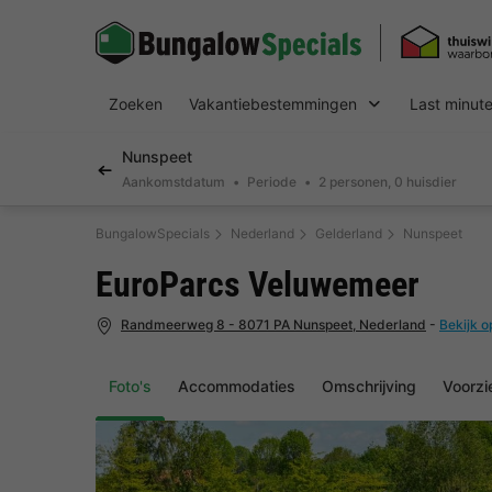
Zoeken
Vakantiebestemmingen
Last minut
Nunspeet
Aankomstdatum
Periode
2 personen, 0 huisdier
BungalowSpecials
Nederland
Gelderland
Nunspeet
EuroParcs Veluwemeer
Randmeerweg 8 - 8071 PA Nunspeet, Nederland
-
Bekijk o
Foto's
Accommodaties
Omschrijving
Voorzi