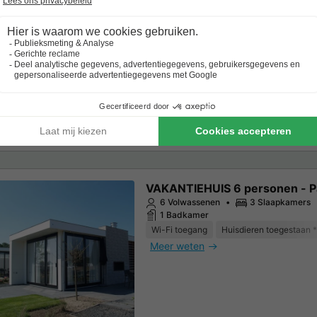
4 Volwassenen
2 Slaapkamers
1 Badkamer
Wi-Fi toegang
Huisdieren toegestaan *
Meer weten
VAKANTIEHUIS 6 personen - Pa
6 Volwassenen
3 Slaapkamers
1 Badkamer
Wi-Fi toegang
Huisdieren toegestaan *
Meer weten