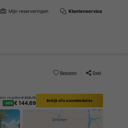
Mijn reserveringen
Klantenservice
Bewaren
Deel
€ 206,70
ijzen vergelijken
Bekijk alle accommodaties
€ 144,69
-30%