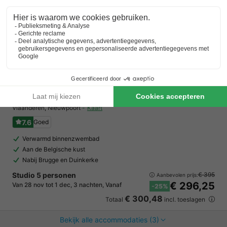
Holiday Suites Nieuwpoort
Vlaanderen
,
Nieuwpoort
Kaart
7.6
Goed
Verwarmd binnenzwembad
Aan de Belgische kust
Nabij Brugge en Duinkerke
Studio 5 personen
€ 395
Aanbevolen prijs:
€ 296,25
Van 28 nov tot 1 dec, 3 nachten, Vanaf
-25%
€ 300,48
Totaal
incl. toeslagen
Bekijk alle accommodaties (3)