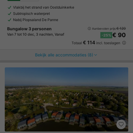
Vlakbij het strand van Oostduinkerke
Subtropisch waterpret
Nabij Plopsaland De Panne
Bungalow 3 personen
€ 120
Aanbevolen prijs:
€ 90
Van 7 tot 10 dec, 3 nachten, Vanaf
-25%
€ 114
Totaal
incl. toeslagen
Bekijk alle accommodaties (8)