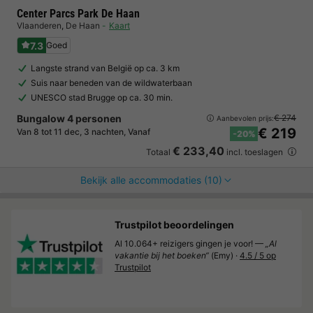
Center Parcs Park De Haan
Vlaanderen
,
De Haan
Kaart
7.3
Goed
Langste strand van België op ca. 3 km
Suis naar beneden van de wildwaterbaan
UNESCO stad Brugge op ca. 30 min.
Bungalow 4 personen
€ 274
Aanbevolen prijs:
€ 219
Van 8 tot 11 dec, 3 nachten, Vanaf
-20%
€ 233,40
Totaal
incl. toeslagen
Bekijk alle accommodaties (10)
Trustpilot beoordelingen
Al 10.064+ reizigers gingen je voor! —
„Al
vakantie bij het boeken“
(Emy) ·
4.5 / 5 op
Trustpilot