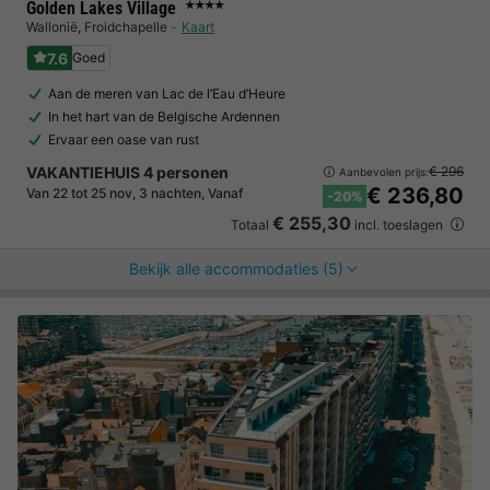
Golden Lakes Village
★★★★
Wallonië
,
Froidchapelle
Kaart
7.6
Goed
Aan de meren van Lac de l’Eau d’Heure
In het hart van de Belgische Ardennen
Ervaar een oase van rust
VAKANTIEHUIS 4 personen
€ 296
Aanbevolen prijs:
€ 236,80
Van 22 tot 25 nov, 3 nachten, Vanaf
-20%
€ 255,30
Totaal
incl. toeslagen
Bekijk alle accommodaties (5)