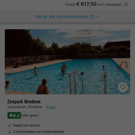
€ 617,50
Totaal
incl. toeslagen
Bekijk alle accommodaties (2)
Zeepark Bredene
Vlaanderen
,
Bredene
Kaart
8.2
Zeer goed
Nabij het strand
Comfortabele accommodaties