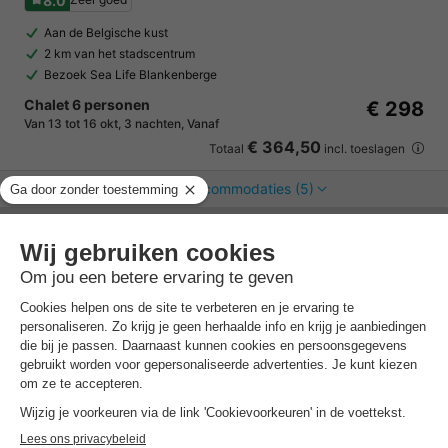
8.0
Aan de Belgische kust
2 km van het stadscentrum
Bezoek Sea Life Blankenberge
Chalet 6 personen
€ 298
Van 13 tot 16 okt, 3 nachten, Vanaf
€ 364,50
Totaal
incl. toeslagen
Bekijk alle accommodaties (5)
7 nachten onder de €500!
Boek nu een voordelige zomervakantie &
profiteer aan het zwembad!
Ontdek meer