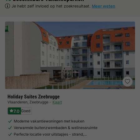
Je hebt zelf invloed op het zoekresultaat.
Meer weten
Holiday Suites Zeebrugge
Vlaanderen
,
Zeebrugge
Kaart
7.0
Goed
Moderne vakantiewoningen met keuken
Verwarmde buitenzwembaden & wellnessruimte
Perfecte locatie voor uitstapjes - strand,…