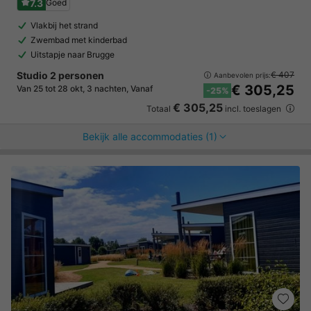
7.3
Goed
Vlakbij het strand
Zwembad met kinderbad
Uitstapje naar Brugge
Studio 2 personen
€ 407
Aanbevolen prijs:
€ 305,25
Van 25 tot 28 okt, 3 nachten, Vanaf
-25%
€ 305,25
Totaal
incl. toeslagen
Bekijk alle accommodaties (1)