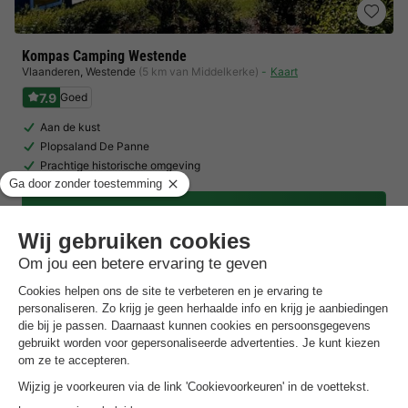
Kompas Camping Westende
Vlaanderen
,
Westende
(5 km van Middelkerke)
Kaart
7.9
Goed
Aan de kust
Plopsaland De Panne
Prachtige historische omgeving
Toon prijzen