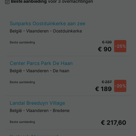
Beste aanbieding
voor 3 overnachtingen
Sunparks Oostduinkerke aan zee
België
-
Vlaanderen
-
Oostduinkerke
€ 120
Beste aanbieding
-25%
€ 90
Center Parcs Park De Haan
België
-
Vlaanderen
-
De haan
€ 237
Beste aanbieding
-20%
€ 189
Landal Breeduyn Village
België
-
Vlaanderen
-
Bredene
€ 217,60
Beste aanbieding