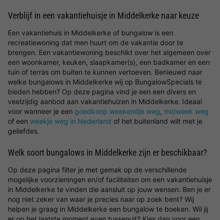
Verblijf in een vakantiehuisje in Middelkerke naar keuze
Een vakantiehuis in Middelkerke of bungalow is een
recreatiewoning dat men huurt om de vakantie door te
brengen. Een vakantiewoning beschikt over het algemeen over
een woonkamer, keuken, slaapkamer(s), een badkamer en een
tuin of terras om buiten te kunnen vertoeven. Benieuwd naar
welke bungalows in Middelkerke wij op BungalowSpecials te
bieden hebben? Op deze pagina vind je een een divers en
veelzijdig aanbod aan vakantiehuizen in Middelkerke. Ideaal
voor wanneer je een
goedkoop weekendje weg
,
midweek weg
of een
weekje weg in Nederland
of het buitenland wilt met je
geliefdes.
Welk soort bungalows in Middelkerke zijn er beschikbaar?
Op deze pagina filter je met gemak op de verschillende
mogelijke voorzieningen en/of faciliteiten om een vakantiehuisje
in Middelkerke te vinden die aansluit op jouw wensen. Ben je er
nog niet zeker van waar je precies naar op zoek bent? Wij
helpen je graag in Middelkerke een bungalow te boeken. Wil jij
er op het laatste moment even tussenuit? Kies dan voor een