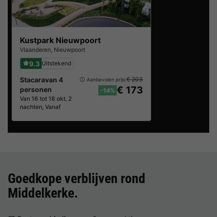
Kustpark Nieuwpoort
Vlaanderen
,
Nieuwpoort
9.3
Uitstekend
Stacaravan 4
€ 203
Aanbevolen prijs:
€ 173
personen
-14%
Van 16 tot 18 okt, 2
nachten, Vanaf
Goedkope verblijven rond
Middelkerke
.