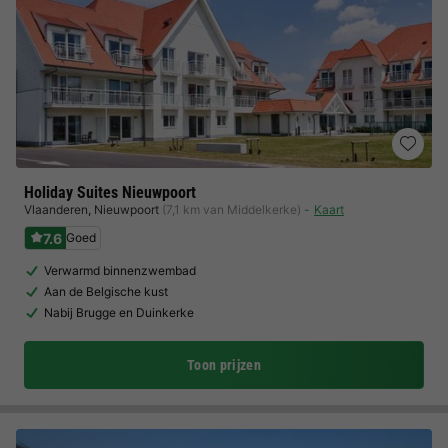
Holiday Suites Nieuwpoort
Vlaanderen
,
Nieuwpoort
(7,1 km van Middelkerke)
Kaart
7.6
Goed
Verwarmd binnenzwembad
Aan de Belgische kust
Nabij Brugge en Duinkerke
Toon prijzen