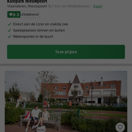
Kustpark Nieuwpoort
Vlaanderen
,
Nieuwpoort
(6,7 km van Middelkerke)
Kaart
9.3
Uitstekend
Direct aan de IJzer en vlakbij zee
Speelplaatsen binnen en buiten
Watersporten in de buurt
Toon prijzen