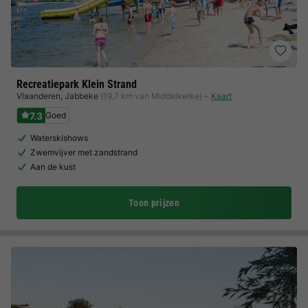
Recreatiepark Klein Strand
Vlaanderen
,
Jabbeke
(19,7 km van Middelkerke)
Kaart
7.3
Goed
Waterskishows
Zwemvijver met zandstrand
Aan de kust
Toon prijzen