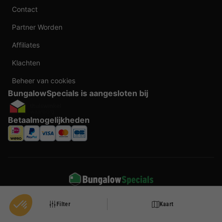
Contact
Partner Worden
Affiliates
Klachten
Beheer van cookies
BungalowSpecials is aangesloten bij
Betaalmogelijkheden
Taal veranderen
Filter
Kaart
Door te boeken bij BungalowSpecials profiteer je van meer dan 20 jaar ervaring en