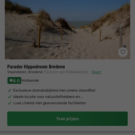
Parador Hippodroom Bredene
Vlaanderen
,
Bredene
(12,6 km van Middelkerke)
Kaart
6.0
Voldoende
Exclusieve strandnabijheid met unieke strandflair
Ideale locatie voor natuurliefhebbers en…
Luxe chalets met geavanceerde faciliteiten
Toon prijzen