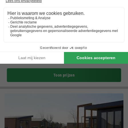
Jonckershof
Vlaanderen
,
Westende-bad
(2,9 km van Middelkerke)
Kaart
7.9
Goed
Aan het strand
Luxe bungalows
Autovrijpark
Toon prijzen