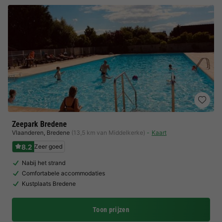
Zeepark Bredene
Vlaanderen
,
Bredene
(13,5 km van Middelkerke)
Kaart
8.2
Zeer goed
Nabij het strand
Comfortabele accommodaties
Kustplaats Bredene
Toon prijzen