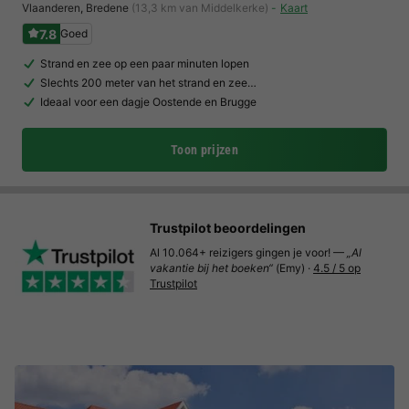
Vlaanderen
,
Bredene
(13,3 km van Middelkerke)
Kaart
7.8
Goed
Strand en zee op een paar minuten lopen
Slechts 200 meter van het strand en zee…
Ideaal voor een dagje Oostende en Brugge
Toon prijzen
Trustpilot beoordelingen
Al 10.064+ reizigers gingen je voor! —
„Al
vakantie bij het boeken“
(Emy) ·
4.5 / 5 op
Trustpilot