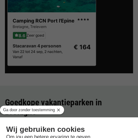
Camping RCN Port l'Epine
★★★★
Bretagne
,
Trelevern
8.6
Zeer goed
Stacaravan 4 personen
€ 164
Van 22 tot 24 sep, 2 nachten,
Vanaf
Goedkope vakantieparken in
Bretagne
Beste aanbieding
voor 3 overnachtingen