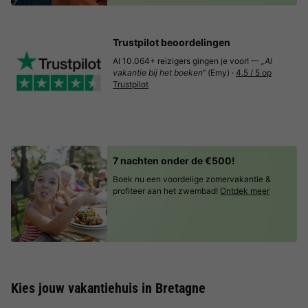
Trustpilot beoordelingen
Al 10.064+ reizigers gingen je voor! —
„Al
vakantie bij het boeken“
(Emy) ·
4.5 / 5 op
Trustpilot
7 nachten onder de €500!
Boek nu een voordelige zomervakantie &
profiteer aan het zwembad!
Ontdek meer
Kies jouw vakantiehuis in Bretagne