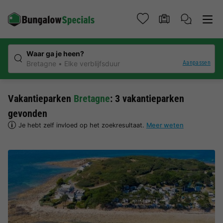
Waar ga je heen?
Aanpassen
Bretagne
Elke verblijfsduur
Vakantieparken
Bretagne
: 3 vakantieparken
gevonden
Je hebt zelf invloed op het zoekresultaat.
Meer weten