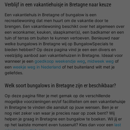
Verblijf in een vakantiehuisje in Bretagne naar keuze
Een vakantiehuis in Bretagne of bungalow is een
recreatiewoning dat men huurt om de vakantie door te
brengen. Een vakantiewoning beschikt over het algemeen over
een woonkamer, keuken, slaapkamer(s), een badkamer en een
tuin of terras om buiten te kunnen vertoeven. Benieuwd naar
welke bungalows in Bretagne wij op BungalowSpecials te
bieden hebben? Op deze pagina vind je een een divers en
veelzijdig aanbod aan vakantiehuizen in Bretagne. Ideaal voor
wanneer je een
goedkoop weekendje weg
,
midweek weg
of
een
weekje weg in Nederland
of het buitenland wilt met je
geliefdes.
Welk soort bungalows in Bretagne zijn er beschikbaar?
Op deze pagina filter je met gemak op de verschillende
mogelijke voorzieningen en/of faciliteiten om een vakantiehuisje
in Bretagne te vinden die aansluit op jouw wensen. Ben je er
nog niet zeker van waar je precies naar op zoek bent? Wij
helpen je graag in Bretagne een bungalow te boeken. Wil jij er
op het laatste moment even tussenuit? Kies dan voor een
last