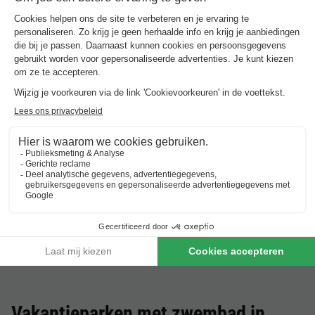
Les Bains
Frankrijk
-
Bretagne
-
Douarnenez
€ 201
Beste aanbieding
★★★★
Camping RCN Port l'Epine
Frankrijk
-
Bretagne
-
Trelevern
€ 216
Beste aanbieding
Résidence Odalys Référence Le Château de
Kéravéon
Frankrijk
-
Bretagne
-
Erdeven
€ 336
Beste aanbieding
Vakantieparken met zwembad in