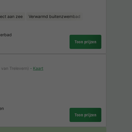
rect aan zee
Verwarmd buitenzwembad
terbad
Toon prijzen
 van Trelevern)
Kaart
ten
Toon prijzen