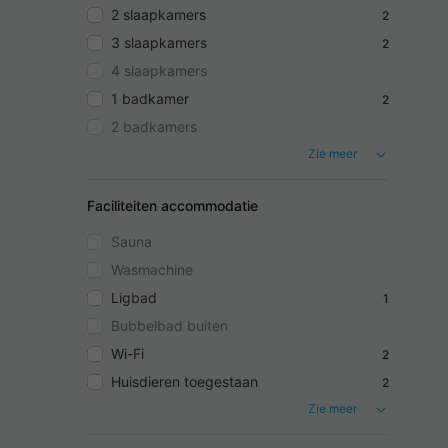
2 slaapkamers
2
3 slaapkamers
2
4 slaapkamers
1 badkamer
2
2 badkamers
Zie meer
Faciliteiten accommodatie
Sauna
Wasmachine
Ligbad
1
Bubbelbad buiten
Wi-Fi
2
Huisdieren toegestaan
2
Zie meer