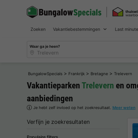
Zoeken
Vakantiebestemmingen
Last minut
Waar ga je heen?
>
>
>
BungalowSpecials
Frankrijk
Bretagne
Trelevern
Vakantieparken
Trelevern
en omg
aanbiedingen
Je hebt zelf invloed op het zoekresultaat.
Meer weten
Verfijn je zoekresultaten
Populaire filters