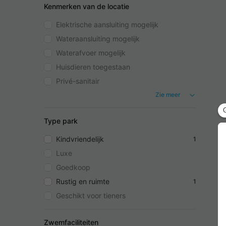
Kenmerken van de locatie
Elektrische aansluiting mogelijk
Wateraansluiting mogelijk
Waterafvoer mogelijk
Huisdieren toegestaan
Privé-sanitair
Zie meer
Type park
Kindvriendelijk
1
Luxe
Goedkoop
Rustig en ruimte
1
Geschikt voor tieners
Zwemfaciliteiten