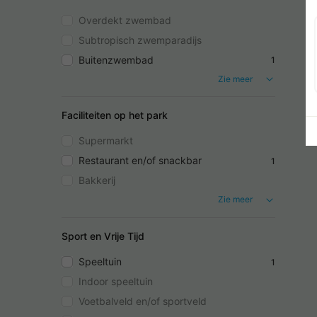
Overdekt zwembad
Subtropisch zwemparadijs
Buitenzwembad
1
Zie meer
Faciliteiten op het park
Supermarkt
Restaurant en/of snackbar
1
Bakkerij
Zie meer
Sport en Vrije Tijd
Speeltuin
1
Indoor speeltuin
Voetbalveld en/of sportveld