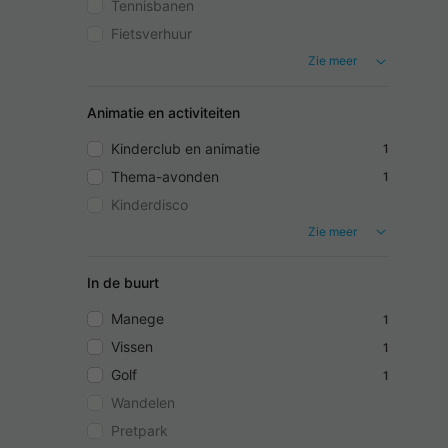
Tennisbanen
Fietsverhuur
Zie meer
Animatie en activiteiten
Kinderclub en animatie
1
Thema-avonden
1
Kinderdisco
Zie meer
In de buurt
Manege
1
Vissen
1
Golf
1
Wandelen
Pretpark