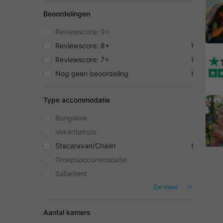
Beoordelingen
Reviewscore: 9+
Reviewscore: 8+
1
Reviewscore: 7+
1
Nog geen beoordeling
1
Type accommodatie
Bungalow
Vakantiehuis
Stacaravan/Chalet
1
Groepsaccommodatie
Safaritent
Zie meer
Aantal kamers