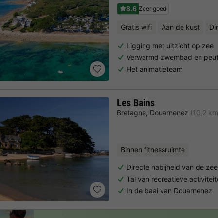
8.6
Zeer goed
Gratis wifi
Aan de kust
Di
Ligging met uitzicht op zee
Verwarmd zwembad en peu
Het animatieteam
Les Bains
Bretagne
,
Douarnenez
(10,2 km
Binnen fitnessruimte
Directe nabijheid van de zee
Tal van recreatieve activitei
In de baai van Douarnenez