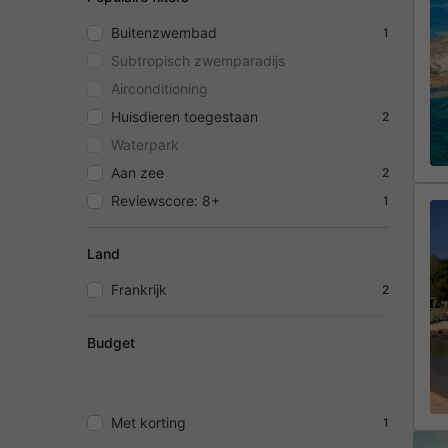
Buitenzwembad
1
Subtropisch zwemparadijs
Airconditioning
Huisdieren toegestaan
2
Waterpark
Aan zee
2
Reviewscore: 8+
1
Land
Frankrijk
2
Budget
Met korting
1