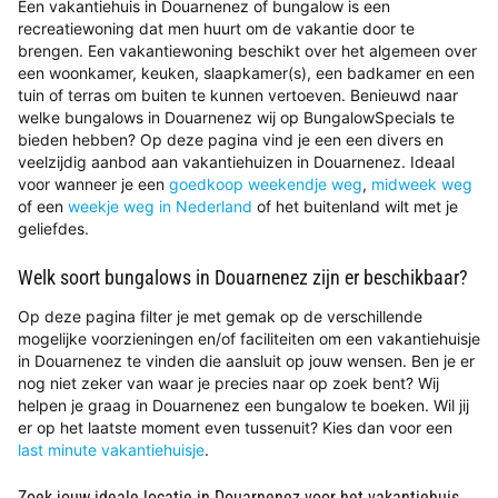
Een vakantiehuis in Douarnenez of bungalow is een
recreatiewoning dat men huurt om de vakantie door te
brengen. Een vakantiewoning beschikt over het algemeen over
een woonkamer, keuken, slaapkamer(s), een badkamer en een
tuin of terras om buiten te kunnen vertoeven. Benieuwd naar
welke bungalows in Douarnenez wij op BungalowSpecials te
bieden hebben? Op deze pagina vind je een een divers en
veelzijdig aanbod aan vakantiehuizen in Douarnenez. Ideaal
voor wanneer je een
goedkoop weekendje weg
,
midweek weg
of een
weekje weg in Nederland
of het buitenland wilt met je
geliefdes.
Welk soort bungalows in Douarnenez zijn er beschikbaar?
Op deze pagina filter je met gemak op de verschillende
mogelijke voorzieningen en/of faciliteiten om een vakantiehuisje
in Douarnenez te vinden die aansluit op jouw wensen. Ben je er
nog niet zeker van waar je precies naar op zoek bent? Wij
helpen je graag in Douarnenez een bungalow te boeken. Wil jij
er op het laatste moment even tussenuit? Kies dan voor een
last minute vakantiehuisje
.
Zoek jouw ideale locatie in Douarnenez voor het vakantiehuis