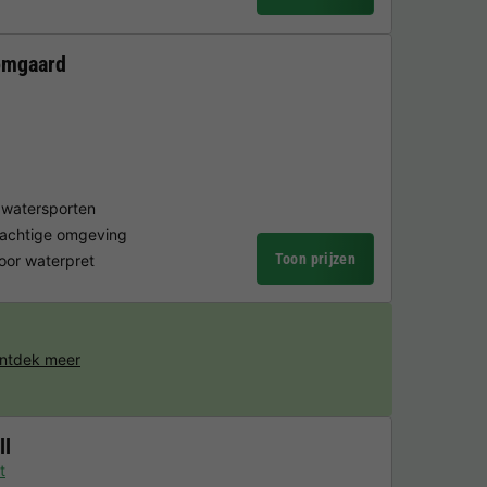
omgaard
 watersporten
erachtige omgeving
Toon prijzen
oor waterpret
ntdek meer
ll
t