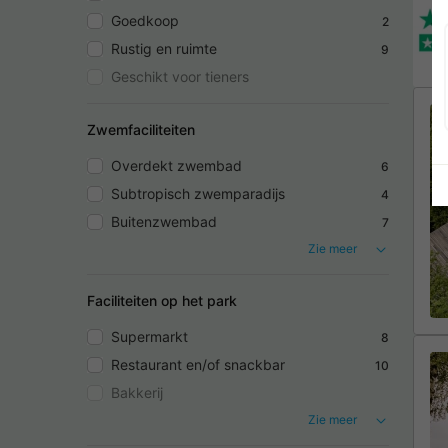
Goedkoop
2
Rustig en ruimte
9
Geschikt voor tieners
Zwemfaciliteiten
Overdekt zwembad
6
Subtropisch zwemparadijs
4
Buitenzwembad
7
Zie meer
Faciliteiten op het park
Supermarkt
8
Restaurant en/of snackbar
10
Bakkerij
Zie meer