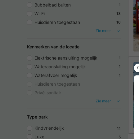
Bubbelbad buiten
1
Wi-Fi
13
Huisdieren toegestaan
10
Zie meer
Kenmerken van de locatie
Elektrische aansluiting mogelijk
1
Wateraansluiting mogelijk
1
Waterafvoer mogelijk
1
Huisdieren toegestaan
Privé-sanitair
Zie meer
Type park
Kindvriendelijk
11
Luxe
5