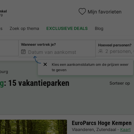
Mijn favorieten
es
Zoek op thema
EXCLUSIEVE DEALS
Blog
Wanneer vertrek je?
Hoeveel personen?
Kies een aankomstdatum om de prijzen weer
te geven
mburg
rg
: 15 vakantieparken
Sorteer op
EuroParcs Hoge Kempen
Vlaanderen
,
Zutendaal
Kaart