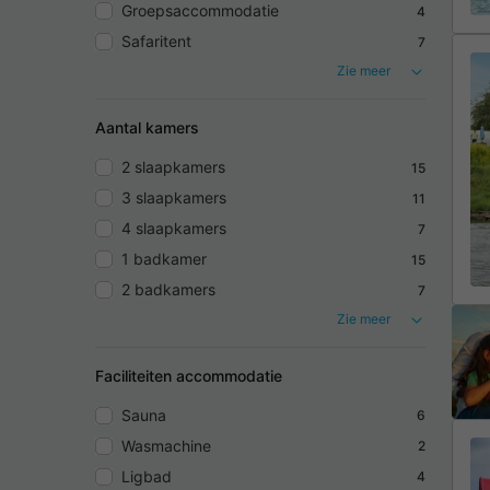
Groepsaccommodatie
4
Safaritent
7
Zie meer
Aantal kamers
2 slaapkamers
15
3 slaapkamers
11
4 slaapkamers
7
1 badkamer
15
2 badkamers
7
Zie meer
Faciliteiten accommodatie
Sauna
6
Wasmachine
2
Ligbad
4