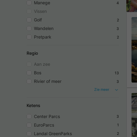
Manege
4
Vissen
Golf
2
Wandelen
3
Pretpark
2
Regio
Aan zee
Bos
13
Rivier of meer
3
Zie meer
Ketens
Center Parcs
3
EuroParcs
1
Landal GreenParks
2