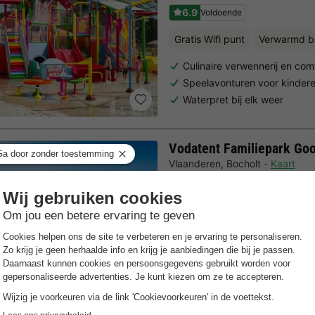
6.9
Voldoende
Gratis Wifi punt
Verwarmd 
Culinaire verwennerij en co
Speelavonturen voor kinder
Waterpret bij elk weer
Vodatent Familiepark Go
Vlaanderen
,
Bocholt
Kaart
6.5
Voldoende
Waterglijbanen
Fietsverhuur
Uitgebreid sport- en activi
Gezinsvriendelijk met veel a
midden in de natuur direct 