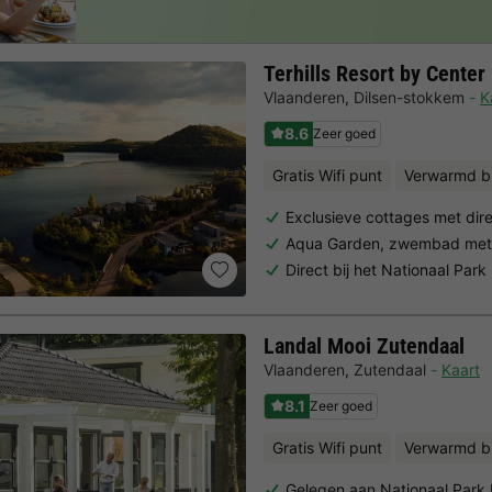
Terhills Resort by Center
Vlaanderen
,
Dilsen-stokkem
K
8.6
Zeer goed
Gratis Wifi punt
Verwarmd b
Exclusieve cottages met dire
Aqua Garden, zwembad met
Direct bij het Nationaal Pa
Landal Mooi Zutendaal
Vlaanderen
,
Zutendaal
Kaart
8.1
Zeer goed
Gratis Wifi punt
Verwarmd 
Gelegen aan Nationaal Par