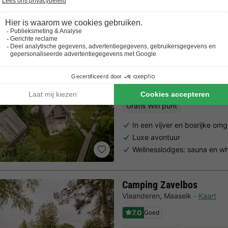
Trustpilot beoordelingen
Al 10.064+ reizigers gingen je voor! —
„Al vakantie bij 
Woodz Lodges
Vlaanderen
,
Heusden-zolder
K
8.3
Zeer goed
Gratis Wifi punt
In een vijver en bosrijke om
Luxe avontuur
Wellnesslodges: sauna en wh
Camping Zavelbos
Vlaanderen
,
Maaseik
Kaart
7.0
Goed