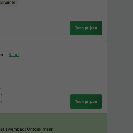
ssruimte
Toon prijzen
ren
Kaart
s
ur
Toon prijzen
er
 het zwembad!
Ontdek meer