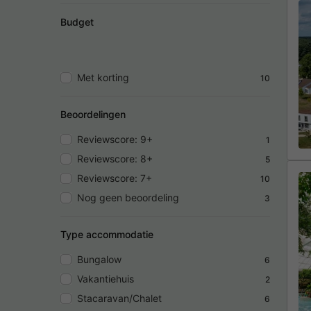
Budget
Met korting
10
Beoordelingen
Reviewscore: 9+
1
Reviewscore: 8+
5
Reviewscore: 7+
10
Nog geen beoordeling
3
Type accommodatie
Bungalow
6
Vakantiehuis
2
Stacaravan/Chalet
6