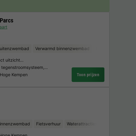
 Parcs
aart
uitenzwembad
Verwarmd binnenzwembad
Kinderclub
Fietsv
ct uitzicht…
 tegenstroomsysteem,…
rk Hoge Kempen
Toon prijzen
binnenzwembad
Fietsverhuur
Waterattracties
k Hoge Kempen