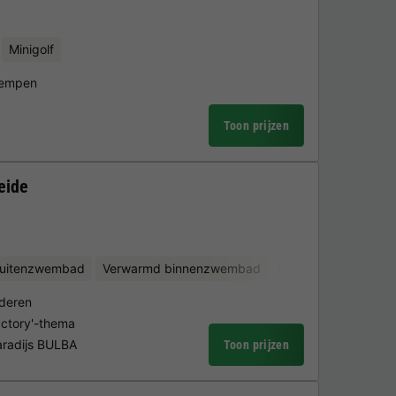
Minigolf
Kempen
Toon prijzen
eide
uitenzwembad
Verwarmd binnenzwembad
Fietsverhuur
Wate
nderen
actory'-thema
aradijs BULBA
Toon prijzen