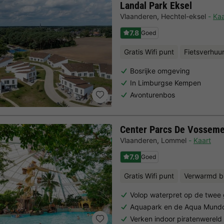
Landal Park Eksel
Vlaanderen
,
Hechtel-eksel
Kaa
7.8
Goed
Gratis Wifi punt
Fietsverhuu
Bosrijke omgeving
In Limburgse Kempen
Avonturenbos
Center Parcs De Vossem
Vlaanderen
,
Lommel
Kaart
7.9
Goed
Gratis Wifi punt
Verwarmd 
Volop waterpret op de twee
Aquapark en de Aqua Mundo 
Verken indoor piratenwereld