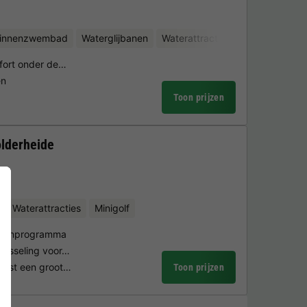
binnenzwembad
Waterglijbanen
Waterattracties
mfort onder de…
en
Toon prijzen
olderheide
Waterattracties
Minigolf
teitenprogramma
fwisseling voor…
naast een groot…
Toon prijzen