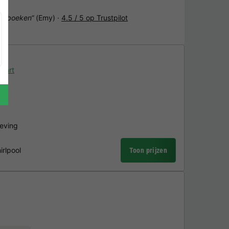
het boeken“
(Emy) ·
4.5 / 5 op Trustpilot
aart
geving
irlpool
Toon prijzen