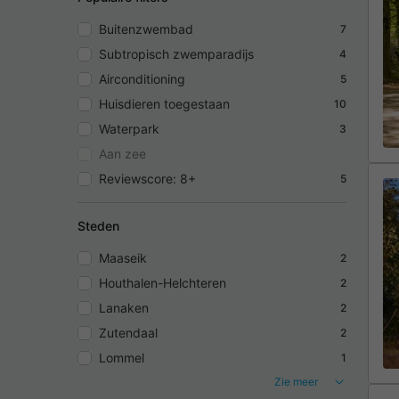
Buitenzwembad
7
Subtropisch zwemparadijs
4
Airconditioning
5
Huisdieren toegestaan
10
Waterpark
3
Aan zee
Reviewscore: 8+
5
Steden
Maaseik
2
Houthalen-Helchteren
2
Lanaken
2
Zutendaal
2
Lommel
1
Zie meer