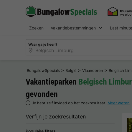
Zoeken
Vakantiebestemmingen
Last minut
Waar ga je heen?
>
>
>
BungalowSpecials
België
Vlaanderen
Belgisch Li
Vakantieparken
Belgisch Limbu
gevonden
Je hebt zelf invloed op het zoekresultaat.
Meer weten
Verfijn je zoekresultaten
Populaire filters