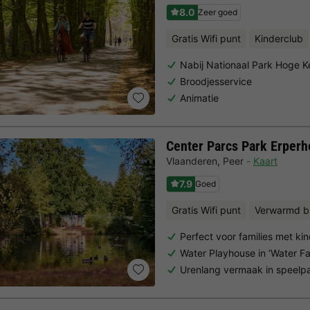
8.0
Zeer goed
Gratis Wifi punt
Kinderclub
Nabij Nationaal Park Hoge 
Broodjesservice
Animatie
Center Parcs Park Erperh
Vlaanderen
,
Peer
Kaart
7.9
Goed
Gratis Wifi punt
Verwarmd b
Perfect voor families met ki
Water Playhouse in ‘Water F
Urenlang vermaak in speelp