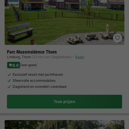
Parc Maasresidence Thorn
Limburg
,
Thorn
(23 km van Opglabbeek)
Kaart
8.6
Zeer goed
Exclusief resort met jachthaven
Sfeervolle accommodaties
Dagstrand en overdekt zwembad
Toon prijzen