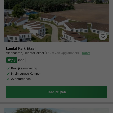
Landal Park Eksel
Vlaanderen
,
Hechtel-eksel
(17 km van Opglabbeek)
Kaart
7.8
Goed
Bosrijke omgeving
In Limburgse Kempen
Avonturenbos
Toon prijzen