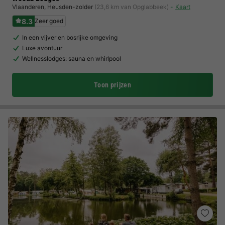
Vlaanderen
,
Heusden-zolder
(23,6 km van Opglabbeek)
Kaart
8.3
Zeer goed
In een vijver en bosrijke omgeving
Luxe avontuur
Wellnesslodges: sauna en whirlpool
Toon prijzen