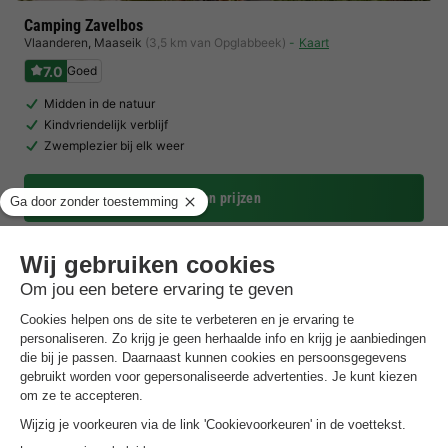
Camping Zavelbos
Vlaanderen
,
Maaseik
(3,5 km van Opglabbeek)
Kaart
7.0
Goed
Midden in de natuur
Kindvriendelijk verblijf
Zwemplezier bij elk weer
Toon prijzen