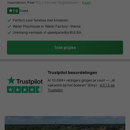
Vlaanderen
,
Peer
(10,7 km van Opglabbeek)
Kaart
7.9
Goed
Perfect voor families met kinderen
Water Playhouse in ‘Water Factory'-thema
Urenlang vermaak in speelparadijs BULBA
Toon prijzen
Trustpilot beoordelingen
Al 10.064+ reizigers gingen je voor! —
„Al
vakantie bij het boeken“
(Emy) ·
4.5 / 5 op
Trustpilot