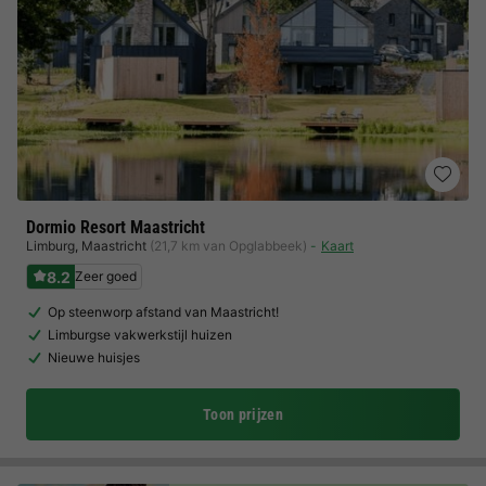
Dormio Resort Maastricht
Limburg
,
Maastricht
(21,7 km van Opglabbeek)
Kaart
8.2
Zeer goed
Op steenworp afstand van Maastricht!
Limburgse vakwerkstijl huizen
Nieuwe huisjes
Toon prijzen