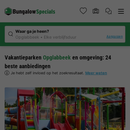
Waar ga je heen?
Aanpassen
Opglabbeek
Elke verblijfsduur
Vakantieparken
Opglabbeek
en omgeving: 24
beste aanbiedingen
Je hebt zelf invloed op het zoekresultaat.
Meer weten