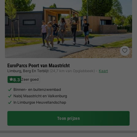
EuroParcs Poort van Maastricht
Limburg
,
Berg En Terblijt
(24,7 km van Opglabbeek)
Kaart
8.3
Zeer goed
Binnen- en buitenzwembad
Nabij Maastricht en Valkenburg
In Limburgse Heuvellandschap
Toon prijzen