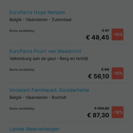
EuroParcs Hoge Kempen
België
-
Vlaanderen
-
Zutendaal
€ 57
Beste aanbieding
-15%
€ 48,45
EuroParcs Poort van Maastricht
Valkenburg aan de geul
-
Berg en terblijt
€ 66
Beste aanbieding
-15%
€ 56,10
Vodatent Familiepark Goolderheide
België
-
Vlaanderen
-
Bocholt
€ 106,50
Beste aanbieding
-18%
€ 87,30
Landal Weerterbergen