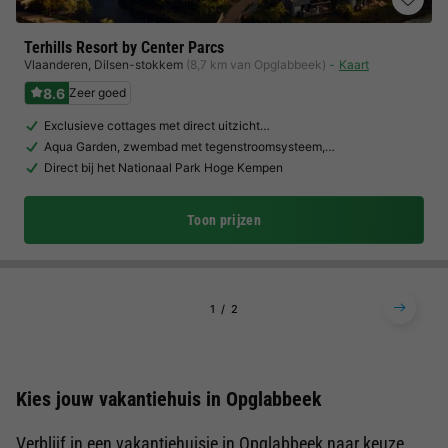
Terhills Resort by Center Parcs
Vlaanderen
,
Dilsen-stokkem
(8,7 km van Opglabbeek)
Kaart
8.6
Zeer goed
Exclusieve cottages met direct uitzicht…
Aqua Garden, zwembad met tegenstroomsysteem,…
Direct bij het Nationaal Park Hoge Kempen
Toon prijzen
1
2
Kies jouw vakantiehuis in Opglabbeek
Verblijf in een vakantiehuisje in Opglabbeek naar keuze