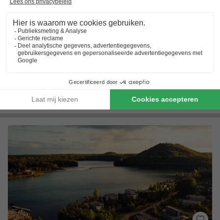
Camping de Binnenvaart
Vlaanderen
,
Houthalen-helchteren
(9,6 km van Opglabbeek)
Kaart
Gratis toegang waterparadijs
Kamperen in Belgische natuur
Terras met uitkijk op het meer
Toon prijzen