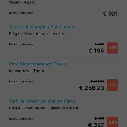
Weert
-
Weert
€ 101
Beste aanbieding
Vodatent Camping San Lanaco
België
-
Vlaanderen
-
Lanaken
€ 230
Beste aanbieding
-15%
€ 194
Parc Maasresidence Thorn
Maasgouw
-
Thorn
€ 311,85
Beste aanbieding
-17%
€ 256,23
Terhills Resort by Center Parcs
België
-
Vlaanderen
-
Dilsen-stokkem
€ 409
Beste aanbieding
-20%
€ 327