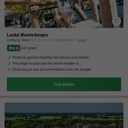
Landal Weerterbergen
Limburg
,
Weert
(23,3 km van Opglabbeek)
Kaart
8.0
Zeer goed
Perfecte gezinsvakantie met talloze activiteiten
Prachtige locatie aan het water midden in…
Grote keuze aan accommodaties voor elk budget
Toon prijzen