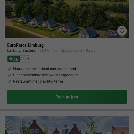
EuroParcs Limburg
Limburg
,
Susteren
(21,4 km van Opglabbeek)
Kaart
7.8
Goed
Natuur- en strandbad met zandstrand
Binnenzwembad met wellnessgedeelte
Restaurant met prachtig terras
Toon prijzen