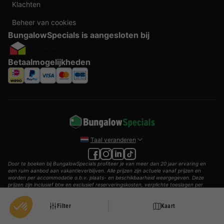
Klachten
Beheer van cookies
BungalowSpecials is aangesloten bij
Betaalmogelijkheden
Taal veranderen
Door te boeken bij BungalowSpecials profiteer je van meer dan 20 jaar ervaring en
een ruim aanbod aan vakantieverblijven. Alle prijzen zijn actuele vanaf prijzen en
worden per accommodatie o.b.v. plaats- en beschikbaarheid weergegeven. Deze
prijzen zijn inclusief btw en exclusief reserveringskosten, verplichte toeslagen per
persoon (per nacht) en eventuele toeristenbelasting. Door middel van cookies willen
wij je zo goed mogelijk van dienst zijn.
Filter
Kaart
© 2002 - 2025 AddGuests B.V. Alle rechten voorbehouden.