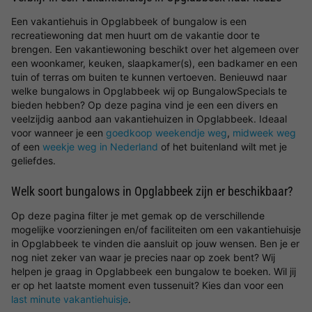
Een vakantiehuis in Opglabbeek of bungalow is een
recreatiewoning dat men huurt om de vakantie door te
brengen. Een vakantiewoning beschikt over het algemeen over
een woonkamer, keuken, slaapkamer(s), een badkamer en een
tuin of terras om buiten te kunnen vertoeven. Benieuwd naar
welke bungalows in Opglabbeek wij op BungalowSpecials te
bieden hebben? Op deze pagina vind je een een divers en
veelzijdig aanbod aan vakantiehuizen in Opglabbeek. Ideaal
voor wanneer je een
goedkoop weekendje weg
,
midweek weg
of een
weekje weg in Nederland
of het buitenland wilt met je
geliefdes.
Welk soort bungalows in Opglabbeek zijn er beschikbaar?
Op deze pagina filter je met gemak op de verschillende
mogelijke voorzieningen en/of faciliteiten om een vakantiehuisje
in Opglabbeek te vinden die aansluit op jouw wensen. Ben je er
nog niet zeker van waar je precies naar op zoek bent? Wij
helpen je graag in Opglabbeek een bungalow te boeken. Wil jij
er op het laatste moment even tussenuit? Kies dan voor een
last minute vakantiehuisje
.