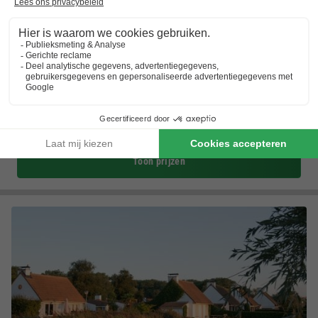
Vodatent Camping de Boomgaard
Vlaanderen
,
Maaseik
Kaart
Ervaar avontuur met diverse watersporten
Familieplezier in een schilderachtige omgeving
Ontdek onze recreatieplas voor waterpret
Toon prijzen