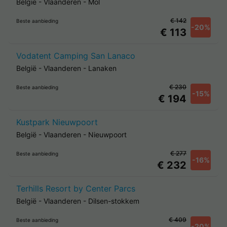
België
-
Vlaanderen
-
Mol
€ 142
Beste aanbieding
-20%
€ 113
Vodatent Camping San Lanaco
België
-
Vlaanderen
-
Lanaken
€ 230
Beste aanbieding
-15%
€ 194
Kustpark Nieuwpoort
België
-
Vlaanderen
-
Nieuwpoort
€ 277
Beste aanbieding
-16%
€ 232
Terhills Resort by Center Parcs
België
-
Vlaanderen
-
Dilsen-stokkem
€ 409
Beste aanbieding
-20%