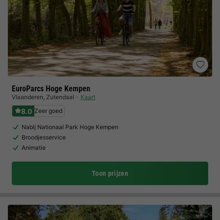
EuroParcs Hoge Kempen
Vlaanderen
,
Zutendaal
Kaart
8.0
Zeer goed
Nabij Nationaal Park Hoge Kempen
Broodjesservice
Animatie
Toon prijzen