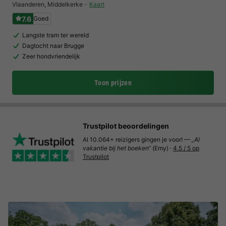
Vlaanderen
,
Middelkerke
Kaart
7.6
Goed
Langste tram ter wereld
Dagtocht naar Brugge
Zeer hondvriendelijk
Toon prijzen
Trustpilot beoordelingen
Al 10.064+ reizigers gingen je voor! —
„Al
vakantie bij het boeken“
(Emy) ·
4.5 / 5 op
Trustpilot