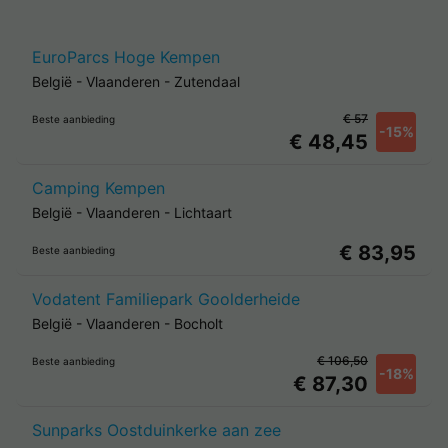
EuroParcs Hoge Kempen
België
-
Vlaanderen
-
Zutendaal
€ 57
Beste aanbieding
-15%
€ 48,45
Camping Kempen
België
-
Vlaanderen
-
Lichtaart
€ 83,95
Beste aanbieding
Vodatent Familiepark Goolderheide
België
-
Vlaanderen
-
Bocholt
€ 106,50
Beste aanbieding
-18%
€ 87,30
Sunparks Oostduinkerke aan zee