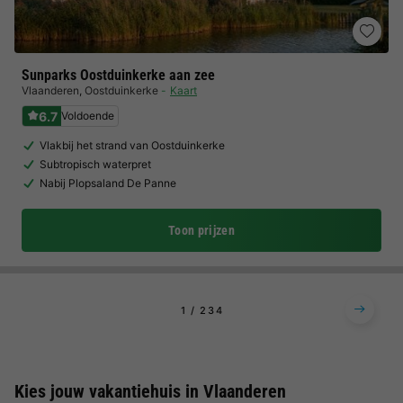
Sunparks Oostduinkerke aan zee
Vlaanderen
,
Oostduinkerke
Kaart
6.7
Voldoende
Vlakbij het strand van Oostduinkerke
Subtropisch waterpret
Nabij Plopsaland De Panne
Toon prijzen
1
2
3
4
Kies jouw vakantiehuis in Vlaanderen