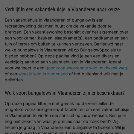
Verblijf in een vakantiehuisje in Vlaanderen naar keuze
Een vakantiehuis in Vlaanderen of bungalow is een
recreatiewoning dat men huurt om de vakantie door te
brengen. Een vakantiewoning beschikt over het algemeen over
een woonkamer, keuken, slaapkamer(s), een badkamer en een
tuin of terras om buiten te kunnen vertoeven. Benieuwd naar
welke bungalows in Vlaanderen wij op BungalowSpecials te
bieden hebben? Op deze pagina vind je een een divers en
veelzijdig aanbod aan vakantiehuizen in Vlaanderen. Ideaal
voor wanneer je een
goedkoop weekendje weg
,
midweek weg
of een
weekje weg in Nederland
of het buitenland wilt met je
geliefdes.
Welk soort bungalows in Vlaanderen zijn er beschikbaar?
Op deze pagina filter je met gemak op de verschillende
mogelijke voorzieningen en/of faciliteiten om een vakantiehuisje
in Vlaanderen te vinden die aansluit op jouw wensen. Ben je er
nog niet zeker van waar je precies naar op zoek bent? Wij
helpen je graag in Vlaanderen een bungalow te boeken. Wil jij
er op het laatste moment even tussenuit? Kies dan voor een