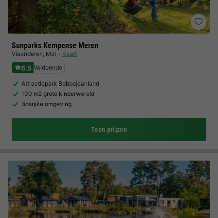
Sunparks Kempense Meren
Vlaanderen
,
Mol
Kaart
6.5
Voldoende
Attractiepark Bobbejaanland
100 m2 grote kinderwereld
Bosrijke omgeving
Toon prijzen