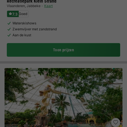
Recreatiepark Klein Strand
Vlaanderen
,
Jabbeke
Kaart
7.3
Goed
Waterskishows
Zwemvijver met zandstrand
Aan de kust
Toon prijzen