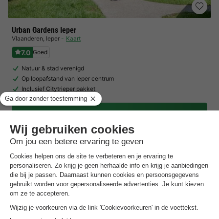
Urban Gardens Ieper
Vlaanderen
,
Ieper
Kaart
7.0
Goed
Natuur & stad verenigd
Op loopafstand van Ieper centrum
Inclusief Citytrieper pakket
Toon prijzen