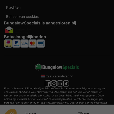
Klachten
Beheer van cookies
BungalowSpecials is aangesloten bij
Betaalmogelijkheden
Taal veranderen
Door te boeken bij BungalowSpecials profiteer je van meer dan 20 jaar ervaring en
een ruim aanbod aan vakantieverblijven. Alle prijzen zijn actuele vanaf prijzen en
worden per accommodatie o.b.v. plaats- en beschikbaarheid weergegeven. Deze
prijzen zijn inclusief btw en exclusief reserveringskosten, verplichte toeslagen per
persoon (per nacht) en eventuele toeristenbelasting. Door middel van cookies willen
wij je zo goed mogelijk van dienst zijn.
© 2002 - 2025 AddGuests B.V. Alle rechten voorbehouden.