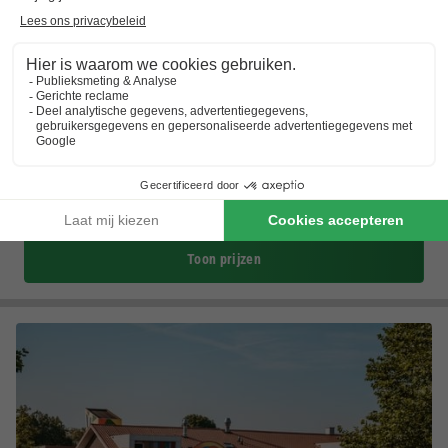
Landal Noordzee Residence Cadzand-Bad
Zeeland
,
Cadzand-bad
(42,9 km van Gent)
Kaart
7.9
Goed
Strand op 700 meter
Nabij Brugge en Knokke
Luxe villa's
Toon prijzen