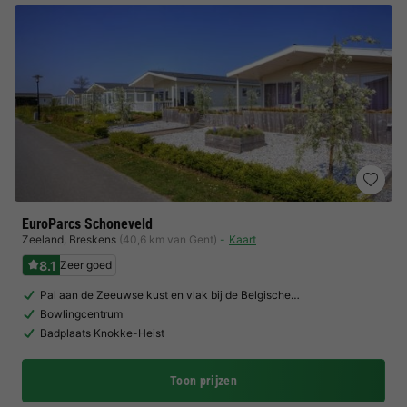
EuroParcs Schoneveld
Zeeland
,
Breskens
(40,6 km van Gent)
Kaart
8.1
Zeer goed
Pal aan de Zeeuwse kust en vlak bij de Belgische…
Bowlingcentrum
Badplaats Knokke-Heist
Toon prijzen