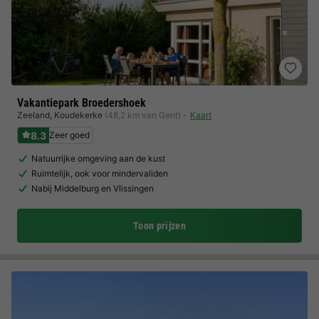
Vakantiepark Broedershoek
Zeeland
,
Koudekerke
(48,2 km van Gent)
Kaart
8.3
Zeer goed
Natuurrijke omgeving aan de kust
Ruimtelijk, ook voor mindervaliden
Nabij Middelburg en Vlissingen
Toon prijzen