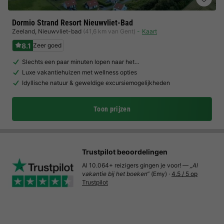
Dormio Strand Resort Nieuwvliet-Bad
Zeeland
,
Nieuwvliet-bad
(41,6 km van Gent)
Kaart
8.1
Zeer goed
Slechts een paar minuten lopen naar het…
Luxe vakantiehuizen met wellness opties
Idyllische natuur & geweldige excursiemogelijkheden
Toon prijzen
Trustpilot beoordelingen
Al 10.064+ reizigers gingen je voor! —
„Al
vakantie bij het boeken“
(Emy) ·
4.5 / 5 op
Trustpilot