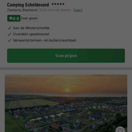
Camping Scheldeoord
★★★★★
Zeeland
,
Baarland
(39,4 km van Gent)
Kaart
8.6
Zeer goed
Aan de Westerschelde
Overdekt speeltoestel
Verwarmd binnen- en buitenzwembad
Toon prijzen