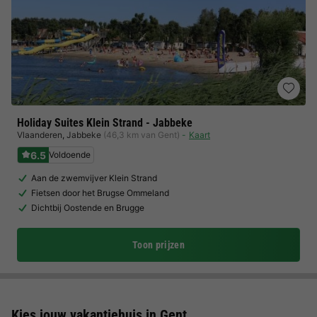
Holiday Suites Klein Strand - Jabbeke
Vlaanderen
,
Jabbeke
(46,3 km van Gent)
Kaart
6.5
Voldoende
Aan de zwemvijver Klein Strand
Fietsen door het Brugse Ommeland
Dichtbij Oostende en Brugge
Toon prijzen
Kies jouw vakantiehuis in Gent