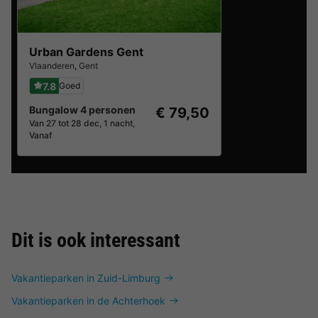
Urban Gardens Gent
Vlaanderen
,
Gent
7.8
Goed
Bungalow 4 personen
€ 79,50
Van 27 tot 28 dec, 1 nacht,
Vanaf
Dit is ook interessant
Vakantieparken in Zuid-Limburg
Vakantieparken in de Achterhoek