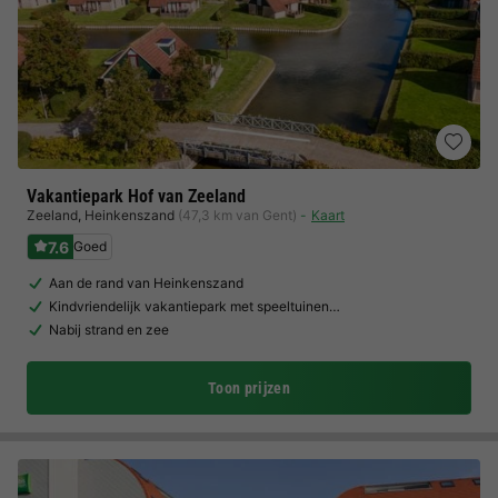
Vakantiepark Hof van Zeeland
Zeeland
,
Heinkenszand
(47,3 km van Gent)
Kaart
7.6
Goed
Aan de rand van Heinkenszand
Kindvriendelijk vakantiepark met speeltuinen…
Nabij strand en zee
Toon prijzen