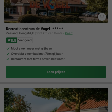
Recreatiecentrum de Vogel
★★★★★
Zeeland
,
Hengstdijk
(36,3 km van Gent)
Kaart
8.5
Zeer goed
Mooi zwemmeer met glijbaan
Overdekt zwembad met 70m glijbaan
Restaurant met terras boven het water
Toon prijzen