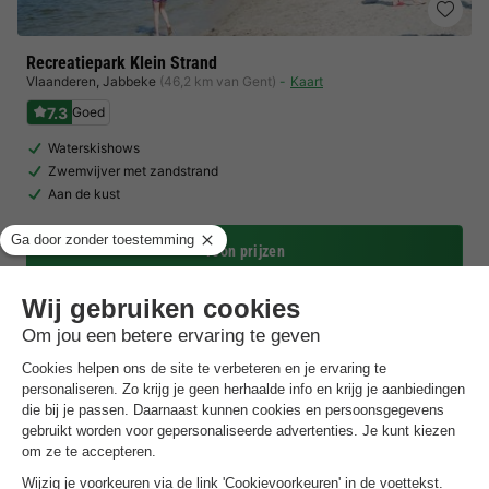
Recreatiepark Klein Strand
Vlaanderen
,
Jabbeke
(46,2 km van Gent)
Kaart
7.3
Goed
Waterskishows
Zwemvijver met zandstrand
Aan de kust
Toon prijzen