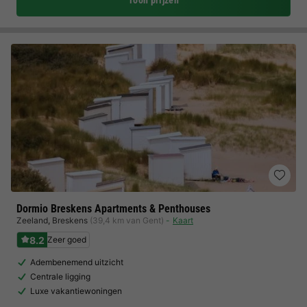
Toon prijzen
Dormio Breskens Apartments & Penthouses
Zeeland
,
Breskens
(39,4 km van Gent)
Kaart
8.2
Zeer goed
Adembenemend uitzicht
Centrale ligging
Luxe vakantiewoningen