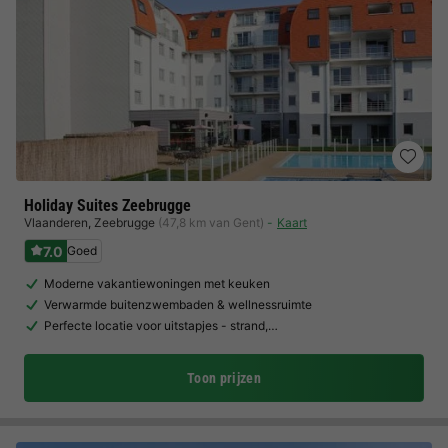
Holiday Suites Zeebrugge
Vlaanderen
,
Zeebrugge
(47,8 km van Gent)
Kaart
7.0
Goed
Moderne vakantiewoningen met keuken
Verwarmde buitenzwembaden & wellnessruimte
Perfecte locatie voor uitstapjes - strand,…
Toon prijzen