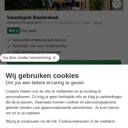
Vakantiepark Broedershoek
Zeeland
,
Koudekerke
(13,4 km van Nieuwvliet-Bad)
Kaart
8.3
Zeer goed
Natuurrijke omgeving aan de kust
Ruimtelijk, ook voor mindervaliden
Nabij Middelburg en Vlissingen
Toon prijzen