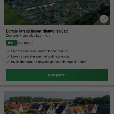
Dormio Strand Resort Nieuwvliet-Bad
Zeeland
,
Nieuwvliet-bad
Kaart
8.1
Zeer goed
Slechts een paar minuten lopen naar het…
Luxe vakantiehuizen met wellness opties
Idyllische natuur & geweldige excursiemogelijkheden
Toon prijzen