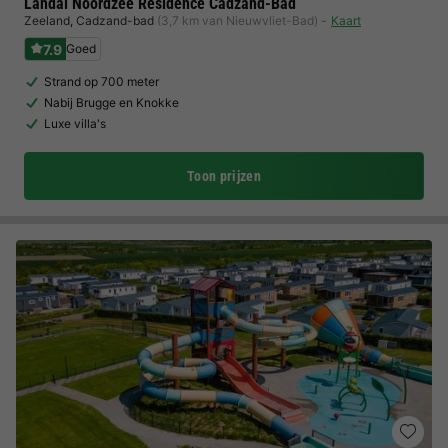
Landal Noordzee Residence Cadzand-Bad
Zeeland
,
Cadzand-bad
(3,7 km van Nieuwvliet-Bad)
Kaart
7.9
Goed
Strand op 700 meter
Nabij Brugge en Knokke
Luxe villa's
Toon prijzen