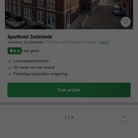
Aparthotel Zoutelande
Zeeland
,
Zoutelande
(13,6 km van Nieuwvliet-Bad)
Kaart
8.6
Zeer goed
Luxe appartementen
50 meter van het strand
Prachtige natuurlijke omgeving
Toon prijzen
1
2