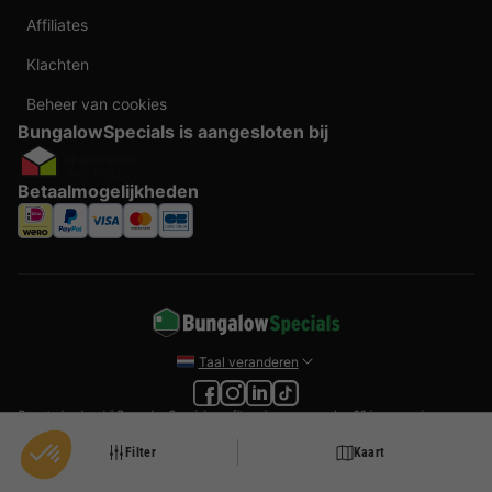
Affiliates
Klachten
Beheer van cookies
BungalowSpecials is aangesloten bij
Betaalmogelijkheden
Taal veranderen
Door te boeken bij BungalowSpecials profiteer je van meer dan 20 jaar ervaring en
een ruim aanbod aan vakantieverblijven. Alle prijzen zijn actuele vanaf prijzen en
worden per accommodatie o.b.v. plaats- en beschikbaarheid weergegeven. Deze
Filter
Kaart
prijzen zijn inclusief btw en exclusief reserveringskosten, verplichte toeslagen per
persoon (per nacht) en eventuele toeristenbelasting. Door middel van cookies willen
wij je zo goed mogelijk van dienst zijn.