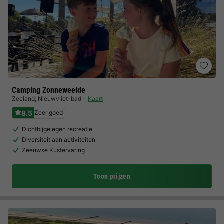
Camping Zonneweelde
Zeeland
,
Nieuwvliet-bad
Kaart
8.5
Zeer goed
Dichtbijgelegen recreatie
Diversiteit aan activiteiten
Zeeuwse Kustervaring
Toon prijzen