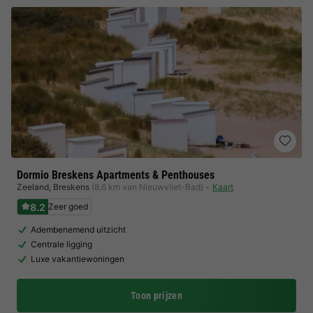
Dormio Breskens Apartments & Penthouses
Zeeland
,
Breskens
(8,6 km van Nieuwvliet-Bad)
Kaart
8.2
Zeer goed
Adembenemend uitzicht
Centrale ligging
Luxe vakantiewoningen
Toon prijzen