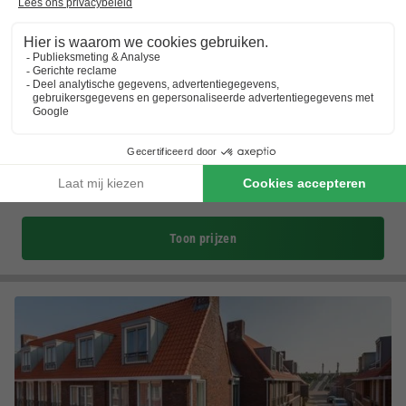
Landal Vakantiepark Zeebad
Zeeland
,
Breskens
(7,4 km van Nieuwvliet-Bad)
Kaart
8.0
Zeer goed
Direct aan de Noordzee
Verwarmd binnenzwembad
Indoor sporthal, entertainmentprogramma…
Toon prijzen