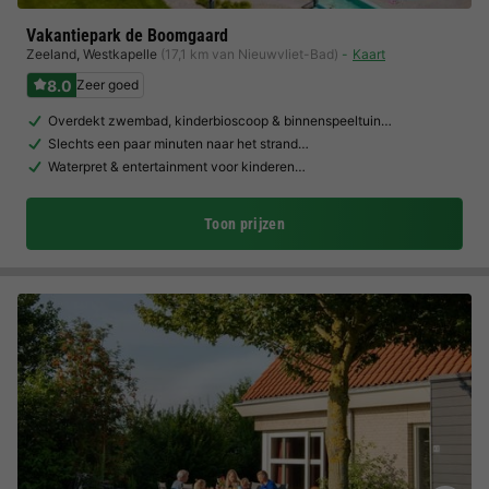
Vakantiepark de Boomgaard
Zeeland
,
Westkapelle
(17,1 km van Nieuwvliet-Bad)
Kaart
8.0
Zeer goed
Overdekt zwembad, kinderbioscoop & binnenspeeltuin…
Slechts een paar minuten naar het strand…
Waterpret & entertainment voor kinderen…
Toon prijzen