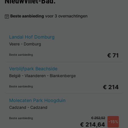
Nieuwvliet-Bad
.
Beste aanbieding
voor 3 overnachtingen
Landal Hof Domburg
Veere
-
Domburg
€ 71
Beste aanbieding
Verblijfpark Beachside
België
-
Vlaanderen
-
Blankenberge
€ 214
Beste aanbieding
Molecaten Park Hoogduin
Cadzand
-
Cadzand
€ 252,52
Beste aanbieding
-15%
€ 214,64