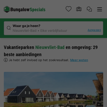
Waar ga je heen?
Aanpassen
Nieuwvliet-Bad
Elke verblijfsduur
Vakantieparken
Nieuwvliet-Bad
en omgeving: 29
beste aanbiedingen
Je hebt zelf invloed op het zoekresultaat.
Meer weten