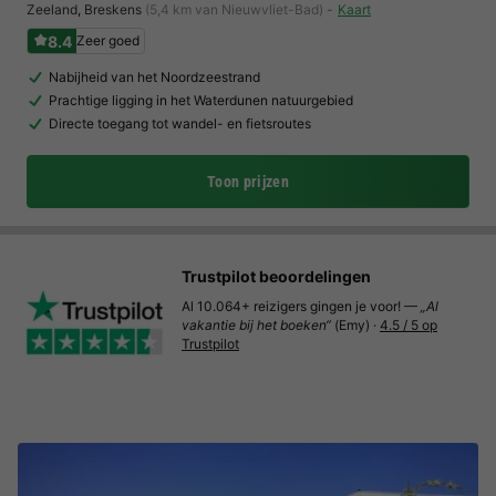
Zeeland
,
Breskens
(5,4 km van Nieuwvliet-Bad)
Kaart
8.4
Zeer goed
Nabijheid van het Noordzeestrand
Prachtige ligging in het Waterdunen natuurgebied
Directe toegang tot wandel- en fietsroutes
Toon prijzen
Trustpilot beoordelingen
Al 10.064+ reizigers gingen je voor! —
„Al
vakantie bij het boeken“
(Emy) ·
4.5 / 5 op
Trustpilot