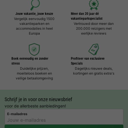
Jouw vakantie, jouw keuze
Meer dan 20 jaar dé
Vergelijk eenvoudig 1500
vakantieparkspecialist
vakantieparken en
Vertrouwd door meer dan
accommodaties in heel
200.000 reizigers met
Europa
eerlijke reviews
Boek eenvoudig en zonder
Profiteer van exclusieve
stress
Specials
Duidelijke prijzen,
Dagelijks nieuwe deals,
moeiteloos boeken en
kortingen en gratis extra's
veilige betaalomgeving
Schrijf je in voor onze nieuwsbrief
voor de allerbeste aanbiedingen!
E-mailadres