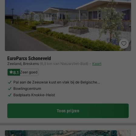
EuroParcs Schoneveld
Zeeland
,
Breskens
(6,9 km van Nieuwvliet-Bad)
Kaart
8.1
Zeer goed
Pal aan de Zeeuwse kust en vlak bij de Belgische…
Bowlingcentrum
Badplaats Knokke-Heist
Toon prijzen