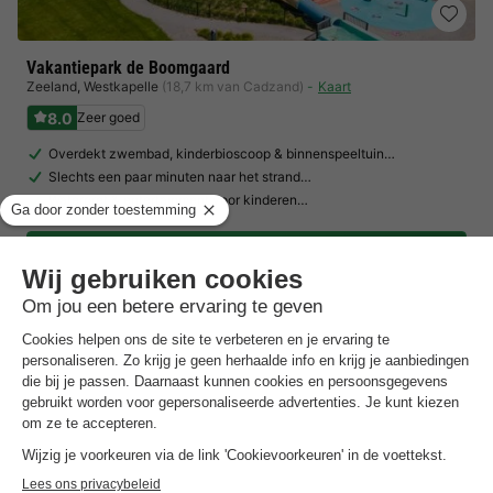
Vakantiepark de Boomgaard
Zeeland
,
Westkapelle
(18,7 km van Cadzand)
Kaart
8.0
Zeer goed
Overdekt zwembad, kinderbioscoop & binnenspeeltuin…
Slechts een paar minuten naar het strand…
Waterpret & entertainment voor kinderen…
Toon prijzen