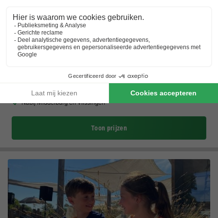
Vakantiepark Broedershoek
Zeeland
,
Koudekerke
(15,8 km van Cadzand)
Kaart
8.3
Zeer goed
Natuurrijke omgeving aan de kust
Ruimtelijk, ook voor mindervaliden
Nabij Middelburg en Vlissingen
Toon prijzen