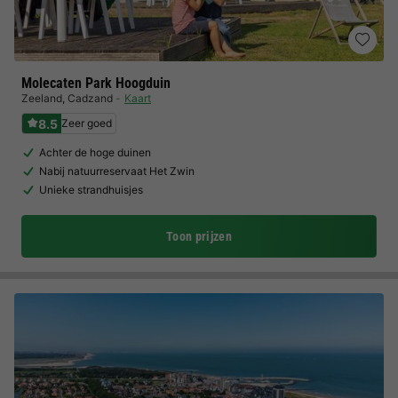
Molecaten Park Hoogduin
Zeeland
,
Cadzand
Kaart
8.5
Zeer goed
Achter de hoge duinen
Nabij natuurreservaat Het Zwin
Unieke strandhuisjes
Toon prijzen