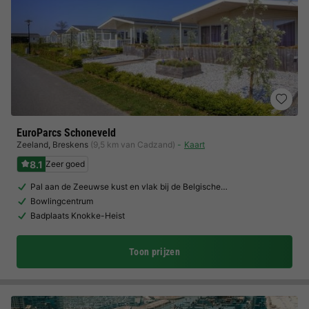
EuroParcs Schoneveld
Zeeland
,
Breskens
(9,5 km van Cadzand)
Kaart
8.1
Zeer goed
Pal aan de Zeeuwse kust en vlak bij de Belgische…
Bowlingcentrum
Badplaats Knokke-Heist
Toon prijzen