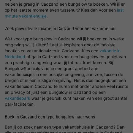
helpen je graag in Cadzand een bungalow te boeken. Wil jij er
op het laatste moment even tussenuit? Kies dan voor een
last
minute vakantiehuisje
.
Zoek jouw ideale locatie in Cadzand voor het vakantiehuis
Wat voor type bungalow in Cadzand wil jij boeken en in welke
omgeving wil jij zitten? Laat je inspireren door de mooiste
locaties en vakantiehuizen in Cadzand. Kies een
vakantie in
Nederland
of ga in Cadzand voor een bungalow en geniet van
een prachtige omgeving waar jij tot rust kunt komen. Bij
BungalowSpecials vind je een groot aanbod aan
vakantiehuisjes in een bosrijke omgeving, aan zee, tussen de
bergen of in een rustige omgeving. Het is dus mogelijk om een
vakantiehuis in Cadzand te huren met onder andere veel ruimte
en privacy of juist een bungalow in Cadzand op een
vakantiepark
waar je gebruik kunt maken van een groot aantal
parkfaciliteiten.
Boek in Cadzand een type bungalow naar wens
Ben jij op zoek naar een type vakantiehuisje in Cadzand? Dan
zijn er een verscheidenheid aan type bungalows in Cadzand