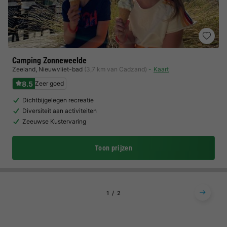
Camping Zonneweelde
Zeeland
,
Nieuwvliet-bad
(3,7 km van Cadzand)
Kaart
8.5
Zeer goed
Dichtbijgelegen recreatie
Diversiteit aan activiteiten
Zeeuwse Kustervaring
Toon prijzen
1
2