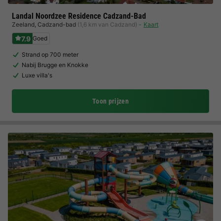
Landal Noordzee Residence Cadzand-Bad
Zeeland
,
Cadzand-bad
(1,6 km van Cadzand)
Kaart
7.9
Goed
Strand op 700 meter
Nabij Brugge en Knokke
Luxe villa's
Toon prijzen