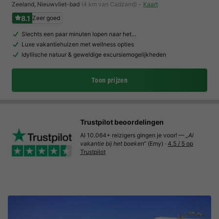
Zeeland
,
Nieuwvliet-bad
(4 km van Cadzand)
Kaart
8.1
Zeer goed
Slechts een paar minuten lopen naar het…
Luxe vakantiehuizen met wellness opties
Idyllische natuur & geweldige excursiemogelijkheden
Toon prijzen
Trustpilot beoordelingen
Al 10.064+ reizigers gingen je voor! —
„Al
vakantie bij het boeken“
(Emy) ·
4.5 / 5 op
Trustpilot