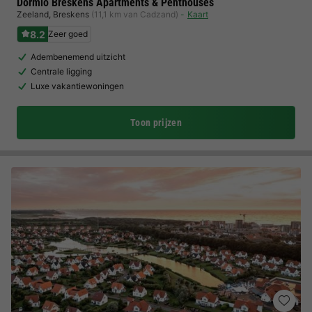
Dormio Breskens Apartments & Penthouses
Zeeland
,
Breskens
(11,1 km van Cadzand)
Kaart
8.2
Zeer goed
Adembenemend uitzicht
Centrale ligging
Luxe vakantiewoningen
Toon prijzen