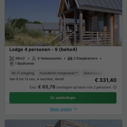
Lodge 4 personen - 9 (beho4)
38m2
4 Volwassenen
2 Slaapkamers
1 Badkamer
Wi-Fi toegang
Huisdieren toegestaan *
Vaatwasser
Vriezer
K
Van 9 tot 13 nov, 4 nachten, Vanaf
€ 331,40
€ 65,76
Excl.
toeslagen op basis van 2 personen
Zie aanbiedingen
Meer weten