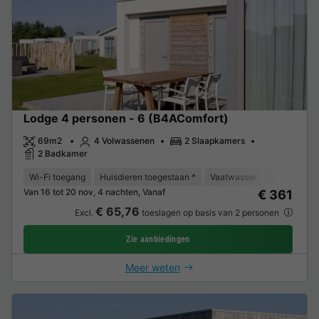
Lodge 4 personen - 6 (B4AComfort)
69m2
4 Volwassenen
2 Slaapkamers
2 Badkamer
Wi-Fi toegang
Huisdieren toegestaan *
Vaatwasser
Vriezer
K
Van 16 tot 20 nov, 4 nachten, Vanaf
€ 361
€ 65,76
Excl.
toeslagen op basis van 2 personen
Zie aanbiedingen
Meer weten