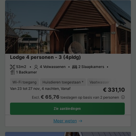
Lodge 4 personen - 3 (4pldg)
53m2
4 Volwassenen
2 Slaapkamers
1 Badkamer
Wi-Fi toegang
Huisdieren toegestaan *
Vaatwasser
Vriezer
K
Van 23 tot 27 nov, 4 nachten, Vanaf
€ 331,10
€ 65,76
Excl.
toeslagen op basis van 2 personen
Zie aanbiedingen
Meer weten