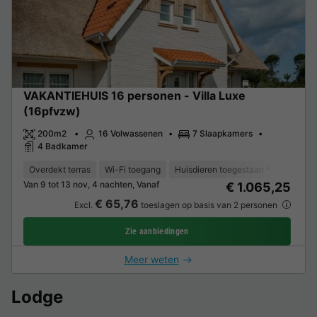
VAKANTIEHUIS 16 personen - Villa Luxe
(16pfvzw)
200m2
16 Volwassenen
7 Slaapkamers
4 Badkamer
Overdekt terras
Wi-Fi toegang
Huisdieren toegestaan *
Vaatwas
Van 9 tot 13 nov, 4 nachten, Vanaf
€ 1.065,25
€ 65,76
Excl.
toeslagen op basis van 2 personen
Zie aanbiedingen
Meer weten
Lodge