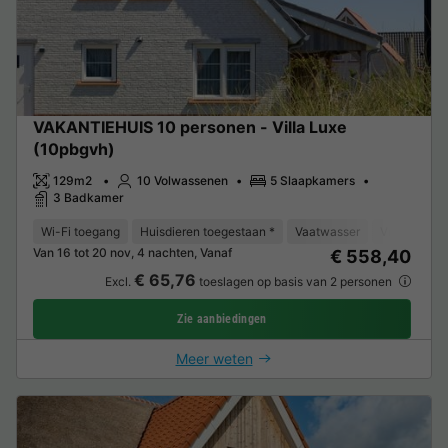
VAKANTIEHUIS 10 personen - Villa Luxe
(10pbgvh)
129m2
10 Volwassenen
5 Slaapkamers
3 Badkamer
Wi-Fi toegang
Huisdieren toegestaan *
Vaatwasser
Vriezer
K
Van 16 tot 20 nov, 4 nachten, Vanaf
€ 558,40
€ 65,76
Excl.
toeslagen op basis van 2 personen
Zie aanbiedingen
Meer weten