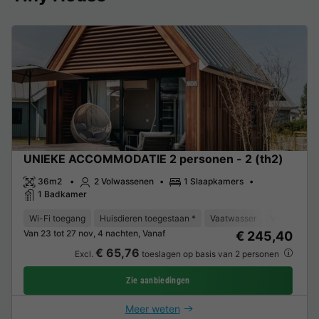
UNIEKE ACCOMMODATIE 2 personen - 2 (th2)
36m2
2 Volwassenen
1 Slaapkamers
1 Badkamer
Wi-Fi toegang
Huisdieren toegestaan *
Vaatwasser
Vriezer
K
Van 23 tot 27 nov, 4 nachten, Vanaf
€ 245,40
€ 65,76
Excl.
toeslagen op basis van 2 personen
Zie aanbiedingen
Meer weten