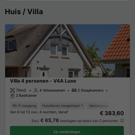
Huis / Villa
Villa 4 personen - V4A Luxe
70m2
4 Volwassenen
2 Slaapkamers
2 Badkamer
Wi-Fi toegang
Huisdieren toegestaan *
Vaatwasser
Vriezer
K
Van 9 tot 13 nov, 4 nachten, Vanaf
€ 383,60
€ 65,76
Excl.
toeslagen op basis van 2 personen
Zie aanbiedingen