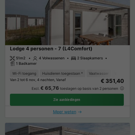
Lodge 4 personen - 7 (L4Comfort)
51m2
4 Volwassenen
2 Slaapkamers
1 Badkamer
Wi-Fi toegang
Huisdieren toegestaan *
Vaatwasser
Vriezer
K
Van 2 tot 6 nov, 4 nachten, Vanaf
€ 351,40
€ 65,76
Excl.
toeslagen op basis van 2 personen
Zie aanbiedingen
Meer weten