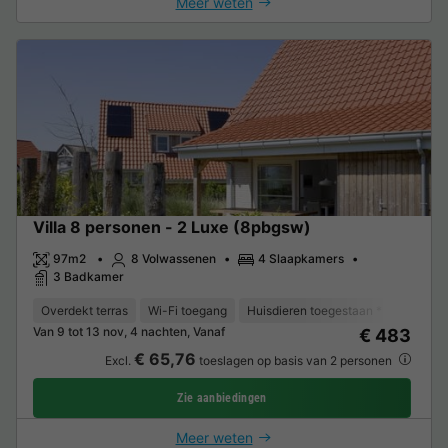
Meer weten
Villa 8 personen - 2 Luxe (8pbgsw)
97m2
8 Volwassenen
4 Slaapkamers
3 Badkamer
Overdekt terras
Wi-Fi toegang
Huisdieren toegestaan *
Vaatwas
Van 9 tot 13 nov, 4 nachten, Vanaf
€ 483
€ 65,76
Excl.
toeslagen op basis van 2 personen
Zie aanbiedingen
Meer weten