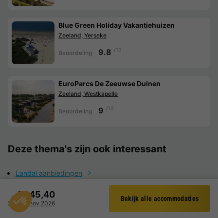
Blue Green Holiday Vakantiehuizen
Zeeland, Yerseke
/10
9.8
Beoordeling
EuroParcs De Zeeuwse Duinen
Zeeland, Westkapelle
/10
9
Beoordeling
Deze thema's zijn ook interessant
Landal aanbiedingen
Landal last minutes
€ 245,40
Bekijk alle accommodaties
Filter
23 - 27 nov 2026
Alle Landal parken in Nederland