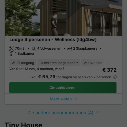
Lodge 4 personen - Wellness (ldg4bw)
70m2
4 Volwassenen
2 Slaapkamers
1 Badkamer
Wi-Fi toegang
Huisdieren toegestaan *
Vaatwasser
Vriezer
K
Van 9 tot 13 nov, 4 nachten, Vanaf
€ 372
€ 65,76
Excl.
toeslagen op basis van 2 personen
Zie aanbiedingen
Meer weten
Zie andere accommodaties (4)
Tiny House