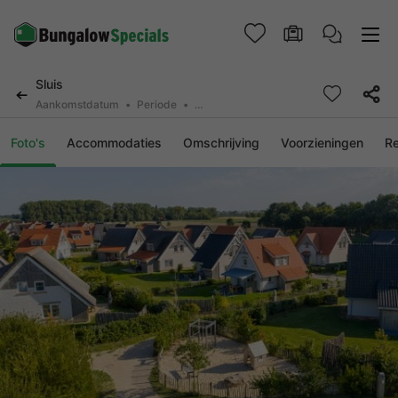
Sluis
Aankomstdatum
Periode
2 personen, 0 huisdier
Foto's
Accommodaties
Omschrijving
Voorzieningen
R