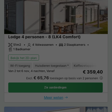
Lodge 4 personen - 8 (LK4 Comfort)
51m2
4 Volwassenen
2 Slaapkamers
1 Badkamer
Bekijk het 2D-plan
Wi-Fi toegang
Huisdieren toegestaan *
Koffiezetapparaat
Vaat
Van 2 tot 6 nov, 4 nachten, Vanaf
€ 359,40
€ 65,76
Excl.
toeslagen op basis van 2 personen
Zie aanbiedingen
Meer weten