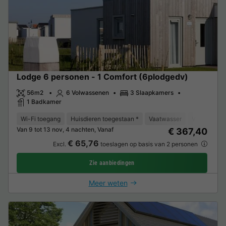
Lodge 6 personen - 1 Comfort (6plodgedv)
56m2
6 Volwassenen
3 Slaapkamers
1 Badkamer
Wi-Fi toegang
Huisdieren toegestaan *
Vaatwasser
Vriezer
K
Van 9 tot 13 nov, 4 nachten, Vanaf
€ 367,40
€ 65,76
Excl.
toeslagen op basis van 2 personen
Zie aanbiedingen
Meer weten