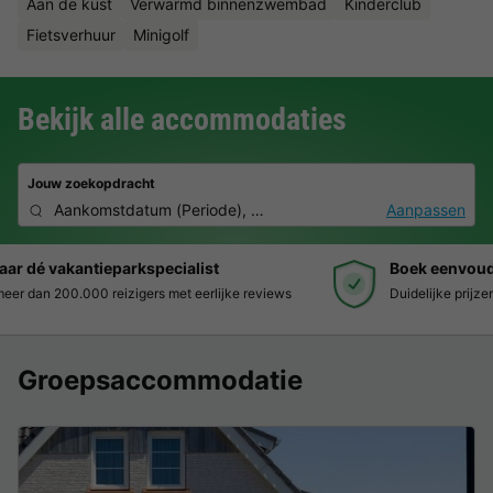
Aan de kust
Verwarmd binnenzwembad
Kinderclub
Fietsverhuur
Minigolf
Bekijk alle accommodaties
Jouw zoekopdracht
Aankomstdatum
(
Periode
),
2 personen, 0 huisdier
Aanpassen
Boek eenvoudig en zonder stress
Duidelijke prijzen, moeiteloos boeken en veilige betaalomgeving
Groepsaccommodatie