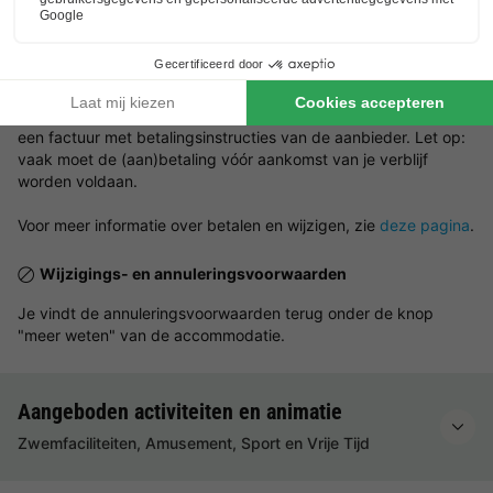
NRA (verhuurregistratienummer):
Betalingsvoorwaarden
De betaling zal worden afgehandeld door de aanbieder zelf.
Na het afronden van je boeking ontvang je een bevestiging en
een factuur met betalingsinstructies van de aanbieder. Let op:
vaak moet de (aan)betaling vóór aankomst van je verblijf
worden voldaan.
Voor meer informatie over betalen en wijzigen, zie
deze pagina
.
Wijzigings- en annuleringsvoorwaarden
Je vindt de annuleringsvoorwaarden terug onder de knop
"meer weten" van de accommodatie.
Aangeboden activiteiten en animatie
Zwemfaciliteiten, Amusement, Sport en Vrije Tijd