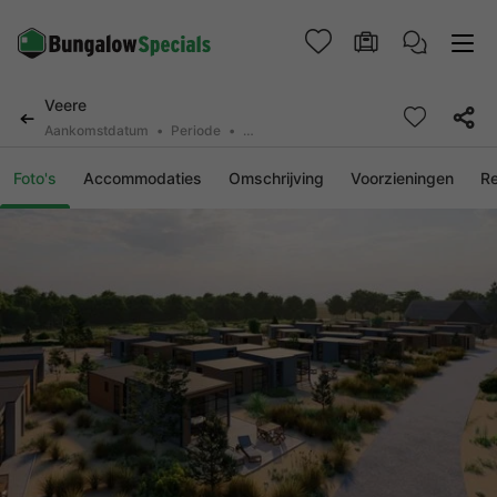
Veere
Aankomstdatum
Periode
2 personen, 0 huisdier
Foto's
Accommodaties
Omschrijving
Voorzieningen
R