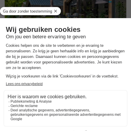
EuroParcs De Hooge Veluwe
Gelderland
,
Arnhem
Kaart
7.4
Goed
Directe locatie bij Het Nationale Park De…
Verwarmd binnen- en buitenzwembad met zonneterras
Dagje Arnhem
VAKANTIEHUIS 6 personen
€ 655,20
Aanbevolen prijs:
€ 491,40
Van 24 tot 27 aug, 3 nachten, Vanaf
-25%
€ 539,94
Totaal
incl. toeslagen
Bekijk alle accommodaties (1)