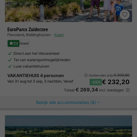
EuroParcs Zuiderzee
Flevoland
,
Biddinghuizen
Kaart
7.1
Goed
Direct aan het Veluwemeer
Tal van watersportmogelijkheden
Luxe vakantiehuizen
VAKANTIEHUIS 4 personen
€ 309,60
Aanbevolen prijs:
€ 232,20
Van 31 aug tot 3 sep, 3 nachten, Vanaf
-25%
€ 269,34
Totaal
incl. toeslagen
Bekijk alle accommodaties (8)