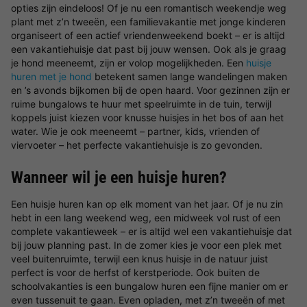
opties zijn eindeloos! Of je nu een romantisch weekendje weg
plant met z’n tweeën, een familievakantie met jonge kinderen
organiseert of een actief vriendenweekend boekt – er is altijd
een vakantiehuisje dat past bij jouw wensen. Ook als je graag
je hond meeneemt, zijn er volop mogelijkheden. Een
huisje
huren met je hond
betekent samen lange wandelingen maken
en ’s avonds bijkomen bij de open haard. Voor gezinnen zijn er
ruime bungalows te huur met speelruimte in de tuin, terwijl
koppels juist kiezen voor knusse huisjes in het bos of aan het
water. Wie je ook meeneemt – partner, kids, vrienden of
viervoeter – het perfecte vakantiehuisje is zo gevonden.
Wanneer wil je een huisje huren?
Een huisje huren kan op elk moment van het jaar. Of je nu zin
hebt in een lang weekend weg, een midweek vol rust of een
complete vakantieweek – er is altijd wel een vakantiehuisje dat
bij jouw planning past. In de zomer kies je voor een plek met
veel buitenruimte, terwijl een knus huisje in de natuur juist
perfect is voor de herfst of kerstperiode. Ook buiten de
schoolvakanties is een bungalow huren een fijne manier om er
even tussenuit te gaan. Even opladen, met z’n tweeën of met