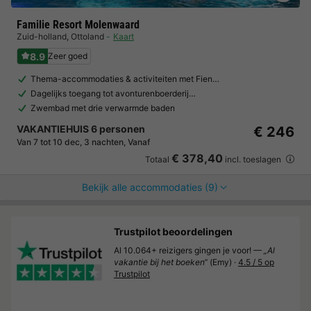
Familie Resort Molenwaard
Zuid-holland
,
Ottoland
Kaart
8.9
Zeer goed
Thema-accommodaties & activiteiten met Fien…
Dagelijks toegang tot avonturenboerderij…
Zwembad met drie verwarmde baden
VAKANTIEHUIS 6 personen
€ 246
Van 7 tot 10 dec, 3 nachten, Vanaf
€ 378,40
Totaal
incl. toeslagen
Bekijk alle accommodaties (9)
Trustpilot beoordelingen
Al 10.064+ reizigers gingen je voor! —
„Al
vakantie bij het boeken“
(Emy) ·
4.5 / 5 op
Trustpilot