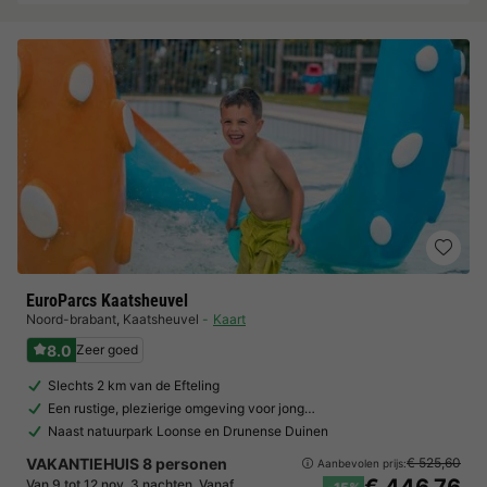
EuroParcs Kaatsheuvel
Noord-brabant
,
Kaatsheuvel
Kaart
8.0
Zeer goed
Slechts 2 km van de Efteling
Een rustige, plezierige omgeving voor jong…
Naast natuurpark Loonse en Drunense Duinen
VAKANTIEHUIS 8 personen
€ 525,60
Aanbevolen prijs:
Van 9 tot 12 nov, 3 nachten, Vanaf