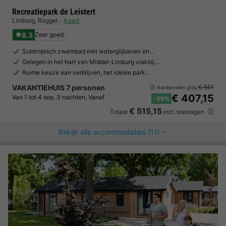
Recreatiepark de Leistert
Limburg
,
Roggel
Kaart
8.3
Zeer goed
Subtropisch zwembad met waterglijbanen en…
Gelegen in het hart van Middel-Limburg vlakbij…
Ruime keuze aan verblijven, het ideale park…
VAKANTIEHUIS 7 personen
€ 551
Aanbevolen prijs:
€ 407,15
Van 1 tot 4 sep, 3 nachten, Vanaf
-26%
€ 515,15
Totaal
incl. toeslagen
Bekijk alle accommodaties (11)