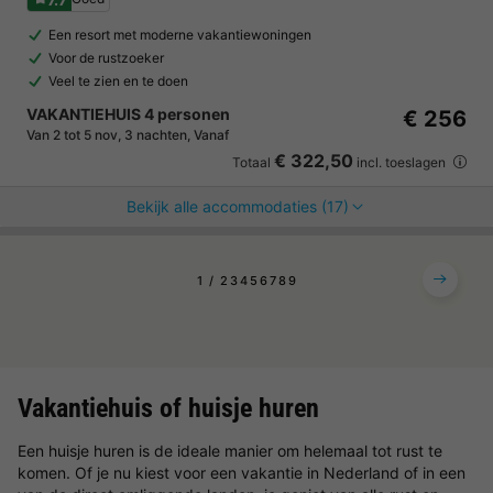
Een resort met moderne vakantiewoningen
Voor de rustzoeker
Veel te zien en te doen
VAKANTIEHUIS 4 personen
€ 256
Van 2 tot 5 nov, 3 nachten, Vanaf
€ 322,50
Totaal
incl. toeslagen
Bekijk alle accommodaties (17)
1
2
3
4
5
6
7
8
9
Vakantiehuis of huisje huren
Een huisje huren is de ideale manier om helemaal tot rust te
komen. Of je nu kiest voor een vakantie in Nederland of in een