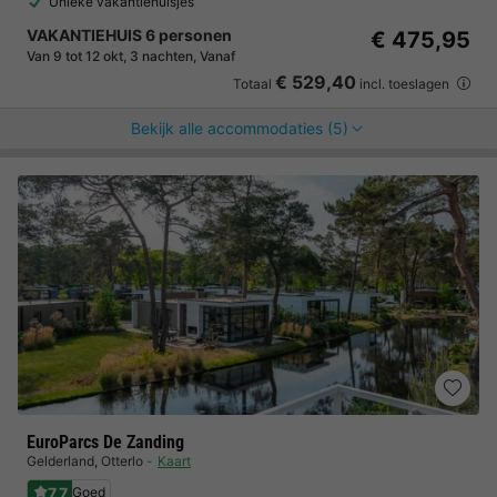
Unieke vakantiehuisjes
VAKANTIEHUIS 6 personen
€ 475,95
Van 9 tot 12 okt, 3 nachten, Vanaf
€ 529,40
Totaal
incl. toeslagen
Bekijk alle accommodaties (5)
EuroParcs De Zanding
Gelderland
,
Otterlo
Kaart
7.7
Goed