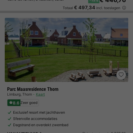
€ 446,76
-15%
€ 497,34
Totaal
incl. toeslagen
Parc Maasresidence Thorn
Limburg
,
Thorn
Kaart
8.6
Zeer goed
Exclusief resort met jachthaven
Sfeervolle accommodaties
Dagstrand en overdekt zwembad