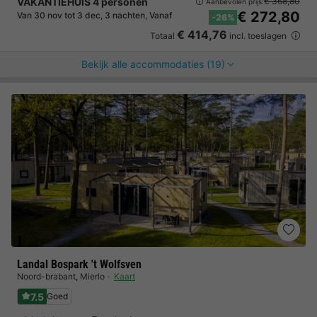
VAKANTIEHUIS 4 personen
€ 368,80
Aanbevolen prijs:
€ 272,80
Van 30 nov tot 3 dec, 3 nachten, Vanaf
-26%
€ 414,76
Totaal
incl. toeslagen
Bekijk alle accommodaties (19)
Landal Bospark 't Wolfsven
Noord-brabant
,
Mierlo
Kaart
7.5
Goed