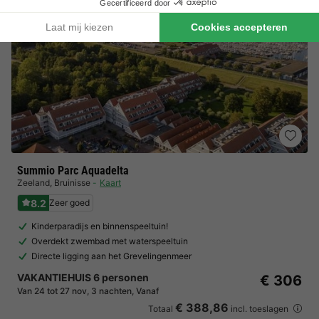
Summio Parc Aquadelta
Zeeland
,
Bruinisse
Kaart
8.2
Zeer goed
Kinderparadijs en binnenspeeltuin!
Overdekt zwembad met waterspeeltuin
Directe ligging aan het Grevelingenmeer
VAKANTIEHUIS 6 personen
€ 306
Van 24 tot 27 nov, 3 nachten, Vanaf
€ 388,86
Totaal
incl. toeslagen