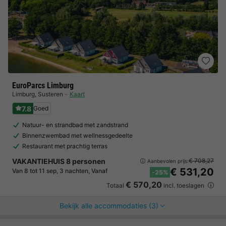
EuroParcs Limburg
Limburg
,
Susteren
Kaart
7.8
Goed
Natuur- en strandbad met zandstrand
Binnenzwembad met wellnessgedeelte
Restaurant met prachtig terras
VAKANTIEHUIS 8 personen
€ 708,27
Aanbevolen prijs:
€ 531,20
Van 8 tot 11 sep, 3 nachten, Vanaf
-25%
€ 570,20
Totaal
incl. toeslagen
Bekijk alle accommodaties (3)