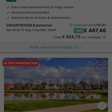
Direct naast Nationaal Park De Hoge Veluwe…
Verwarmd binnenzwembad
Speeltuin binnen & buiten & entertainment…
VAKANTIEHUIS 8 personen
€ 667,80
Aanbevolen prijs:
€ 467,46
Van 28 tot 31 aug, 3 nachten, Vanaf
-30%
€ 504,72
Totaal
incl. toeslagen
Bekijk alle accommodaties (5)
Zuid-Nederland Sale