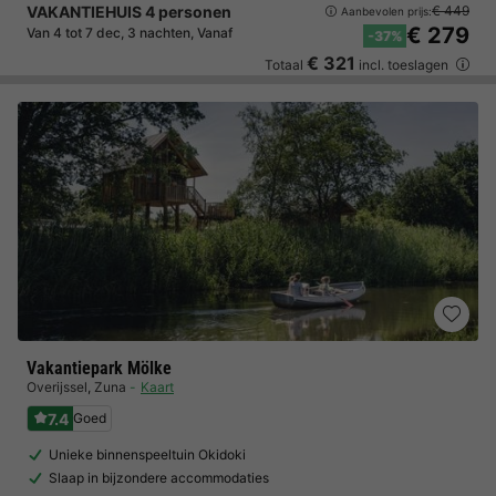
VAKANTIEHUIS 4 personen
€ 449
Aanbevolen prijs:
€ 279
Van 4 tot 7 dec, 3 nachten, Vanaf
-37%
€ 321
Totaal
incl. toeslagen
Vakantiepark Mölke
Overijssel
,
Zuna
Kaart
7.4
Goed
Unieke binnenspeeltuin Okidoki
Slaap in bijzondere accommodaties