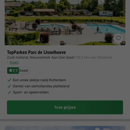
TopParken Parc de IJsselhoeve
Zuid-holland
,
Nieuwerkerk Aan Den Ijssel
(19,3 km van Ottoland)
Kaart
7.7
Goed
Een uniek plekje nabij Rotterdam
Geniet van oerhollandse platteland
Sport- en speelvelden
Toon prijzen