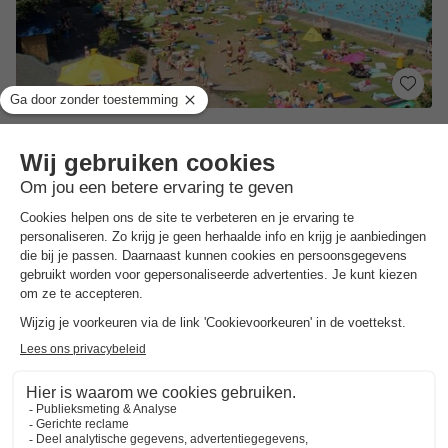
Molecaten Park Bosbad Hoeven
Noord-brabant
,
Hoeven
(40,9 km van Ottoland)
Kaart
8.3
Zeer goed
Geweldige locatie in Noord-Brabant
Waterspeelpark Splesj
Kindvriendelijk vakantiepark met speeltuinen…
Toon prijzen