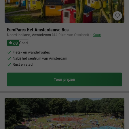
EuroParcs Het Amsterdamse Bos
Noord-holland
,
Amstelveen
(44,9 km van Ottoland)
Kaart
7.8
Goed
Fiets- en wandelroutes
Nabij het centrum van Amsterdam
Rust en stad
Toon prijzen