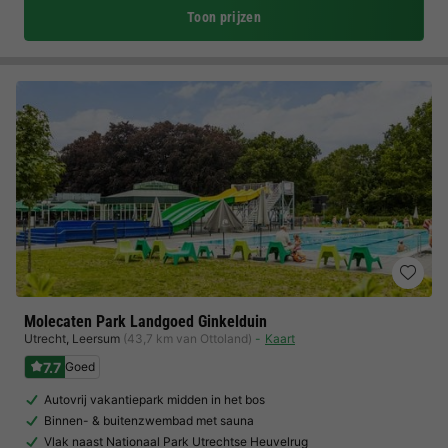
Toon prijzen
Molecaten Park Landgoed Ginkelduin
Utrecht
,
Leersum
(43,7 km van Ottoland)
Kaart
7.7
Goed
Autovrij vakantiepark midden in het bos
Binnen- & buitenzwembad met sauna
Vlak naast Nationaal Park Utrechtse Heuvelrug