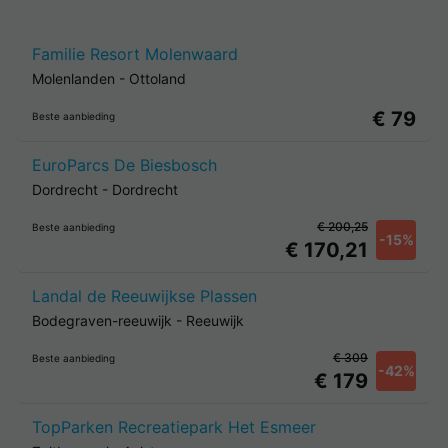
Familie Resort Molenwaard
Molenlanden
-
Ottoland
€ 79
Beste aanbieding
EuroParcs De Biesbosch
Dordrecht
-
Dordrecht
€ 200,25
Beste aanbieding
-15%
€ 170,21
Landal de Reeuwijkse Plassen
Bodegraven-reeuwijk
-
Reeuwijk
€ 309
Beste aanbieding
-42%
€ 179
TopParken Recreatiepark Het Esmeer