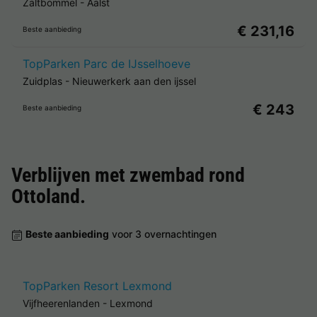
Zaltbommel
-
Aalst
€ 231,16
Beste aanbieding
TopParken Parc de IJsselhoeve
Zuidplas
-
Nieuwerkerk aan den ijssel
€ 243
Beste aanbieding
Verblijven met zwembad rond
Ottoland
.
Beste aanbieding
voor 3 overnachtingen
TopParken Resort Lexmond
Vijfheerenlanden
-
Lexmond