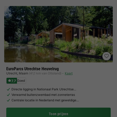
EuroParcs Utrechtse Heuvelrug
Utrecht
,
Maarn
(41,1 km van Ottoland)
Kaart
7.7
Goed
Directe ligging in Nationaal Park Utrechtse…
Verwarmd buitenzwembad met zonneterras
Centrale locatie in Nederland met geweldige…
Toon prijzen