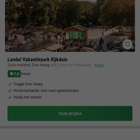
Landal Vakantiepark Kijkduin
Zuid-holland
,
Den Haag
(48,3 km van Ottoland)
Kaart
7.9
Goed
Dagje Den Haag
Kindvriendelijk met veel speeltuintjes
Nabij het strand
Toon prijzen