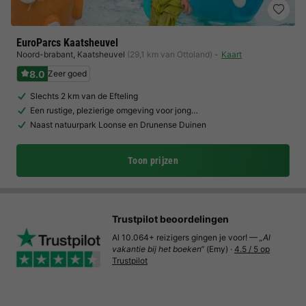
EuroParcs Kaatsheuvel
Noord-brabant
,
Kaatsheuvel
(29,1 km van Ottoland)
Kaart
8.0
Zeer goed
Slechts 2 km van de Efteling
Een rustige, plezierige omgeving voor jong…
Naast natuurpark Loonse en Drunense Duinen
Toon prijzen
Trustpilot beoordelingen
Al 10.064+ reizigers gingen je voor! —
„Al
vakantie bij het boeken“
(Emy) ·
4.5 / 5 op
Trustpilot