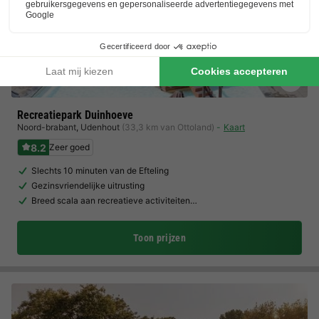
Recreatiepark Duinhoeve
Noord-brabant
,
Udenhout
(33,3 km van Ottoland)
Kaart
8.2
Zeer goed
Slechts 10 minuten van de Efteling
Gezinsvriendelijke uitrusting
Breed scala aan recreatieve activiteiten…
Toon prijzen