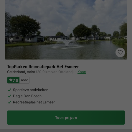
TopParken Recreatiepark Het Esmeer
Gelderland
,
Aalst
(20,9 km van Ottoland)
Kaart
7.6
Goed
Sportieve activiteiten
Dagje Den Bosch
Recreatieplas het Esmeer
Toon prijzen