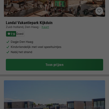
Landal Vakantiepark Kijkduin
Zuid-holland
,
Den Haag
Kaart
7.9
Goed
Dagje Den Haag
Kindvriendelijk met veel speeltuintjes
Nabij het strand
Toon prijzen