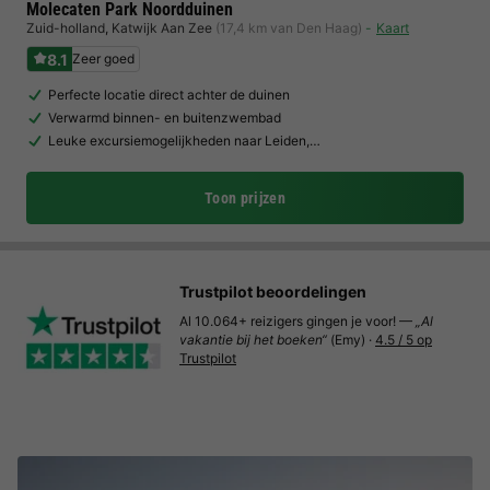
Molecaten Park Noordduinen
Zuid-holland
,
Katwijk Aan Zee
(17,4 km van Den Haag)
Kaart
8.1
Zeer goed
Perfecte locatie direct achter de duinen
Verwarmd binnen- en buitenzwembad
Leuke excursiemogelijkheden naar Leiden,…
Toon prijzen
Trustpilot beoordelingen
Al 10.064+ reizigers gingen je voor! —
„Al
vakantie bij het boeken“
(Emy) ·
4.5 / 5 op
Trustpilot