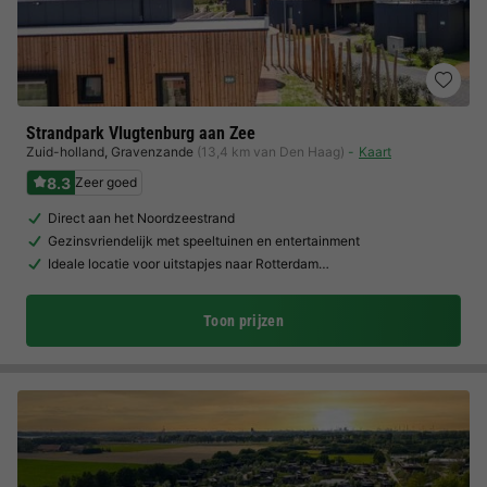
Strandpark Vlugtenburg aan Zee
Zuid-holland
,
Gravenzande
(13,4 km van Den Haag)
Kaart
8.3
Zeer goed
Direct aan het Noordzeestrand
Gezinsvriendelijk met speeltuinen en entertainment
Ideale locatie voor uitstapjes naar Rotterdam…
Toon prijzen