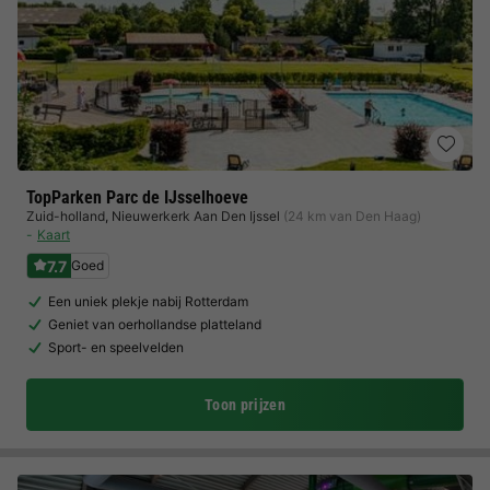
TopParken Parc de IJsselhoeve
Zuid-holland
,
Nieuwerkerk Aan Den Ijssel
(24 km van Den Haag)
Kaart
7.7
Goed
Een uniek plekje nabij Rotterdam
Geniet van oerhollandse platteland
Sport- en speelvelden
Toon prijzen