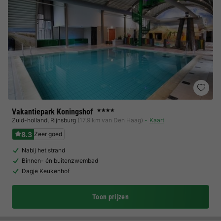
Vakantiepark Koningshof
★★★★
Zuid-holland
,
Rijnsburg
(17,9 km van Den Haag)
Kaart
8.3
Zeer goed
Nabij het strand
Binnen- én buitenzwembad
Dagje Keukenhof
Toon prijzen