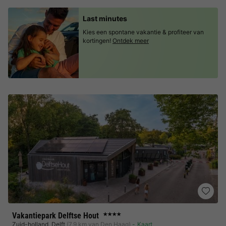
Last minutes
Kies een spontane vakantie & profiteer van
kortingen!
Ontdek meer
Vakantiepark Delftse Hout
★★★★
Zuid-holland
,
Delft
(7,9 km van Den Haag)
Kaart