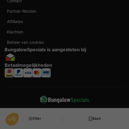
Contact
Partner Worden
Affiliates
Klachten
Beheer van cookies
BungalowSpecials is aangesloten bij
Betaalmogelijkheden
Taal veranderen
Filter
Kaart
Door te boeken bij BungalowSpecials profiteer je van meer dan 20 jaar ervaring en
een ruim aanbod aan vakantieverblijven. Alle prijzen zijn actuele vanaf prijzen en