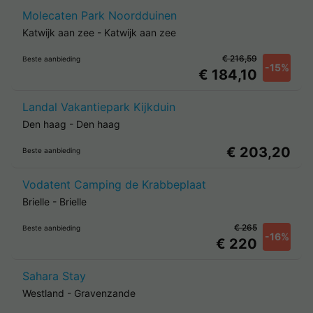
Molecaten Park Noordduinen
Katwijk aan zee
-
Katwijk aan zee
€ 216,59
Beste aanbieding
-15%
€ 184,10
Landal Vakantiepark Kijkduin
Den haag
-
Den haag
€ 203,20
Beste aanbieding
Vodatent Camping de Krabbeplaat
Brielle
-
Brielle
€ 265
Beste aanbieding
-16%
€ 220
Sahara Stay
Westland
-
Gravenzande