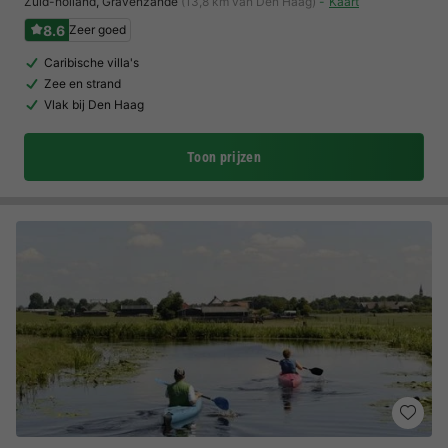
Zuid-holland
,
Gravenzande
(13,8 km van Den Haag)
Kaart
8.6
Zeer goed
Caribische villa's
Zee en strand
Vlak bij Den Haag
Toon prijzen