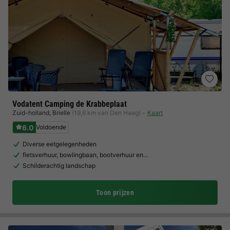
Vodatent Camping de Krabbeplaat
Zuid-holland
,
Brielle
(19,6 km van Den Haag)
Kaart
6.0
Voldoende
Diverse eetgelegenheden
fietsverhuur, bowlingbaan, bootverhuur en…
Schilderachtig landschap
Toon prijzen