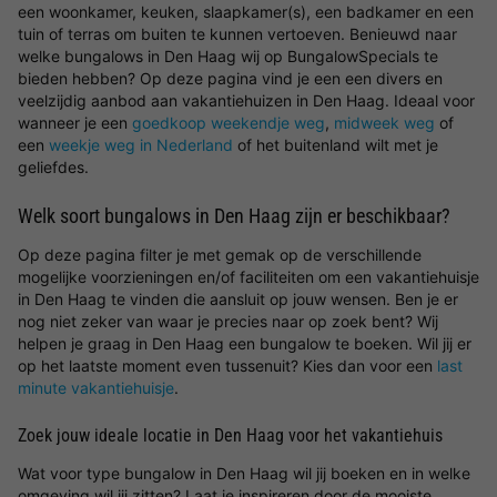
een woonkamer, keuken, slaapkamer(s), een badkamer en een
tuin of terras om buiten te kunnen vertoeven. Benieuwd naar
welke bungalows in Den Haag wij op BungalowSpecials te
bieden hebben? Op deze pagina vind je een een divers en
veelzijdig aanbod aan vakantiehuizen in Den Haag. Ideaal voor
wanneer je een
goedkoop weekendje weg
,
midweek weg
of
een
weekje weg in Nederland
of het buitenland wilt met je
geliefdes.
Welk soort bungalows in Den Haag zijn er beschikbaar?
Op deze pagina filter je met gemak op de verschillende
mogelijke voorzieningen en/of faciliteiten om een vakantiehuisje
in Den Haag te vinden die aansluit op jouw wensen. Ben je er
nog niet zeker van waar je precies naar op zoek bent? Wij
helpen je graag in Den Haag een bungalow te boeken. Wil jij er
op het laatste moment even tussenuit? Kies dan voor een
last
minute vakantiehuisje
.
Zoek jouw ideale locatie in Den Haag voor het vakantiehuis
Wat voor type bungalow in Den Haag wil jij boeken en in welke
omgeving wil jij zitten? Laat je inspireren door de mooiste