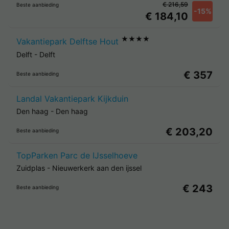
€ 216,59
Beste aanbieding
-15%
€ 184,10
★★★★
Vakantiepark Delftse Hout
Delft
-
Delft
€ 357
Beste aanbieding
Landal Vakantiepark Kijkduin
Den haag
-
Den haag
€ 203,20
Beste aanbieding
TopParken Parc de IJsselhoeve
Zuidplas
-
Nieuwerkerk aan den ijssel
€ 243
Beste aanbieding