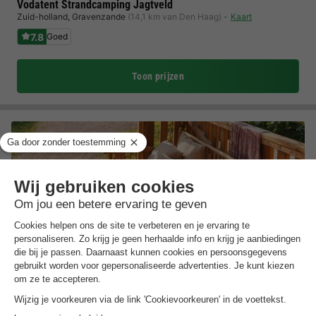
Vodatent Strandcamping Jagtveld
Zuid-holland
,
Gravenzande
(14,1 km van Den Haag)
Kaart
7.8
Goed
Toon prijzen
Sahara Stay
Zuid-holland
,
Gravenzande
(14 km van Den Haag)
Kaart