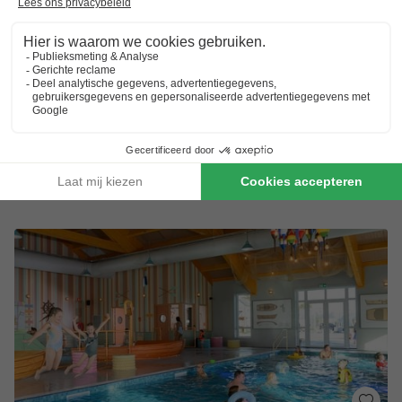
8.9
Zeer goed
Surfen & live muziek in het park
Direct aan de duinen bij strand Vlugtenburg
Gezins- en hondvriendelijk met kinderactiviteiten
Toon prijzen
Meer resultaten in de omgeving van Den Haag