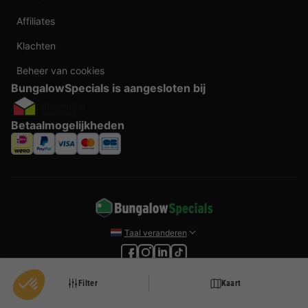
Affiliates
Klachten
Beheer van cookies
BungalowSpecials is aangesloten bij
Betaalmogelijkheden
Taal veranderen
Door te boeken bij BungalowSpecials profiteer je van meer dan 20 jaar ervaring en
een ruim aanbod aan vakantieverblijven. Alle prijzen zijn actuele vanaf prijzen en
Filter
Kaart
worden per accommodatie o.b.v. plaats- en beschikbaarheid weergegeven. Deze
prijzen zijn inclusief btw en exclusief reserveringskosten, verplichte toeslagen per
persoon (per nacht) en eventuele toeristenbelasting. Door middel van cookies willen