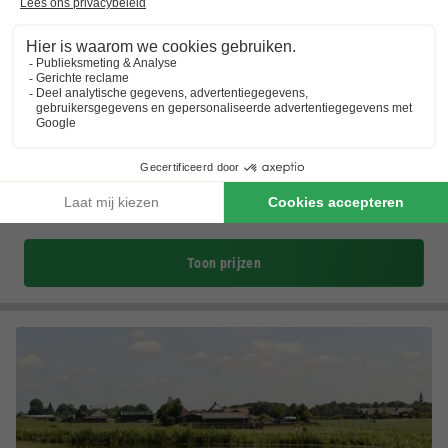
Bungalowpark De Gouden Spar
Zuid-holland
,
Noordwijk
(8,4 km van Katwijk aan Zee)
Kaart
8.4
Zeer goed
Aan de kust
Autovrij park!
Luxe nieuwe huizen
Toon prijzen