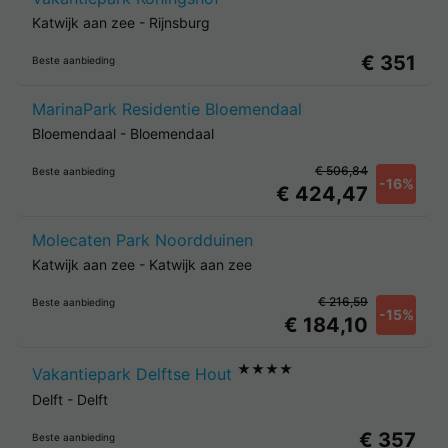
Katwijk aan zee
-
Rijnsburg
€ 351
Beste aanbieding
MarinaPark Residentie Bloemendaal
Bloemendaal
-
Bloemendaal
€ 506,84
Beste aanbieding
-16%
€ 424,47
Molecaten Park Noordduinen
Katwijk aan zee
-
Katwijk aan zee
€ 216,59
Beste aanbieding
-15%
€ 184,10
★★★★
Vakantiepark Delftse Hout
Delft
-
Delft
€ 357
Beste aanbieding