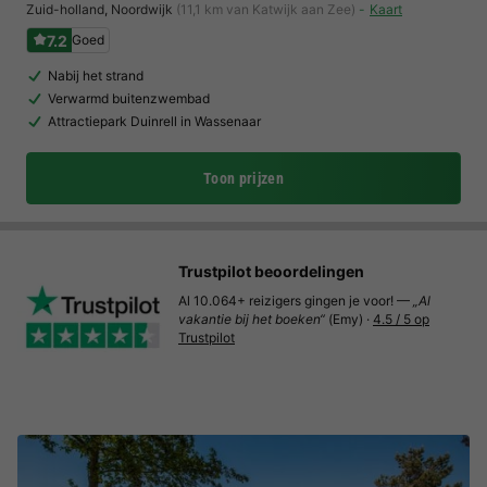
Zuid-holland
,
Noordwijk
(11,1 km van Katwijk aan Zee)
Kaart
7.2
Goed
Nabij het strand
Verwarmd buitenzwembad
Attractiepark Duinrell in Wassenaar
Toon prijzen
Trustpilot beoordelingen
Al 10.064+ reizigers gingen je voor! —
„Al
vakantie bij het boeken“
(Emy) ·
4.5 / 5 op
Trustpilot