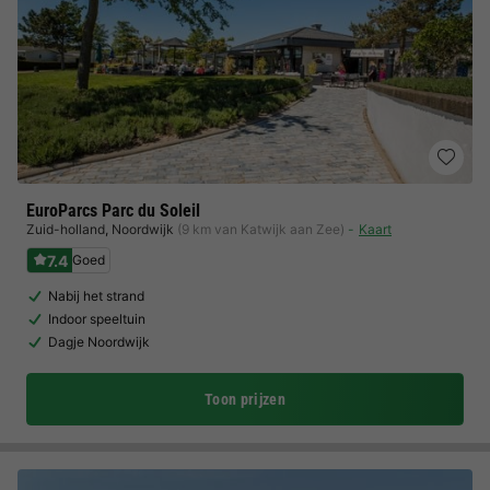
EuroParcs Parc du Soleil
Zuid-holland
,
Noordwijk
(9 km van Katwijk aan Zee)
Kaart
7.4
Goed
Nabij het strand
Indoor speeltuin
Dagje Noordwijk
Toon prijzen