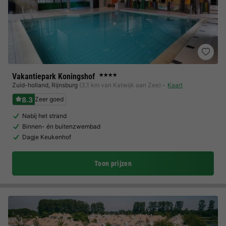
Vakantiepark Koningshof
★★★★
Zuid-holland
,
Rijnsburg
(3,1 km van Katwijk aan Zee)
Kaart
8.3
Zeer goed
Nabij het strand
Binnen- én buitenzwembad
Dagje Keukenhof
Toon prijzen