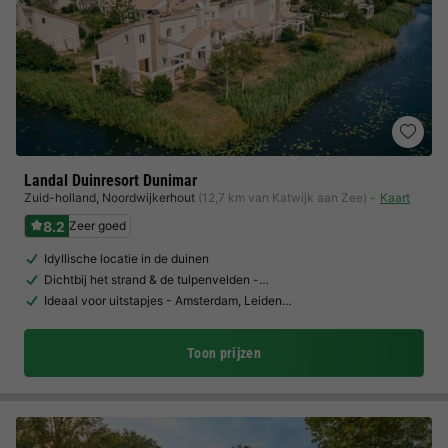
Landal Duinresort Dunimar
Zuid-holland
,
Noordwijkerhout
(12,7 km van Katwijk aan Zee)
Kaart
8.2
Zeer goed
Idyllische locatie in de duinen
Dichtbij het strand & de tulpenvelden -…
Ideaal voor uitstapjes - Amsterdam, Leiden…
Toon prijzen