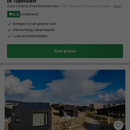
De Tulpenacker
Zuid-holland
,
Roelofarendsveen
(14,7 km van Katwijk aan Zee)
Kaart
9.3
Uitstekend
Gelegen in het groene hart
Kleinschalig vakantiepark
Luxe accommodaties
Toon prijzen