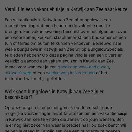
Verblijf in een vakantiehuisje in Katwijk aan Zee naar keuze
Een vakantiehuis in Katwijk aan Zee of bungalow is een
recreatiewoning dat men huurt om de vakantie door te
brengen. Een vakantiewoning beschikt over het algemeen over
een woonkamer, keuken, slaapkamer(s), een badkamer en een
tuin of terras om buiten te kunnen vertoeven. Benieuwd naar
welke bungalows in Katwijk aan Zee wij op BungalowSpecials
te bieden hebben? Op deze pagina vind je een een divers en
veelzijdig aanbod aan vakantiehuizen in Katwijk aan Zee.
Ideaal voor wanneer je een
goedkoop weekendje weg
,
midweek weg
of een
weekje weg in Nederland
of het
buitenland wilt met je geliefdes.
Welk soort bungalows in Katwijk aan Zee zijn er
beschikbaar?
Op deze pagina filter je met gemak op de verschillende
mogelijke voorzieningen en/of faciliteiten om een vakantiehuisje
in Katwijk aan Zee te vinden die aansluit op jouw wensen. Ben
je er nog niet zeker van waar je precies naar op zoek bent? Wij
helpen je graag in Katwijk aan Zee een bungalow te boeken.