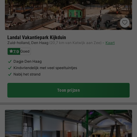
Landal Vakantiepark Kijkduin
Zuid-holland
,
Den Haag
(20,7 km van Katwijk aan Zee)
Kaart
7.9
Goed
Dagje Den Haag
Kindvriendelijk met veel speeltuintjes
Nabij het strand
Toon prijzen