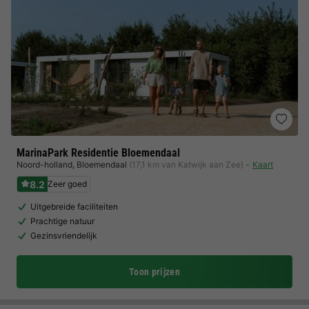
MarinaPark Residentie Bloemendaal
Noord-holland
,
Bloemendaal
(17,1 km van Katwijk aan Zee)
Kaart
8.2
Zeer goed
Uitgebreide faciliteiten
Prachtige natuur
Gezinsvriendelijk
Toon prijzen