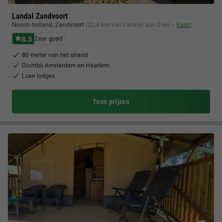
Landal Zandvoort
Noord-holland
,
Zandvoort
(22,4 km van Katwijk aan Zee)
Kaart
8.5
Zeer goed
80 meter van het strand
Dichtbij Amsterdam en Haarlem
Luxe lodges
Toon prijzen