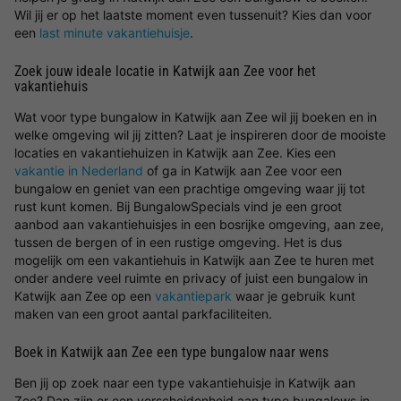
Wil jij er op het laatste moment even tussenuit? Kies dan voor
een
last minute vakantiehuisje
.
Zoek jouw ideale locatie in Katwijk aan Zee voor het
vakantiehuis
Wat voor type bungalow in Katwijk aan Zee wil jij boeken en in
welke omgeving wil jij zitten? Laat je inspireren door de mooiste
locaties en vakantiehuizen in Katwijk aan Zee. Kies een
vakantie in Nederland
of ga in Katwijk aan Zee voor een
bungalow en geniet van een prachtige omgeving waar jij tot
rust kunt komen. Bij BungalowSpecials vind je een groot
aanbod aan vakantiehuisjes in een bosrijke omgeving, aan zee,
tussen de bergen of in een rustige omgeving. Het is dus
mogelijk om een vakantiehuis in Katwijk aan Zee te huren met
onder andere veel ruimte en privacy of juist een bungalow in
Katwijk aan Zee op een
vakantiepark
waar je gebruik kunt
maken van een groot aantal parkfaciliteiten.
Boek in Katwijk aan Zee een type bungalow naar wens
Ben jij op zoek naar een type vakantiehuisje in Katwijk aan
Zee? Dan zijn er een verscheidenheid aan type bungalows in