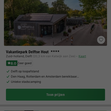
Vakantiepark Delftse Hout
★★★★
Zuid-holland
,
Delft
(20,3 km van Katwijk aan Zee)
Kaart
8.0
Zeer goed
Delft op loopafstand
Den Haag, Rotterdam en Amsterdam bereikbaar…
Unieke stadscamping
Toon prijzen