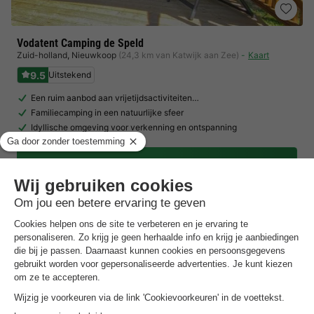
Vodatent Camping de Speld
Zuid-holland
,
Nieuwkoop
(24,3 km van Katwijk aan Zee)
Kaart
9.5
Uitstekend
Een ruim aanbod aan vrijetijdsactiviteiten…
Familiecamping in een natuurlijke sfeer
Idyllische omgeving voor verkenning en ontspanning
Toon prijzen