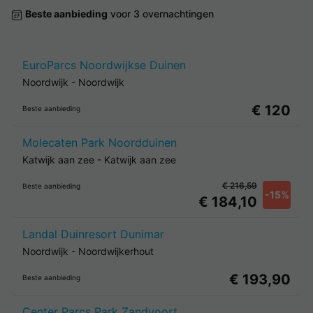
Beste aanbieding
voor 3 overnachtingen
EuroParcs Noordwijkse Duinen
Noordwijk
-
Noordwijk
€ 120
Beste aanbieding
Molecaten Park Noordduinen
Katwijk aan zee
-
Katwijk aan zee
€ 216,59
Beste aanbieding
-15%
€ 184,10
Landal Duinresort Dunimar
Noordwijk
-
Noordwijkerhout
€ 193,90
Beste aanbieding
Center Parcs Park Zandvoort