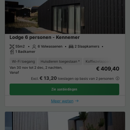
Lodge 6 personen - Kennemer
55m2
6 Volwassenen
2 Slaapkamers
1 Badkamer
Wi-Fi toegang
Huisdieren toegestaan *
Koffiezetapparaat
Vaat
Van 30 nov tot 2 dec, 2 nachten,
€ 409,40
Vanaf
€ 13,20
Excl.
toeslagen op basis van 2 personen
Zie aanbiedingen
Meer weten