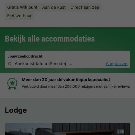
Gratis Wifi punt
Aan de kust
Direct aan zee
Fietsverhuur
Bekijk alle accommodaties
Jouw zoekopdracht
Aankomstdatum
(
Periode
),
2 personen, 0 huisdier
Aanpassen
Boek eenvoudig en zonder stress
Duidelijke prijzen, moeiteloos boeken en veilige betaalomgeving
Lodge