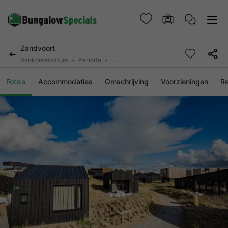
Zandvoort
Aankomstdatum
Periode
2 personen, 0 huisdier
Foto's
Accommodaties
Omschrijving
Voorzieningen
R