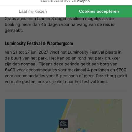
Annulering
Gratis annuleren binnen 3 dagen is alleen mogelijk als de
boeking meer dan 45 dagen voor aanvang van de reis is
gemaakt.
Luminosity Festival & Waarborgsom
Van 21 tot 27 juni 2027 vindt het Luminosity Festival plaats in
de buurt van het park. Het kan op en rond het park drukker
zijn dan normaal. Tijdens deze periode geldt een borg van
€400 voor accommodaties voor maximaal 4 personen en €700
voor accommodaties voor 5 personen of meer. Deze borg geldt
voor alle gasten, ook als je niet naar het festival komt.