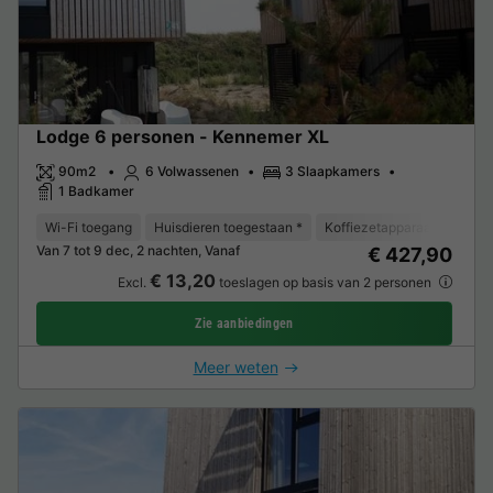
Lodge 6 personen - Kennemer XL
90m2
6 Volwassenen
3 Slaapkamers
1 Badkamer
Wi-Fi toegang
Huisdieren toegestaan *
Koffiezetapparaat
Vaat
Van 7 tot 9 dec, 2 nachten, Vanaf
€ 427,90
€ 13,20
Excl.
toeslagen op basis van 2 personen
Zie aanbiedingen
Meer weten