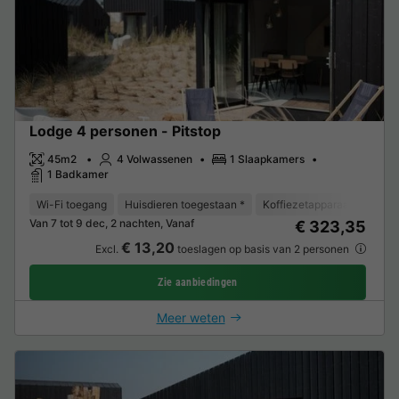
Lodge 4 personen - Pitstop
45m2
4 Volwassenen
1 Slaapkamers
1 Badkamer
Wi-Fi toegang
Huisdieren toegestaan *
Koffiezetapparaat
Vaat
Van 7 tot 9 dec, 2 nachten, Vanaf
€ 323,35
€ 13,20
Excl.
toeslagen op basis van 2 personen
Zie aanbiedingen
Meer weten