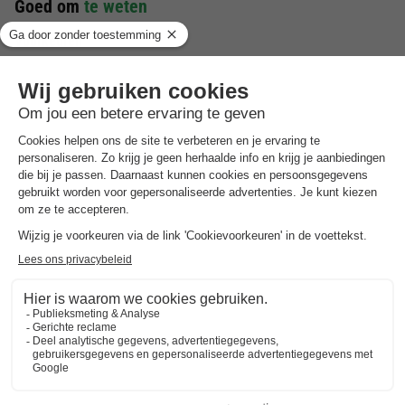
Goed om
te weten
Voorkeuren
Voor voorkeuren zoals bijvoorbeeld de ligging van je
accommodatie kun je contact opnemen met de aanbieder.
Reserveren meerdere accommodaties
Reserveringen met meerdere accommodaties zijn pas
gegarandeerd wanneer u een factuur vanuit het park ontvangt.
Waarborgsom
Voor elke accommodatie wordt er een waarborgsom in
rekening gebracht. De waarborgsom kunt u vinden op de
factuur van Roompot.
Groepsdeposito's
Als blijkt dat het reisgezelschap geen familie vormt, wordt er
een extra borg in rekening gebracht. De extra groepsborg
wordt door de gast betaald in overeenstemming met de
gemaakte afspraken.