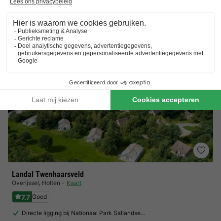
Van 13 tot 16 nov, 3 nachten, Vanaf
€ 177,30
Totaal
incl. toeslagen
Bekijk alle accommodaties (11)
Landal Twenhaarsveld
Overijssel
,
Holten
Kaart
7.7
Goed
Directe ligging bij Nationaal Park Sallandse…