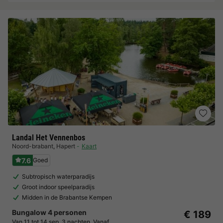
Landal Het Vennenbos
Noord-brabant
,
Hapert
Kaart
7.6
Goed
Subtropisch waterparadijs
Groot indoor speelparadijs
Midden in de Brabantse Kempen
Bungalow 4 personen
€ 189
Van 11 tot 14 sep, 3 nachten, Vanaf