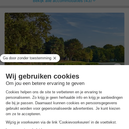
Bekijk alle accommodaties (43)
Center Parcs De Huttenheugte
Drenthe
,
Dalen
Kaart
7.5
Goed
Spelen op het Adventure Island
Duik in de subtropische Aqua Mundo
Pal naast Plopsa Indoor Coevorden
Bungalow 2 personen
€ 159