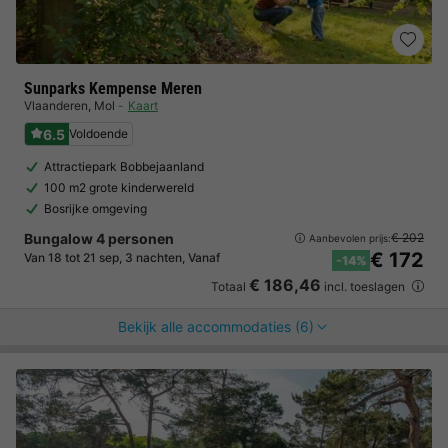
Sunparks Kempense Meren
Vlaanderen
,
Mol
Kaart
6.5
Voldoende
Attractiepark Bobbejaanland
100 m2 grote kinderwereld
Bosrijke omgeving
Bungalow 4 personen
€ 202
Aanbevolen prijs:
€ 172
Van 18 tot 21 sep, 3 nachten, Vanaf
-14%
€ 186,46
Totaal
incl. toeslagen
Bekijk alle accommodaties (6)