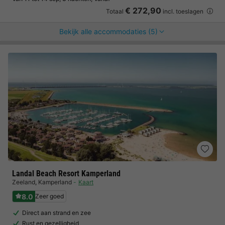
€ 272,90
Totaal
incl. toeslagen
Bekijk alle accommodaties (5)
Landal Beach Resort Kamperland
Zeeland
,
Kamperland
Kaart
8.0
Zeer goed
Direct aan strand en zee
Rust en gezelligheid