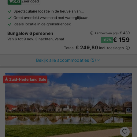
8.0
Zeer goed
Spectaculaire locatie in de heuvels van…
Groot overdekt zwembad met waterglijbaan
Ideale locatie in de grensdriehoek
Bungalow 6 personen
€ 489
Aanbevolen prijs:
€ 159
Van 6 tot 9 nov, 3 nachten, Vanaf
-67%
€ 249,80
Totaal
incl. toeslagen
Bekijk alle accommodaties (5)
Zuid-Nederland Sale