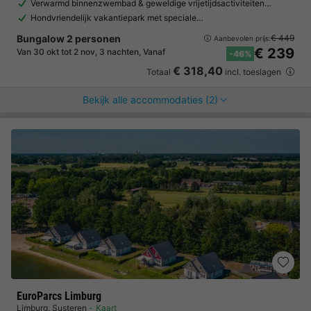
Verwarmd binnenzwembad & geweldige vrijetijdsactiviteiten…
Hondvriendelijk vakantiepark met speciale…
Bungalow 2 personen
€ 449
Aanbevolen prijs:
€ 239
Van 30 okt tot 2 nov, 3 nachten, Vanaf
-46%
€ 318,40
Totaal
incl. toeslagen
Bekijk alle accommodaties (2)
EuroParcs Limburg
Limburg
,
Susteren
Kaart