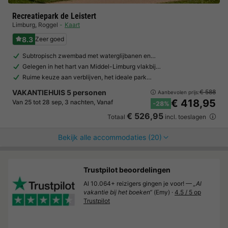
Recreatiepark de Leistert
Limburg
,
Roggel
Kaart
8.3
Zeer goed
Subtropisch zwembad met waterglijbanen en…
Gelegen in het hart van Middel-Limburg vlakbij…
Ruime keuze aan verblijven, het ideale park…
VAKANTIEHUIS 5 personen
€ 588
Aanbevolen prijs:
€ 418,95
Van 25 tot 28 sep, 3 nachten, Vanaf
-28%
€ 526,95
Totaal
incl. toeslagen
Bekijk alle accommodaties (20)
Trustpilot beoordelingen
Al 10.064+ reizigers gingen je voor! —
„Al
vakantie bij het boeken“
(Emy) ·
4.5 / 5 op
Trustpilot