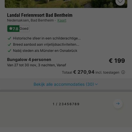
Landal Ferienresort Bad Bentheim
Nedersaksen
,
Bad Bentheim
Kaart
7.8
Goed
Historische sfeer in een schilderachtige…
Breed aanbod aan vrijetijdsactiviteiten…
Nabij steden als Münster en Osnabrück
Bungalow 4 personen
€ 199
Van 27 tot 30 nov, 3 nachten, Vanaf
€ 270,94
Totaal
incl. toeslagen
Bekijk alle accommodaties (30)
1
2
3
4
5
6
7
8
9