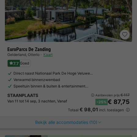
EuroParcs De Zanding
Gelderland
,
Otterlo
Kaart
7.7
Goed
Direct naast Nationaal Park De Hoge Veluwe…
Verwarmd binnenzwembad
Speeltuin binnen & buiten & entertainment…
STAANPLAATS
€ 117
Aanbevolen prijs:
€ 87,75
Van 11 tot 14 sep, 3 nachten, Vanaf
-25%
€ 98,01
Totaal
incl. toeslagen
Bekijk alle accommodaties (10)