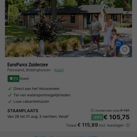
EuroParcs Zuiderzee
Flevoland
,
Biddinghuizen
Kaart
7.1
Goed
Direct aan het Veluwemeer
Tal van watersportmogelijkheden
Luxe vakantiehuizen
STAANPLAATS
€ 141
Aanbevolen prijs:
€ 105,75
Van 28 tot 31 aug, 3 nachten, Vanaf
-25%
€ 115,89
Totaal
incl. toeslagen