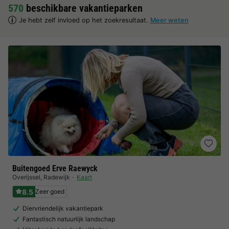
570
beschikbare vakantieparken
Je hebt zelf invloed op het zoekresultaat.
Meer weten
Buitengoed Erve Raewyck
Overijssel
,
Radewijk
Kaart
8.5
Zeer goed
Diervriendelijk vakantiepark
Fantastisch natuurlijk landschap