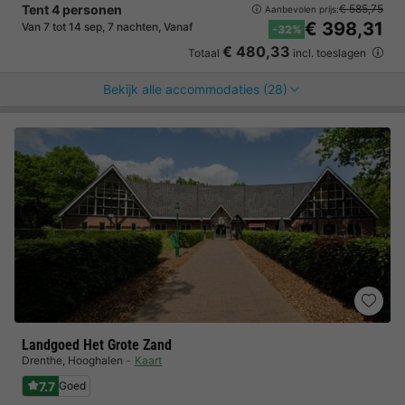
Tent 4 personen
€ 585,75
Aanbevolen prijs:
€ 398,31
Van 7 tot 14 sep, 7 nachten, Vanaf
-32%
€ 480,33
Totaal
incl. toeslagen
Bekijk alle accommodaties (28)
Landgoed Het Grote Zand
Drenthe
,
Hooghalen
Kaart
7.7
Goed