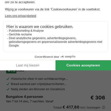
Landal Ferienresort Bad Bentheim
Nedersaksen
,
Bad Bentheim
Kaart
7.8
Goed
Historische sfeer in een schilderachtige…
Breed aanbod aan vrijetijdsactiviteiten…
Nabij steden als Münster en Osnabrück
Bungalow 4 personen
€ 306
Van 7 tot 14 dec, 7 nachten, Vanaf
€ 417,86
Totaal
incl. toeslagen