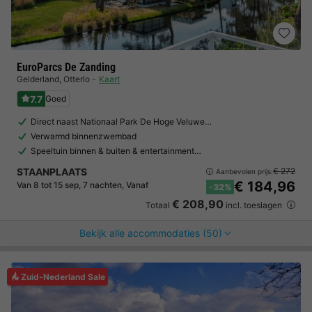
EuroParcs De Zanding
Gelderland
,
Otterlo
Kaart
7.7
Goed
Direct naast Nationaal Park De Hoge Veluwe…
Verwarmd binnenzwembad
Speeltuin binnen & buiten & entertainment…
STAANPLAATS
€ 272
Aanbevolen prijs:
€ 184,96
Van 8 tot 15 sep, 7 nachten, Vanaf
-32%
€ 208,90
Totaal
incl. toeslagen
Bekijk alle accommodaties (50)
Zuid-Nederland Sale