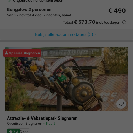
Uitgebreide hondenfaciliteiten
Bungalow 2 personen
€ 490
Van 27 nov tot 4 dec, 7 nachten, Vanaf
€ 573,70
Totaal
incl. toeslagen
Bekijk alle accommodaties (5)
Special Slagharen
Attractie- & Vakantiepark Slagharen
Overijssel
,
Slagharen
Kaart
7.4
Goed