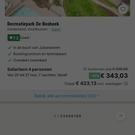
Recreatiepark De Boshoek
Gelderland
,
Voorthuizen
Kaart
7.2
Goed
In de buurt van Julianatoren
Bowlingcentrum en tennisbaan!
Overdekt zwembad
Safaritent 4 personen
€ 390,55
Aanbevolen prijs:
€ 343,03
Van 20 tot 27 nov, 7 nachten, Vanaf
-12%
€ 423,13
Totaal
incl. toeslagen
Bekijk alle accommodaties (58)
1
2
3
4
5
6
7
8
9