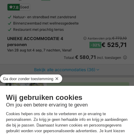
7.8
Goed
Natuur- en strandbad met zandstrand
Binnenzwembad met wellnessgedeelte
Restaurant met prachtig terras
UNIEKE ACCOMMODATIE 4
€ 773,10
Aanbevolen prijs:
€ 525,71
personen
-32%
Van 28 aug tot 4 sep, 7 nachten, Vanaf
€ 580,71
Totaal
incl. toeslagen
Bekijk alle accommodaties (36)
7 nachten onder de €500!
Boek nu een voordelige zomervakantie &
profiteer aan het zwembad!
Ontdek meer