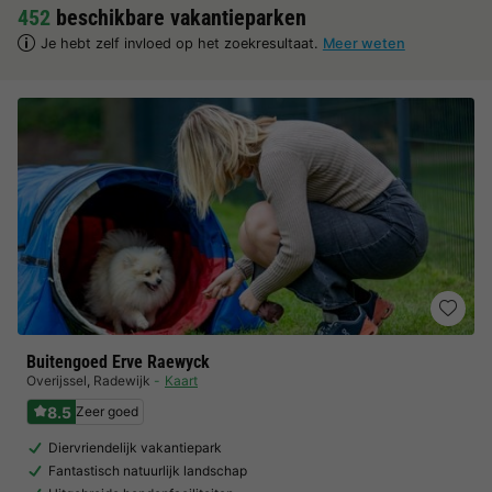
452
beschikbare vakantieparken
Je hebt zelf invloed op het zoekresultaat.
Meer weten
Buitengoed Erve Raewyck
Overijssel
,
Radewijk
Kaart
8.5
Zeer goed
Diervriendelijk vakantiepark
Fantastisch natuurlijk landschap