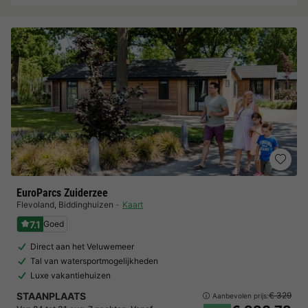
EuroParcs Zuiderzee
Flevoland
,
Biddinghuizen
Kaart
7.1
Goed
Direct aan het Veluwemeer
Tal van watersportmogelijkheden
Luxe vakantiehuizen
STAANPLAATS
€ 329
Aanbevolen prijs: