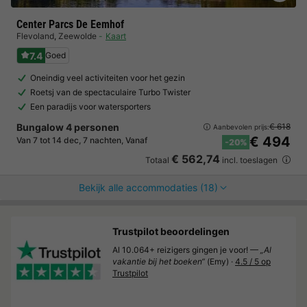
Center Parcs De Eemhof
Flevoland
,
Zeewolde
Kaart
7.4
Goed
Oneindig veel activiteiten voor het gezin
Roetsj van de spectaculaire Turbo Twister
Een paradijs voor watersporters
Bungalow 4 personen
€ 618
Aanbevolen prijs:
€ 494
Van 7 tot 14 dec, 7 nachten, Vanaf
-20%
€ 562,74
Totaal
incl. toeslagen
Bekijk alle accommodaties (18)
Trustpilot beoordelingen
Al 10.064+ reizigers gingen je voor! —
„Al
vakantie bij het boeken“
(Emy) ·
4.5 / 5 op
Trustpilot