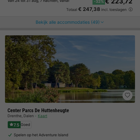
€ 223,72
Van 24 tot 31 aug, 7 nachten, Vanaf
-32%
€ 247,38
Totaal
incl. toeslagen
Bekijk alle accommodaties (49)
Center Parcs De Huttenheugte
Drenthe
,
Dalen
Kaart
7.5
Goed
Spelen op het Adventure Island