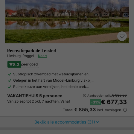
Recreatiepark de Leistert
Limburg
,
Roggel
Kaart
8.3
Zeer goed
Subtropisch zwembad met waterglijbanen en…
Gelegen in het hart van Middel-Limburg vlakbij…
Ruime keuze aan verblijven, het ideale park…
VAKANTIEHUIS 5 personen
€ 985,50
Aanbevolen prijs:
€ 677,33
Van 25 sep tot 2 okt, 7 nachten, Vanaf
-31%
€ 855,33
Totaal
incl. toeslagen
Bekijk alle accommodaties (31)