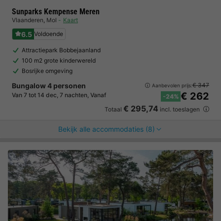
Sunparks Kempense Meren
Vlaanderen
,
Mol
Kaart
6.5
Voldoende
Attractiepark Bobbejaanland
100 m2 grote kinderwereld
Bosrijke omgeving
Bungalow 4 personen
€ 347
Aanbevolen prijs:
€ 262
Van 7 tot 14 dec, 7 nachten, Vanaf
-24%
€ 295,74
Totaal
incl. toeslagen
Bekijk alle accommodaties (8)