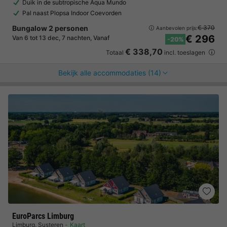
Duik in de subtropische Aqua Mundo
Pal naast Plopsa Indoor Coevorden
Bungalow 2 personen
€ 370
Aanbevolen prijs:
€ 296
Van 6 tot 13 dec, 7 nachten, Vanaf
-20%
€ 338,70
Totaal
incl. toeslagen
Bekijk alle accommodaties (14)
EuroParcs Limburg
Limburg
,
Susteren
Kaart