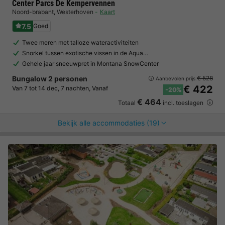
Center Parcs De Kempervennen
Noord-brabant
,
Westerhoven
Kaart
7.5
Goed
Twee meren met talloze wateractiviteiten
Snorkel tussen exotische vissen in de Aqua…
Gehele jaar sneeuwpret in Montana SnowCenter
Bungalow 2 personen
€ 528
Aanbevolen prijs:
€ 422
Van 7 tot 14 dec, 7 nachten, Vanaf
-20%
€ 464
Totaal
incl. toeslagen
Bekijk alle accommodaties (19)