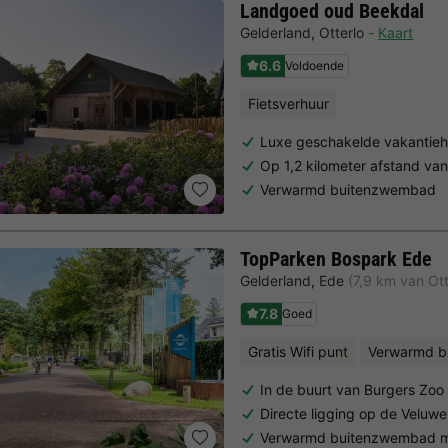
Landgoed oud Beekdal
Gelderland
,
Otterlo
Kaart
6.6
Voldoende
Fietsverhuur
Luxe geschakelde vakantieh
Op 1,2 kilometer afstand va
Verwarmd buitenzwembad
TopParken Bospark Ede
Gelderland
,
Ede
(7,9 km van Ott
7.8
Goed
Gratis Wifi punt
Verwarmd b
In de buurt van Burgers Z
Directe ligging op de Veluwe
Verwarmd buitenzwembad m