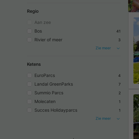
Regio
Aan zee
Bos
41
Rivier of meer
3
Zie meer
Ketens
EuroParcs
4
Landal GreenParks
7
Summio Parcs
2
Molecaten
1
Succes Holidayparcs
1
Zie meer