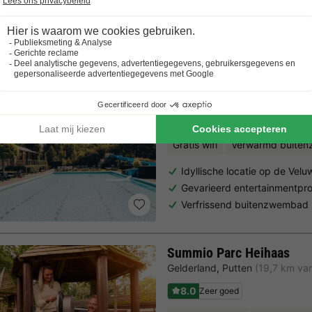
Trustpilot beoordelingen
Al 10.064+ reizigers gingen je voor! —
„Al vakantie bij 
Veluwepark de Bosgraaf
Gelderland
,
Lieren
(18,6 km van
7.4
Goed
Gratis wifi
Verwarmd buite
Idyllische locatie op de Velu
Gevarieerd entertainmentp
Verfrissend buitenzwembad
Summio Parc Heihaas
Gelderland
,
Putten
(19,7 km van
8.0
Zeer goed