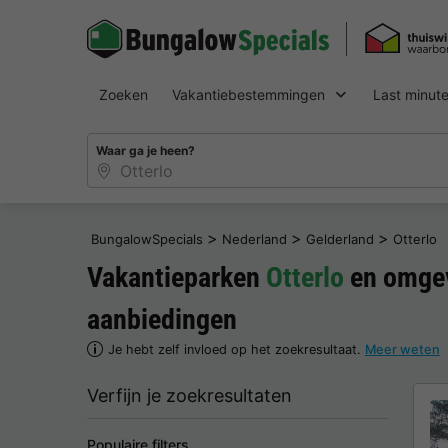
Zoeken
Vakantiebestemmingen
Last minut
Waar ga je heen?
>
>
>
BungalowSpecials
Nederland
Gelderland
Otterlo
Vakantieparken
Otterlo
en omgev
aanbiedingen
Je hebt zelf invloed op het zoekresultaat.
Meer weten
Verfijn je zoekresultaten
Populaire filters