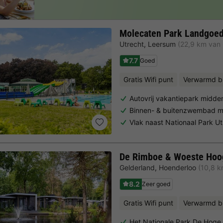
Molecaten Park Landgoed
Utrecht
,
Leersum
(22,9 km van 
7.7
Goed
Gratis Wifi punt
Verwarmd 
Autovrij vakantiepark midden
Binnen- & buitenzwembad m
Vlak naast Nationaal Park U
De Rimboe & Woeste Hoo
Gelderland
,
Hoenderloo
(10,8 k
8.2
Zeer goed
Gratis Wifi punt
Verwarmd b
Het Nationale Park De Hoge