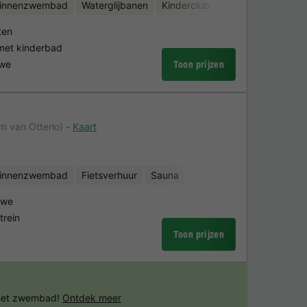
binnenzwembad
Waterglijbanen
Kinderclub
Fietsverhuur
Min
ten
et kinderbad
uwe
Toon prijzen
km van Otterlo)
Kaart
binnenzwembad
Fietsverhuur
Sauna
uwe
rein
Toon prijzen
 het zwembad!
Ontdek meer