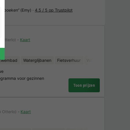
het boeken“
(Emy) ·
4.5 / 5 op Trustpilot
 Otterlo)
Kaart
nzwembad
Waterglijbanen
Fietsverhuur
Waterattracties
we
rogramma voor gezinnen
Toon prijzen
 Otterlo)
Kaart