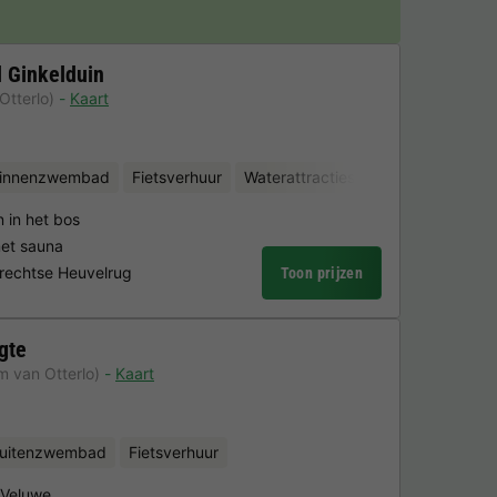
 Ginkelduin
Otterlo)
Kaart
binnenzwembad
Fietsverhuur
Waterattracties
Minigolf
 in het bos
et sauna
trechtse Heuvelrug
Toon prijzen
gte
m van Otterlo)
Kaart
uitenzwembad
Fietsverhuur
 Veluwe