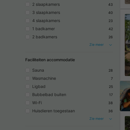
2 slaapkamers
43
3 slaapkamers
40
4 slaapkamers
23
1 badkamer
42
2 badkamers
26
Zie meer
Faciliteiten accommodatie
Sauna
28
Wasmachine
7
Ligbad
25
Bubbelbad buiten
17
Wi-Fi
38
Huisdieren toegestaan
36
Zie meer