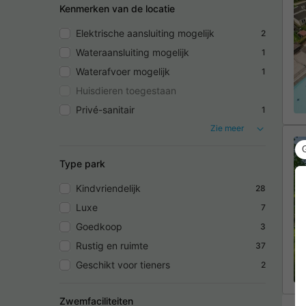
Kenmerken van de locatie
Elektrische aansluiting mogelijk
2
Wateraansluiting mogelijk
1
Waterafvoer mogelijk
1
Huisdieren toegestaan
Privé-sanitair
1
Zie meer
Type park
Kindvriendelijk
28
Luxe
7
Goedkoop
3
Rustig en ruimte
37
Geschikt voor tieners
2
Zwemfaciliteiten