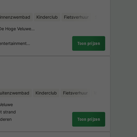
binnenzwembad
Kinderclub
Fietsverhuur
Sauna
k De Hoge Veluwe…
 entertainment…
Toon prijzen
uitenzwembad
Kinderclub
Fietsverhuur
Waterattracties
 Veluwe
 strand
nderen
Toon prijzen