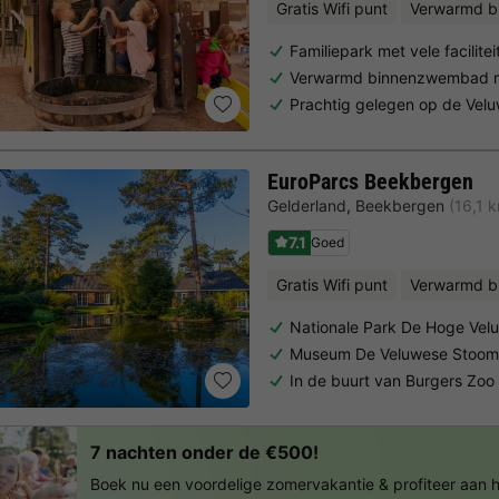
Gratis Wifi punt
Verwarmd 
Familiepark met vele facilitei
Verwarmd binnenzwembad m
Prachtig gelegen op de Vel
EuroParcs Beekbergen
Gelderland
,
Beekbergen
(16,1 
7.1
Goed
Gratis Wifi punt
Verwarmd 
Nationale Park De Hoge Vel
Museum De Veluwese Stoomt
In de buurt van Burgers Zoo
7 nachten onder de €500!
Boek nu een voordelige zomervakantie & profiteer aan