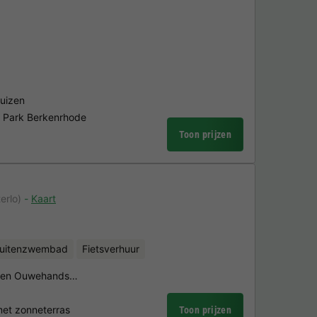
uizen
n Park Berkenrhode
Toon prijzen
erlo)
Kaart
uitenzwembad
Fietsverhuur
oo en Ouwehands…
et zonneterras
Toon prijzen