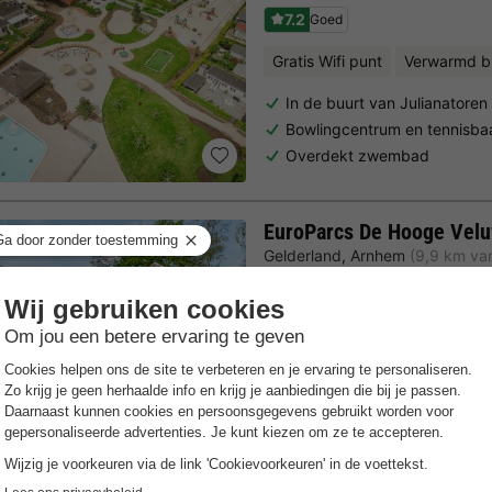
7.2
Goed
Gratis Wifi punt
Verwarmd b
In de buurt van Julianatoren
Bowlingcentrum en tennisba
Overdekt zwembad
EuroParcs De Hooge Vel
Gelderland
,
Arnhem
(9,9 km van
7.4
Goed
Gratis Wifi punt
Verwarmd 
Directe locatie bij Het Nati
Verwarmd binnen- en buite
Dagje Arnhem