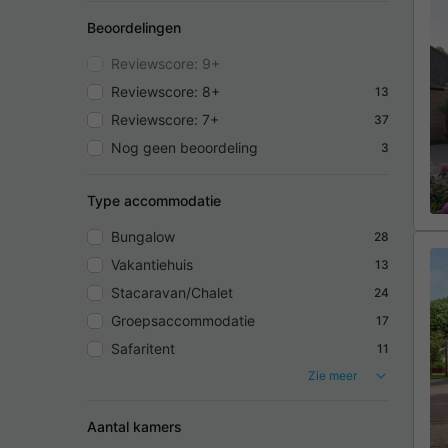
Beoordelingen
Reviewscore: 9+
Reviewscore: 8+
13
Reviewscore: 7+
37
Nog geen beoordeling
3
Type accommodatie
Bungalow
28
Vakantiehuis
13
Stacaravan/Chalet
24
Groepsaccommodatie
17
Safaritent
11
Zie meer
Aantal kamers