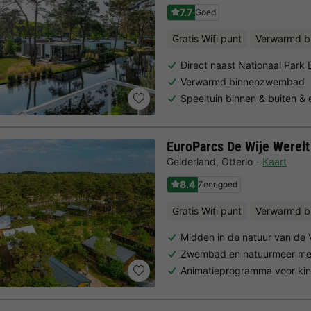
7.7
Goed
Gratis Wifi punt
Verwarmd 
Direct naast Nationaal Par
Verwarmd binnenzwembad
Speeltuin binnen & buiten &
EuroParcs De Wije Werelt
Gelderland
,
Otterlo
Kaart
8.4
Zeer goed
Gratis Wifi punt
Verwarmd b
Midden in de natuur van de
Zwembad en natuurmeer met
Animatieprogramma voor ki