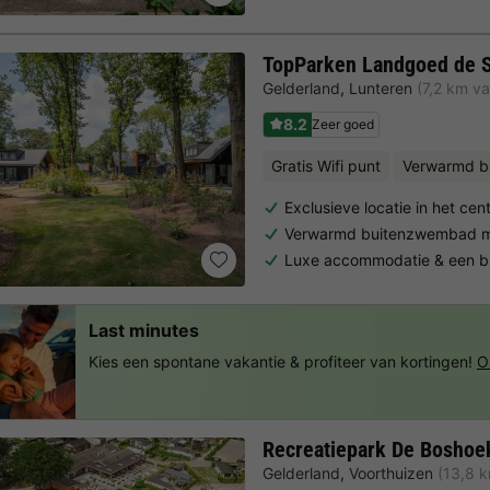
TopParken Landgoed de 
Gelderland
,
Lunteren
(7,2 km va
8.2
Zeer goed
Gratis Wifi punt
Verwarmd b
Exclusieve locatie in het ce
Verwarmd buitenzwembad m
Luxe accommodatie & een b
Last minutes
Kies een spontane vakantie & profiteer van kortingen!
O
Recreatiepark De Boshoe
Gelderland
,
Voorthuizen
(13,8 k