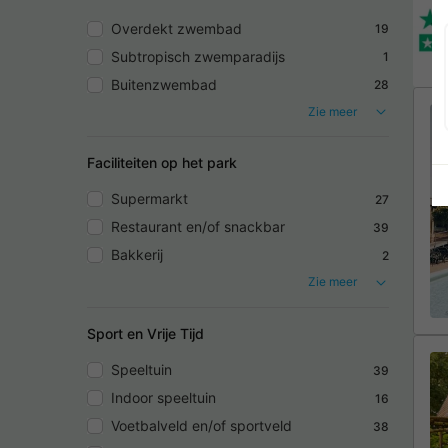
Overdekt zwembad
19
Subtropisch zwemparadijs
1
Buitenzwembad
28
Zie meer
Faciliteiten op het park
Supermarkt
27
Restaurant en/of snackbar
39
Bakkerij
2
Zie meer
Sport en Vrije Tijd
Speeltuin
39
Indoor speeltuin
16
Voetbalveld en/of sportveld
38