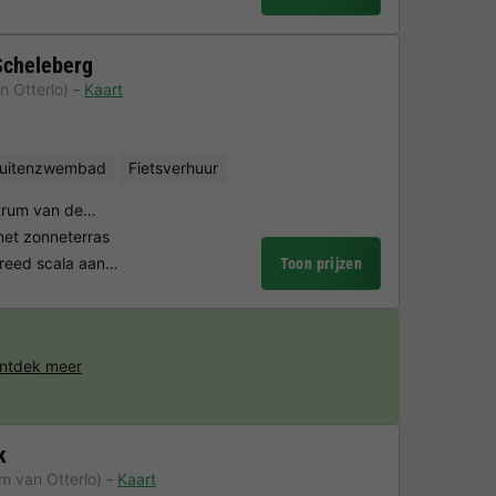
Scheleberg
n Otterlo)
Kaart
uitenzwembad
Fietsverhuur
ntrum van de…
et zonneterras
reed scala aan…
Toon prijzen
ntdek meer
k
m van Otterlo)
Kaart