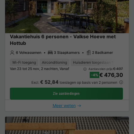
Vakantiehuis 6 personen - Valkse Hoeve met
Hottub
6 Volwassenen
3 Slaapkamers
2 Badkamer
Wi-Fi toegang
Airconditioning
Huisdieren toegestaan *
Koffieze
Van 23 tot 25 nov, 2 nachten, Vanaf
€ 497
Aanbevolen prijs:
€ 476,30
-4%
€ 52,84
Excl.
toeslagen op basis van 2 personen
Zie aanbiedingen
Meer weten