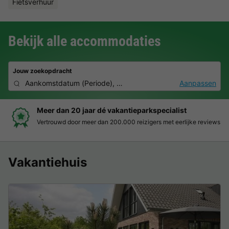
Fietsverhuur
Bekijk alle accommodaties
Jouw zoekopdracht
Aankomstdatum
(
Periode
),
2 personen, 0 huisdier
Aanpassen
Boek eenvoudig en zonder stress
ews
Duidelijke prijzen, moeiteloos boeken en veilige betaalomgev
Vakantiehuis