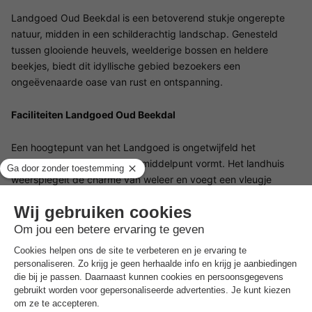
Landgoed Oud Beekdal is een betoverend stukje ongerepte
natuur, midden in een schilderachtig landschap. Genesteld
tussen glooiende heuvels, weelderige bossen en heldere
beekjes, biedt dit idyllische gebied bezoekers een
ongeëvenaarde oase van rust en ontspanning.
Faciliteiten Landgoed Oud Beekdal
Een hoogtepunt van het Landgoed is ongetwijfeld het
historische landhuis, dat het middelpunt vormt. Het landhuis
weerspiegelt de charme van weleer en voegt een vleugje
elegantie toe aan de algehele sfeer.
Voor wie op zoek is naar activiteiten biedt Landgoed Oud
Beekdal een breed scala aan mogelijkheden. Van
natuurwandelingen en mountainbiken tot boogschieten en
GPS-activiteiten, er is voor ieder wat wils.
Voorzieningen voor kinderen Landgoed Oud Beekdal