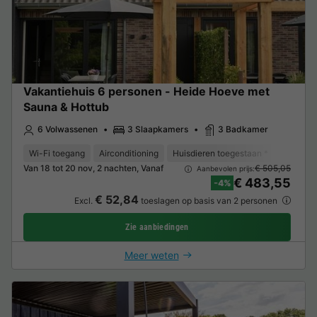
Vakantiehuis 6 personen - Heide Hoeve met
Sauna & Hottub
6 Volwassenen
3 Slaapkamers
3 Badkamer
Wi-Fi toegang
Airconditioning
Huisdieren toegestaan *
Koffieze
Van 18 tot 20 nov, 2 nachten, Vanaf
€ 505,05
Aanbevolen prijs:
€ 483,55
-4%
€ 52,84
Excl.
toeslagen op basis van 2 personen
Zie aanbiedingen
Meer weten