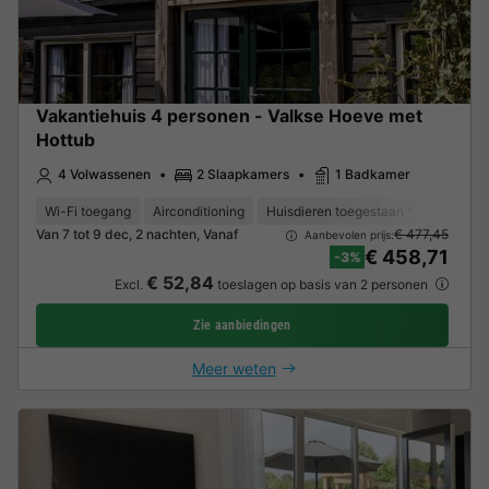
Vakantiehuis 4 personen - Valkse Hoeve met
Hottub
4 Volwassenen
2 Slaapkamers
1 Badkamer
Wi-Fi toegang
Airconditioning
Huisdieren toegestaan *
Koffieze
Van 7 tot 9 dec, 2 nachten, Vanaf
€ 477,45
Aanbevolen prijs:
€ 458,71
-3%
€ 52,84
Excl.
toeslagen op basis van 2 personen
Zie aanbiedingen
Meer weten