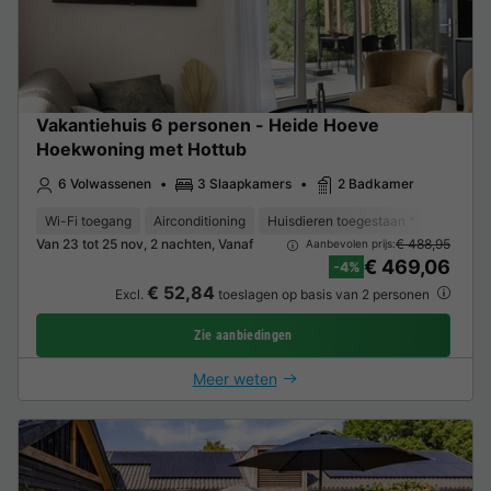
Vakantiehuis 6 personen - Heide Hoeve
Hoekwoning met Hottub
6 Volwassenen
3 Slaapkamers
2 Badkamer
Wi-Fi toegang
Airconditioning
Huisdieren toegestaan *
Vaatwas
Van 23 tot 25 nov, 2 nachten, Vanaf
€ 488,95
Aanbevolen prijs:
€ 469,06
-4%
€ 52,84
Excl.
toeslagen op basis van 2 personen
Zie aanbiedingen
Meer weten