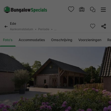
Ede
Aankomstdatum
Periode
2 personen, 0 huisdier
Foto's
Accommodaties
Omschrijving
Voorzieningen
R