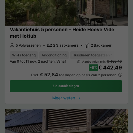
Vakantiehuis 5 personen - Heide Hoeve Vide
met Hottub
5 Volwassenen
2 Slaapkamers
2 Badkamer
Wi-Fi toegang
Airconditioning
Huisdieren toegestaan *
Koffieze
Van 9 tot 11 nov, 2 nachten, Vanaf
€ 469,40
Aanbevolen prijs:
€ 442,49
-5%
€ 52,84
Excl.
toeslagen op basis van 2 personen
Zie aanbiedingen
Meer weten