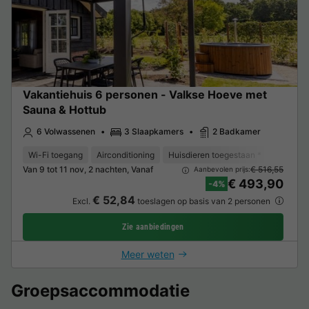
Vakantiehuis 6 personen - Valkse Hoeve met
Sauna & Hottub
6 Volwassenen
3 Slaapkamers
2 Badkamer
Wi-Fi toegang
Airconditioning
Huisdieren toegestaan *
Koffieze
Van 9 tot 11 nov, 2 nachten, Vanaf
€ 516,55
Aanbevolen prijs:
€ 493,90
-4%
€ 52,84
Excl.
toeslagen op basis van 2 personen
Zie aanbiedingen
Meer weten
Groepsaccommodatie