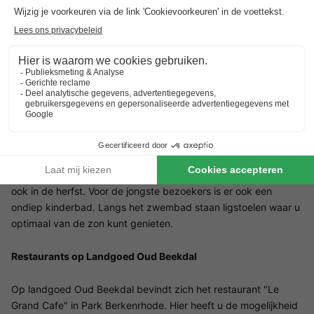
Tijdens de verschillende vakantieperiodes hebben onze jonge
bezoekers talloze mogelijkheden voor activiteiten. Uw kinderen
kunnen meedoen aan de ochtendoefeningen, zich laten
schminken of hun kunsten en knutselen laten zien bij het
animatieteam. En het beste: alle aanbiedingen zijn gratis! Direct
naast het Grand Café zijn onlangs ook twee nieuwe
speelplekken gebouwd. Hier hebben kinderen de mogelijkheid
om te schommelen, klimmen, spelen in het zand en natuurlijk
ravotten op de grote trampoline. Daarnaast beschikt het park
over een buitenzwembad met altijd aangename temperaturen,
ook in de herfst. Voor de jongste bezoekers is er ook een
ondiep kinderbad. Langs het zwembad staan ligstoelen waar u
optimaal van de zon kunt genieten.
Restaurants op Landgoed Oud Beekdal
Op landgoed Oud Beekdal bevindt zich het restaurant "Le
Grand Cafe" in Park Berkenrhode. Hier heeft u de mogelijkheid