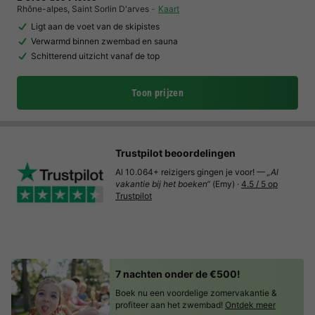
Rhône-alpes
,
Saint Sorlin D'arves
Kaart
Ligt aan de voet van de skipistes
Verwarmd binnen zwembad en sauna
Schitterend uitzicht vanaf de top
Toon prijzen
Trustpilot beoordelingen
Al 10.064+ reizigers gingen je voor! —
„Al
vakantie bij het boeken“
(Emy) ·
4.5 / 5 op
Trustpilot
7 nachten onder de €500!
Boek nu een voordelige zomervakantie &
profiteer aan het zwembad!
Ontdek meer