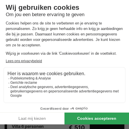
Best beoordeelde vakantieparken in
Provence-Alpes-Côte D'azur
.
Vind de selectie van vakantieparken in Provence-Alpes-
Côte D'azur met de beste reviews.
Camping Le Clos Des Oliviers
★★★★★
Provence-alpes-côte D'azur
,
Vidauban
9.0
Uitstekend
Villa 6 personen
€ 510