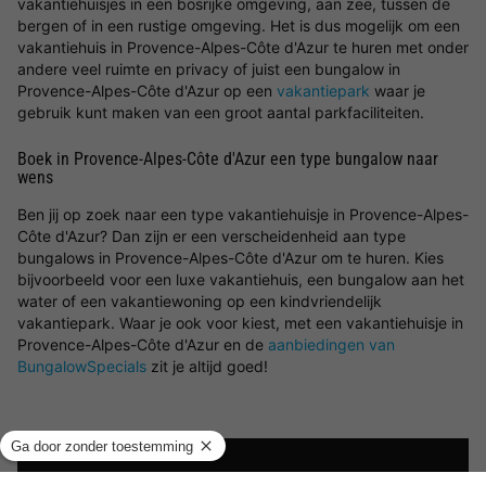
vakantiehuisjes in een bosrijke omgeving, aan zee, tussen de
bergen of in een rustige omgeving. Het is dus mogelijk om een
vakantiehuis in Provence-Alpes-Côte d'Azur te huren met onder
andere veel ruimte en privacy of juist een bungalow in
Provence-Alpes-Côte d'Azur op een
vakantiepark
waar je
gebruik kunt maken van een groot aantal parkfaciliteiten.
Boek in Provence-Alpes-Côte d'Azur een type bungalow naar
wens
Ben jij op zoek naar een type vakantiehuisje in Provence-Alpes-
Côte d'Azur? Dan zijn er een verscheidenheid aan type
bungalows in Provence-Alpes-Côte d'Azur om te huren. Kies
bijvoorbeeld voor een luxe vakantiehuis, een bungalow aan het
water of een vakantiewoning op een kindvriendelijk
vakantiepark. Waar je ook voor kiest, met een vakantiehuisje in
Provence-Alpes-Côte d'Azur en de
aanbiedingen van
BungalowSpecials
zit je altijd goed!