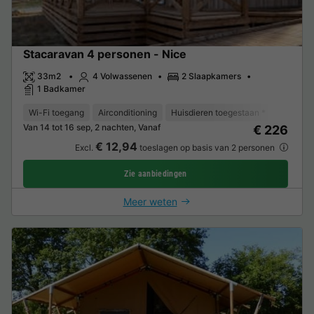
Stacaravan 4 personen - Nice
33m2
4 Volwassenen
2 Slaapkamers
1 Badkamer
Wi-Fi toegang
Airconditioning
Huisdieren toegestaan *
Ontvangs
Van 14 tot 16 sep, 2 nachten, Vanaf
€ 226
€ 12,94
Excl.
toeslagen op basis van 2 personen
Zie aanbiedingen
Meer weten