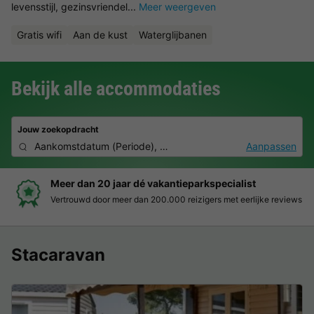
levensstijl, gezinsvriendel...
Meer weergeven
Gratis wifi
Aan de kust
Waterglijbanen
Bekijk alle accommodaties
Jouw zoekopdracht
Aankomstdatum
(
Periode
),
2 personen, 0 huisdier
Aanpassen
Boek eenvoudig en zonder stress
Duidelijke prijzen, moeiteloos boeken en veilige betaalomgeving
Stacaravan