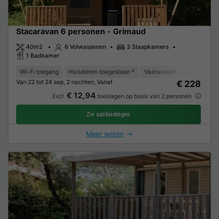
Stacaravan 6 personen - Grimaud
40m2
6 Volwassenen
3 Slaapkamers
1 Badkamer
Wi-Fi toegang
Huisdieren toegestaan *
Vaatwasser
Vriezer
K
Van 22 tot 24 sep, 2 nachten, Vanaf
€ 228
€ 12,94
Excl.
toeslagen op basis van 2 personen
Zie aanbiedingen
Meer weten