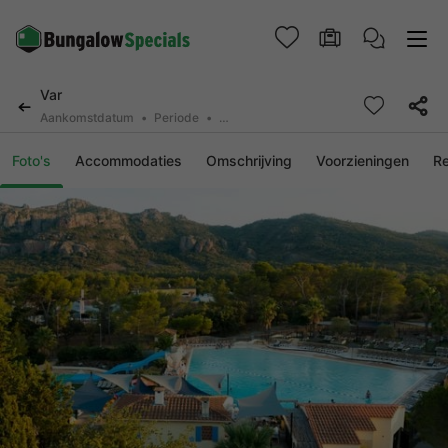
Var
Aankomstdatum
Periode
2 personen, 0 huisdier
Foto's
Accommodaties
Omschrijving
Voorzieningen
R