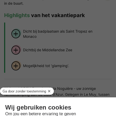
in de buurt.
Highlights
van het vakantiepark
Dicht bij badplaatsen als Saint Tropez en
Monaco
Dichtbij de Middellandse Zee
Mogelijkheid tot 'glamping'.
Welkom bij RCN Domaine de la Noguière - uw zonnige
familiecamping aan de Côte d'Azur
.
Gelegen in Le Muy, tussen
de geurige lavendelvelden van de Provence en de
glamoureuze badplaatsen van de Côte d'Azur, biedt dit
vakantiepark de perfecte combinatie van een mediterrane