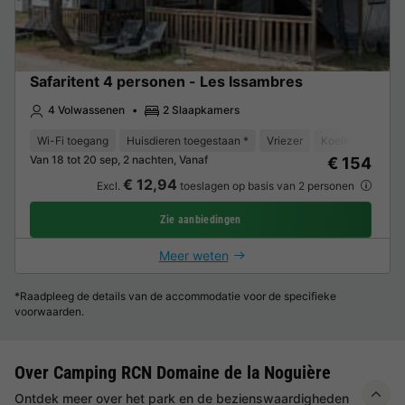
Safaritent 4 personen - Les Issambres
4 Volwassenen
2 Slaapkamers
Wi-Fi toegang
Huisdieren toegestaan *
Vriezer
Koelkast
Tui
Van 18 tot 20 sep, 2 nachten, Vanaf
€ 154
€ 12,94
Excl.
toeslagen op basis van 2 personen
Zie aanbiedingen
Meer weten
*Raadpleeg de details van de accommodatie voor de specifieke
voorwaarden.
Over Camping RCN Domaine de la Noguière
Ontdek meer over het park en de bezienswaardigheden