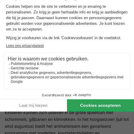
levensstijl, gezinsvriendelijke faciliteiten en een
verscheidenheid aan vrijetijdsactiviteiten. Ideaal voor iedereen
die wil genieten van zon, zee en het Franse leven.
Faciliteiten op RCN Domaine de la Noguière
De camping heeft twee verwarmde zwembaden met glijbanen,
die leuk zijn voor jong en oud. Voor sportieve activiteiten is er
een multifunctioneel sportveld, tafeltennistafels, jeu de
boulesbanen en een speeltuin. Een visvijver nodigt je uit om te
ontspannen en te gaan vissen. Andere voorzieningen zijn een
kleine supermarkt, een wasserette, gratis WiFi en oplaadpunten
voor elektrische auto's.
Voorzieningen voor kinderen bij RCN Domaine de la
Noguière
Kinderen kunnen zich uitleven in de grote speeltuin met
schommels, glijbanen en klimrekken. In het hoogseizoen (juli tot
eind augustus) biedt het animatieteam een gevarieerd
programma met spelletjes, knutselactiviteiten en