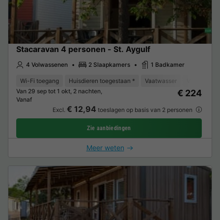
Stacaravan 4 personen - St. Aygulf
4 Volwassenen
2 Slaapkamers
1 Badkamer
Wi-Fi toegang
Huisdieren toegestaan *
Vaatwasser
Vriezer
K
Van 29 sep tot 1 okt, 2 nachten,
€ 224
Vanaf
€ 12,94
Excl.
toeslagen op basis van 2 personen
Zie aanbiedingen
Meer weten