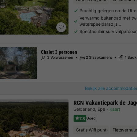
Prachtig gelegen op de Utr
Verwarmd buitenbad met twe
waterspeelparadijs…
Spectaculair survivalparcour
Chalet 3 personen
3 Volwassenen
2 Slaapkamers
1 Bad
Bekijk alle accommodaties
RCN Vakantiepark de Jag
Gelderland
,
Epe
Kaart
7.8
Goed
Gratis Wifi punt
Fietsverhuu