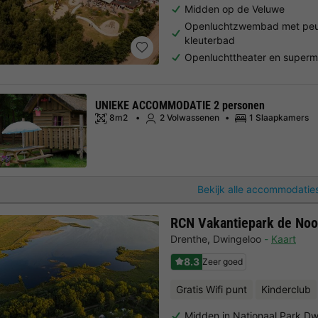
Midden op de Veluwe
Openluchtzwembad met peu
kleuterbad
Openluchttheater en superm
UNIEKE ACCOMMODATIE 2 personen
8m2
2 Volwassenen
1 Slaapkamers
Bekijk alle accommodaties
RCN Vakantiepark de Noo
Drenthe
,
Dwingeloo
Kaart
8.3
Zeer goed
Gratis Wifi punt
Kinderclub
Midden in Nationaal Park Dw