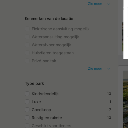
Zie meer
Kenmerken van de locatie
Elektrische aansluiting mogelijk
Wateraansluiting mogelijk
Waterafvoer mogelijk
Huisdieren toegestaan
Privé-sanitair
Zie meer
Type park
Kindvriendelijk
13
Luxe
1
Goedkoop
7
Rustig en ruimte
13
Geschikt voor tieners