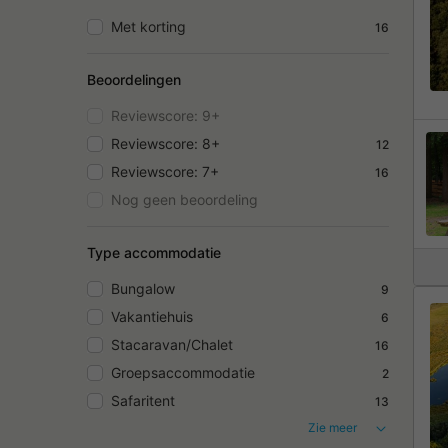
Met korting
16
Beoordelingen
Reviewscore: 9+
Reviewscore: 8+
12
Reviewscore: 7+
16
Nog geen beoordeling
Type accommodatie
Bungalow
9
Vakantiehuis
6
Stacaravan/Chalet
16
Groepsaccommodatie
2
Safaritent
13
Zie meer