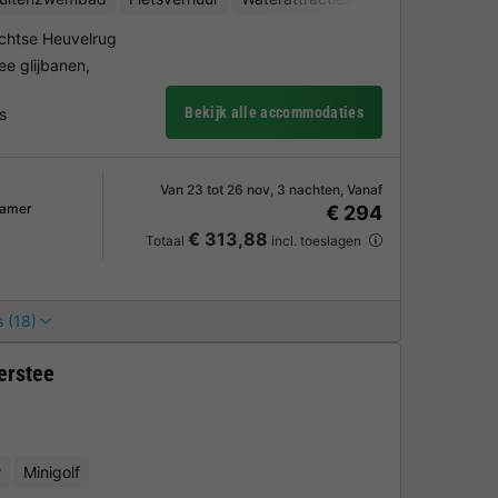
echtse Heuvelrug
e glijbanen,
Bekijk alle accommodaties
s
Van 23 tot 26 nov, 3 nachten, Vanaf
kamer
€ 294
€ 313,88
Totaal
incl. toeslagen
 (18)
erstee
r
Minigolf