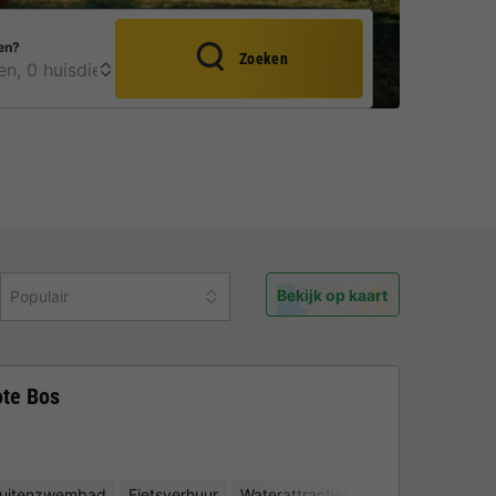
en?
Zoeken
Bekijk op kaart
Populair
ote Bos
uitenzwembad
Fietsverhuur
Waterattracties
Minigolf