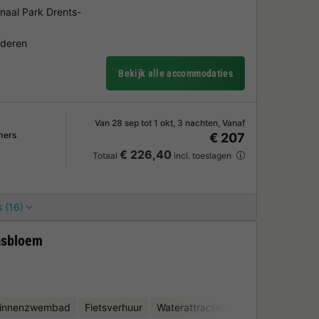
naal Park Drents-
nderen
Bekijk alle accommodaties
Van 28 sep tot 1 okt, 3 nachten, Vanaf
mers
€ 207
€ 226,40
Totaal
incl. toeslagen
 (16)
asbloem
binnenzwembad
Fietsverhuur
Waterattracties