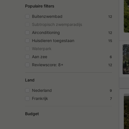
Populaire filters
Buitenzwembad
12
Subtropisch zwemparadijs
Airconditioning
12
Huisdieren toegestaan
15
Waterpark
Aan zee
6
Reviewscore: 8+
12
Land
Nederland
9
Frankrijk
7
Budget