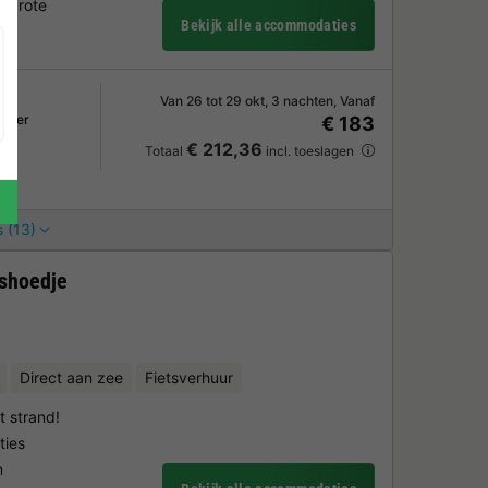
 grote
Bekijk alle accommodaties
Van 26 tot 29 okt, 3 nachten, Vanaf
amer
€ 183
€ 212,36
Totaal
incl. toeslagen
 (13)
shoedje
Direct aan zee
Fietsverhuur
t strand!
ties
n