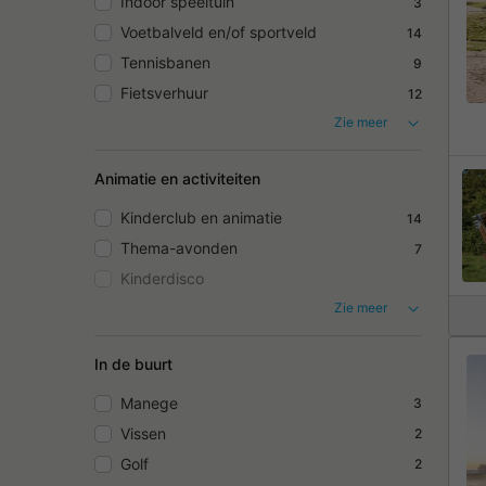
Indoor speeltuin
3
Voetbalveld en/of sportveld
14
Tennisbanen
9
Fietsverhuur
12
Zie meer
Animatie en activiteiten
Kinderclub en animatie
14
Thema-avonden
7
Kinderdisco
Zie meer
In de buurt
Manege
3
Vissen
2
Golf
2