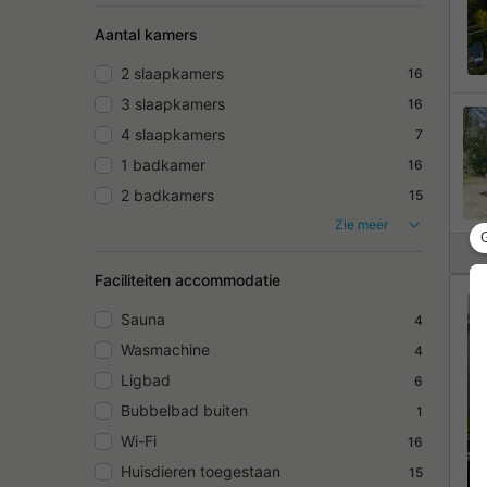
Aantal kamers
2 slaapkamers
16
3 slaapkamers
16
4 slaapkamers
7
1 badkamer
16
2 badkamers
15
Zie meer
Faciliteiten accommodatie
Sauna
4
Wasmachine
4
Ligbad
6
Bubbelbad buiten
1
Wi-Fi
16
Huisdieren toegestaan
15