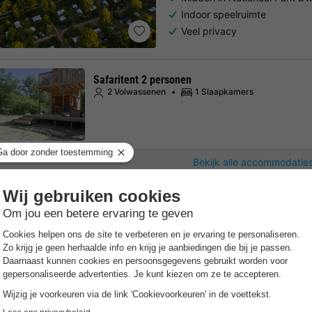
Indoor speelruimte
Veel privacy
Safaritent 2 personen
2 Volwassenen
1 Slaapkamers
Bekijk alle accommodaties
RCN Vakantiepark Zeewo
Flevoland
,
Zeewolde
Kaart
8.3
Zeer goed
Gratis Wifi punt
Verwarmd 
Watersportparadijs aan het 
Directe ligging aan het mee