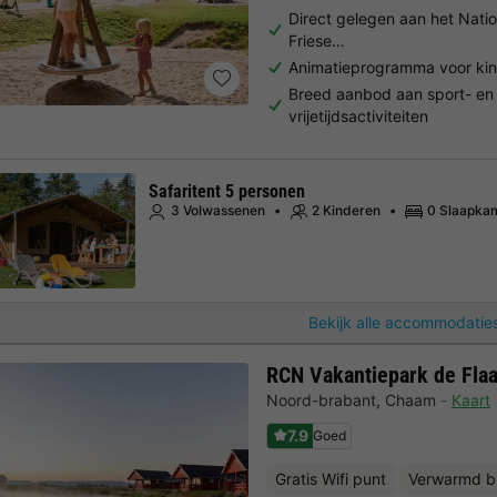
Direct gelegen aan het Natio
Friese…
Animatieprogramma voor ki
Breed aanbod aan sport- en
vrijetijdsactiviteiten
Safaritent 5 personen
3 Volwassenen
2 Kinderen
0 Slaapka
Bekijk alle accommodaties
RCN Vakantiepark de Fla
Noord-brabant
,
Chaam
Kaart
7.9
Goed
Gratis Wifi punt
Verwarmd 