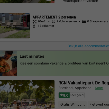
watersportactiviteiten
APPARTEMENT 2 personen
20m2
2 Volwassenen
0 Slaapkamers
1 Badkamer
Bekijk alle accommodaties
Last minutes
Kies een spontane vakantie & profiteer van kortingen!
O
RCN Vakantiepark De Ro
Friesland
,
Appelscha
Kaart
8.0
Zeer goed
Gratis Wifi punt
Fietsverhuu