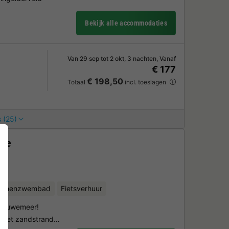
Bekijk alle accommodaties
Van 29 sep tot 2 okt, 3 nachten, Vanaf
€ 177
€ 198,50
Totaal
incl. toeslagen
 (25)
lde
binnenzwembad
Fietsverhuur
Veluwemeer!
r met zandstrand…