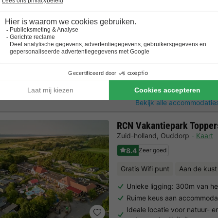
Verwarmd binnenzwembad &
speeltuin…
APPARTEMENT 2 personen
2 Volwassenen
1 Slaapkamers
1 Badk
Bekijk alle accommodaties
RCN Vakantiepark Topper
Zuid-holland
,
Ouddorp
Kaart
8.4
Zeer goed
Gratis Wifi punt
Aan de kust
Unieke ligging: 300m van he
Ruime keus aan accommoda
Ideale locatie voor natuur- e