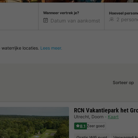
Wanneer vertrek je?
Hoeveel person
 waterrijke locaties.
Lees meer.
Sorteer op
RCN Vakantiepark het Gr
Utrecht
,
Doorn
Kaart
8.1
Zeer goed
Gratis Wifi punt
Verwarmd b