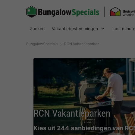
Zoeken
Vakantiebestemmingen
Last minut
BungalowSpecials
RCN Vakantieparken
RCN Vakantieparken
Kies uit 244 aanbiedingen van RC