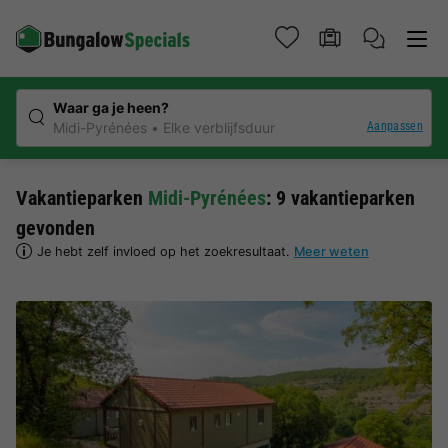
Waar ga je heen?
Aanpassen
Midi-Pyrénées
Elke verblijfsduur
Vakantieparken
Midi-Pyrénées
: 9 vakantieparken
gevonden
Je hebt zelf invloed op het zoekresultaat.
Meer weten