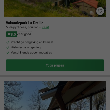
Vakantiepark La Draille
Midi-pyrénées
,
Souillac
Kaart
8.5
Zeer goed
Prachtige omgeving en klimaat
Historische omgeving
Verschillende accommodaties
Toon prijzen