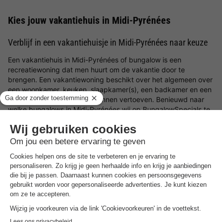
Kies jouw vakantiehuis in Midi-Pyrénées
Verblijf in een vakantiehuisje in Midi-Pyrénées naar keuze
Een vakantiehuis in Midi-Pyrénées of bungalow is een
recreatiewoning dat men huurt om de vakantie door te
brengen. Een vakantiewoning beschikt over het algemeen over
een woonkamer, keuken, slaapkamer(s), een badkamer en een
tuin of terras om buiten te kunnen vertoeven. Benieuwd naar
welke bungalows in Midi-Pyrénées wij op BungalowSpecials te
bieden hebben? Op deze pagina vind je een een divers en
veelzijdig aanbod aan vakantiehuizen in Midi-Pyrénées. Ideaal
voor wanneer je een
goedkoop weekendje weg
,
midweek weg
of een
weekje weg in Nederland
of het buitenland wilt met je
geliefdes.
Welk soort bungalows in Midi-Pyrénées zijn er
beschikbaar?
Op deze pagina filter je met gemak op de verschillende
mogelijke voorzieningen en/of faciliteiten om een vakantiehuisje