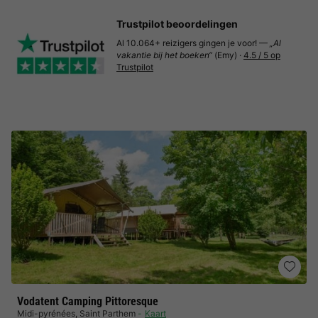
Trustpilot beoordelingen
Al 10.064+ reizigers gingen je voor! —
„Al
vakantie bij het boeken“
(Emy) ·
4.5 / 5 op
Trustpilot
Vodatent Camping Pittoresque
Midi-pyrénées
,
Saint Parthem
Kaart