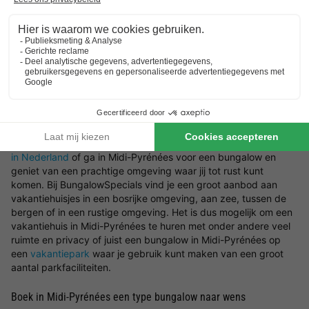
in Midi-Pyrénées te vinden die aansluit op jouw wensen. Ben je
er nog niet zeker van waar je precies naar op zoek bent? Wij
helpen je graag in Midi-Pyrénées een bungalow te boeken. Wil
jij er op het laatste moment even tussenuit? Kies dan voor een
last minute vakantiehuisje
.
Zoek jouw ideale locatie in Midi-Pyrénées voor het vakantiehuis
Wat voor type bungalow in Midi-Pyrénées wil jij boeken en in
welke omgeving wil jij zitten? Laat je inspireren door de mooiste
locaties en vakantiehuizen in Midi-Pyrénées. Kies een
vakantie
in Nederland
of ga in Midi-Pyrénées voor een bungalow en
geniet van een prachtige omgeving waar jij tot rust kunt
komen. Bij BungalowSpecials vind je een groot aanbod aan
vakantiehuisjes in een bosrijke omgeving, aan zee, tussen de
bergen of in een rustige omgeving. Het is dus mogelijk om een
vakantiehuis in Midi-Pyrénées te huren met onder andere veel
ruimte en privacy of juist een bungalow in Midi-Pyrénées op
een
vakantiepark
waar je gebruik kunt maken van een groot
aantal parkfaciliteiten.
Boek in Midi-Pyrénées een type bungalow naar wens