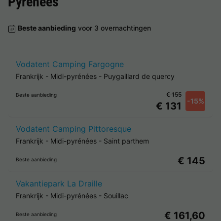
Pyrénées
Beste aanbieding
voor 3 overnachtingen
Vodatent Camping Fargogne
Frankrijk
-
Midi-pyrénées
-
Puygaillard de quercy
€ 155
Beste aanbieding
-15%
€ 131
Vodatent Camping Pittoresque
Frankrijk
-
Midi-pyrénées
-
Saint parthem
€ 145
Beste aanbieding
Vakantiepark La Draille
Frankrijk
-
Midi-pyrénées
-
Souillac
€ 161,60
Beste aanbieding