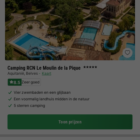
Camping RCN Le Moulin de la Pique
★★★★★
Aquitanië
,
Belves
Kaart
8.5
Zeer goed
Vier zwembaden en een glijbaan
Een voormalig landhuis midden in de natuur
5 sterren camping
Toon prijzen