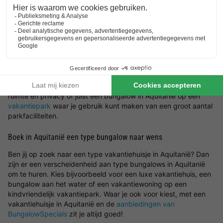
Wat voor type bungalow in Aquitanië wil jij boeken en in welke
omgeving wil jij zitten? Laat je inspireren door de mooiste
locaties en vakantiehuizen in Aquitanië. Kies een
vakantie in
Nederland
of ga in Aquitanië voor een bungalow en geniet van
een prachtige omgeving waar jij tot rust kunt komen. Bij
BungalowSpecials vind je een groot aanbod aan
vakantiehuisjes in een bosrijke omgeving, aan zee, tussen de
bergen of in een rustige omgeving. Het is dus mogelijk om een
vakantiehuis in Aquitanië te huren met onder andere veel
ruimte en privacy of juist een bungalow in Aquitanië op een
vakantiepark
waar je gebruik kunt maken van een groot aantal
parkfaciliteiten.
Boek in Aquitanië een type bungalow naar wens
Ben jij op zoek naar een type vakantiehuisje in Aquitanië? Dan
zijn er een verscheidenheid aan type bungalows in Aquitanië
om te huren. Kies bijvoorbeeld voor een luxe vakantiehuis, een
bungalow aan het water of een vakantiewoning op een
kindvriendelijk vakantiepark. Waar je ook voor kiest, met een
vakantiehuisje in Aquitanië en de
aanbiedingen van
BungalowSpecials
zit je altijd goed!