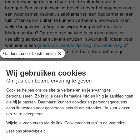
recreatiewoning dat men huurt om de vakantie door te
brengen. Een vakantiewoning beschikt over het algemeen over
een woonkamer, keuken, slaapkamer(s), een badkamer en een
tuin of terras om buiten te kunnen vertoeven. Benieuwd naar
welke bungalows in Aquitanië wij op BungalowSpecials te
bieden hebben? Op deze pagina vind je een een divers en
veelzijdig aanbod aan vakantiehuizen in Aquitanië. Ideaal voor
wanneer je een
goedkoop weekendje weg
,
midweek weg
of
een
weekje weg in Nederland
of het buitenland wilt met je
geliefdes.
Welk soort bungalows in Aquitanië zijn er beschikbaar?
Op deze pagina filter je met gemak op de verschillende
mogelijke voorzieningen en/of faciliteiten om een vakantiehuisje
in Aquitanië te vinden die aansluit op jouw wensen. Ben je er
nog niet zeker van waar je precies naar op zoek bent? Wij
helpen je graag in Aquitanië een bungalow te boeken. Wil jij er
op het laatste moment even tussenuit? Kies dan voor een
last
minute vakantiehuisje
.
Zoek jouw ideale locatie in Aquitanië voor het vakantiehuis