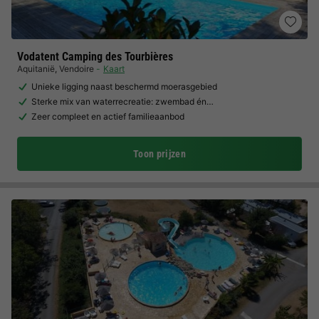
Vodatent Camping des Tourbières
Aquitanië
,
Vendoire
Kaart
Unieke ligging naast beschermd moerasgebied
Sterke mix van waterrecreatie: zwembad én…
Zeer compleet en actief familieaanbod
Toon prijzen