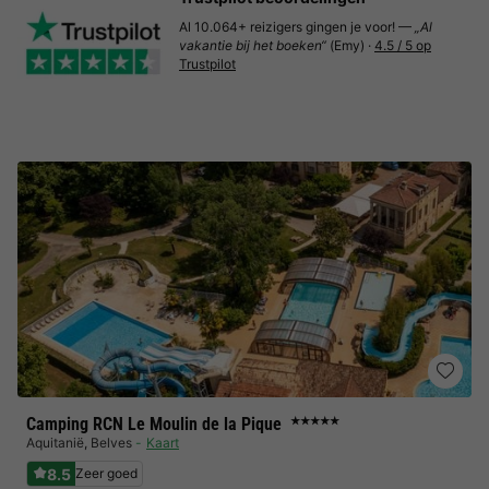
Al 10.064+ reizigers gingen je voor! —
„Al
vakantie bij het boeken“
(Emy) ·
4.5 / 5 op
Trustpilot
Camping RCN Le Moulin de la Pique
★★★★★
Aquitanië
,
Belves
Kaart
8.5
Zeer goed