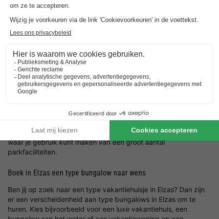
vakantiehuisje
.
Zoek jouw ideale locatie in Elzas voor het vakantiehuis
Wat voor type bungalow in Elzas wil jij boeken en in welke
omgeving wil jij zitten? Laat je inspireren door de mooiste
locaties en vakantiehuizen in Elzas. Kies een
vakantie in
Nederland
of ga in Elzas voor een bungalow en geniet van een
prachtige omgeving waar jij tot rust kunt komen. Bij
BungalowSpecials vind je een groot aanbod aan
vakantiehuisjes in een bosrijke omgeving, aan zee, tussen de
bergen of in een rustige omgeving. Het is dus mogelijk om een
vakantiehuis in Elzas te huren met onder andere veel ruimte en
privacy of juist een bungalow in Elzas op een
vakantiepark
waar je gebruik kunt maken van een groot aantal
parkfaciliteiten.
Boek in Elzas een type bungalow naar wens
Ben jij op zoek naar een type vakantiehuisje in Elzas? Dan zijn
er een verscheidenheid aan type bungalows in Elzas om te
huren. Kies bijvoorbeeld voor een luxe vakantiehuis, een
bungalow aan het water of een vakantiewoning op een