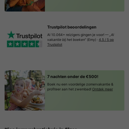
Trustpilot beoordelingen
Al 10.064+ reizigers gingen je voor! —
„Al
vakantie bij het boeken“
(Emy) ·
4.5 / 5 op
Trustpilot
7 nachten onder de €500!
Boek nu een voordelige zomervakantie &
profiteer aan het zwembad!
Ontdek meer