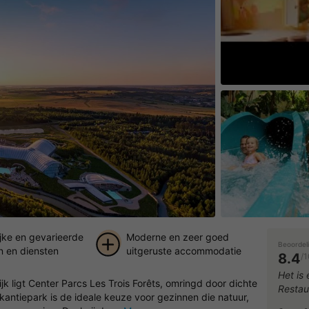
Speel de vid
ijke en gevarieerde
Moderne en zeer goed
Beoordel
en en diensten
uitgeruste accommodatie
8.4
/1
+ 49
Het is
jk ligt Center Parcs Les Trois Forêts, omringd door dichte
Restau
foto's
ntiepark is de ideale keuze voor gezinnen die natuur,