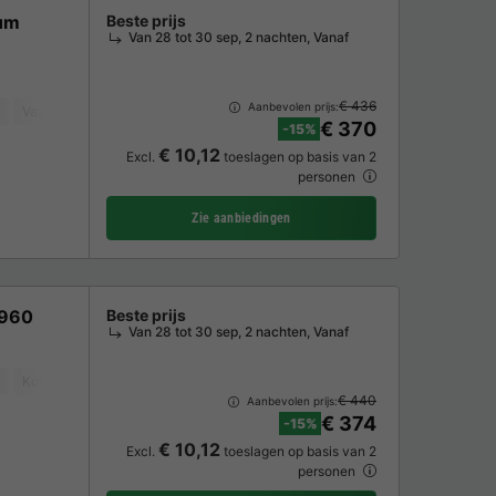
ium
Beste prijs
Van 28 tot 30 sep, 2 nachten, Vanaf
€ 436
Aanbevolen prijs:
Vaatwasser
Koelkast
Tuinmeubelen
Magnetron
Oven
TV
€ 370
-15%
€ 10,12
Excl.
toeslagen op basis van 2
personen
Zie aanbiedingen
F960
Beste prijs
Van 28 tot 30 sep, 2 nachten, Vanaf
Koffiezetapparaat
Vaatwasser
Koelkast
Tuinmeubelen
Magnetr
€ 440
Aanbevolen prijs:
€ 374
-15%
€ 10,12
Excl.
toeslagen op basis van 2
personen