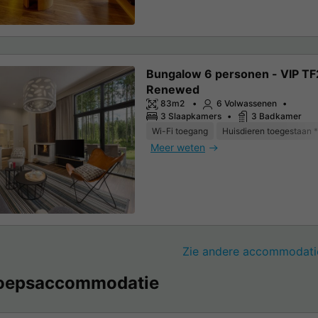
Bungalow 6 personen - VIP T
Renewed
83m2
6 Volwassenen
3 Slaapkamers
3 Badkamer
Wi-Fi toegang
Huisdieren toegestaan *
Meer weten
Zie andere accommodati
oepsaccommodatie