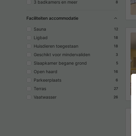
3 badkamers en meer
8
Faciliteiten accommodatie
Sauna
12
Ligbad
18
Huisdieren toegestaan
18
Geschikt voor mindervaliden
3
Slaapkamer begane grond
5
Open haard
16
Parkeerplaats
6
Terras
27
Vaatwasser
26