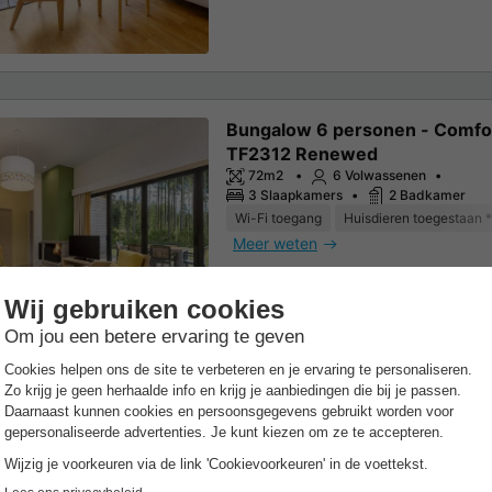
Bungalow 6 personen - Comfo
TF2312 Renewed
72m2
6 Volwassenen
3 Slaapkamers
2 Badkamer
Wi-Fi toegang
Huisdieren toegestaan *
Meer weten
Bungalow 6 personen - Prem
TF2322 Renewed
72m2
6 Volwassenen
3 Slaapkamers
2 Badkamer