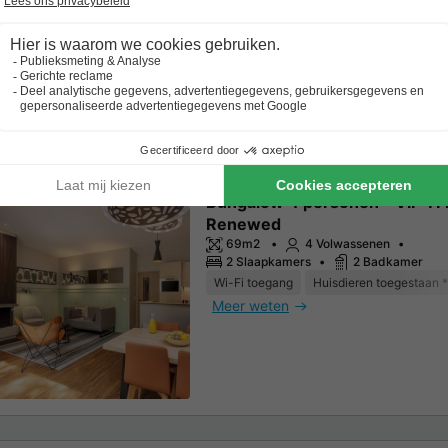
Wi-Fi toegang
Huisdieren toegestaan *
Meer weten
Bungalow 4 personen - VIP T
Renewed
69m2
4 Volwassenen
2 Slaapkamers
2 Badkamer
Wi-Fi toegang
Huisdieren toegestaan *
Meer weten