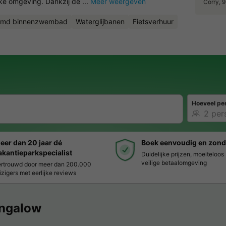
ke omgeving. Dankzij de ...
Meer weergeven
Corry, 
rmd binnenzwembad
Waterglijbanen
Fietsverhuur
Hoeveel pe
eer dan 20 jaar dé
Boek eenvoudig en zond
akantieparkspecialist
Duidelijke prijzen, moeiteloo
veilige betaalomgeving
rtrouwd door meer dan 200.000
izigers met eerlijke reviews
ngalow