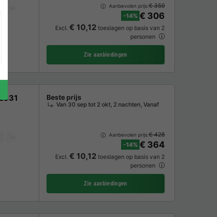
€ 359
Aanbevolen prijs:
Vaatwasser
Koelkast
Tuinmeubelen
Magnetron
Oven
TV
€ 306
-14%
€ 10,12
Excl.
toeslagen op basis van 2
personen
Zie aanbiedingen
F2331
Beste prijs
Van 30 sep tot 2 okt, 2 nachten, Vanaf
€ 428
Aanbevolen prijs:
Vaatwasser
Koelkast
Tuinmeubelen
Magnetron
Oven
TV
€ 364
-14%
€ 10,12
Excl.
toeslagen op basis van 2
personen
Zie aanbiedingen