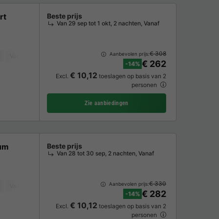
rt
Beste prijs
Van 29 sep tot 1 okt, 2 nachten, Vanaf
€ 308
Aanbevolen prijs:
Vaatwasser
Koelkast
Tuinmeubelen
Magnetron
Oven
TV
€ 262
-14%
€ 10,12
Excl.
toeslagen op basis van 2
personen
Zie aanbiedingen
ium
Beste prijs
Van 28 tot 30 sep, 2 nachten, Vanaf
€ 330
Aanbevolen prijs:
Vaatwasser
Koelkast
Tuinmeubelen
Magnetron
Oven
TV
€ 282
-14%
€ 10,12
Excl.
toeslagen op basis van 2
personen