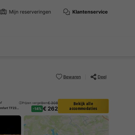
Mijn reserveringen
Klantenservice
Bewaren
Deel
af
€ 308
Prijzen vergelijken
Bekijk alle
€ 262
Bungalow 4 personen - Comfort TF2311 Renewed
accommodaties
-14%