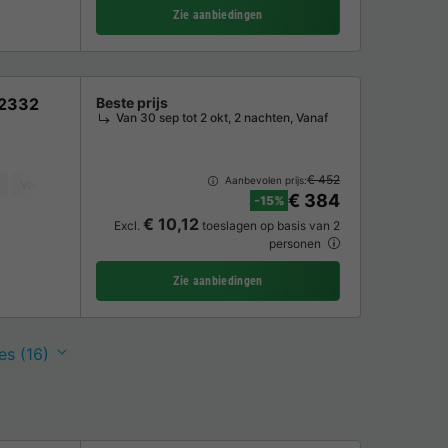
Zie aanbiedingen
F2332
Beste prijs
Van 30 sep tot 2 okt, 2 nachten, Vanaf
€ 452
Aanbevolen prijs:
Vaatwasser
Tuinmeubelen
Magnetron
Oven
TV
€ 384
-15%
€ 10,12
Excl.
toeslagen op basis van 2
personen
Zie aanbiedingen
es (16)