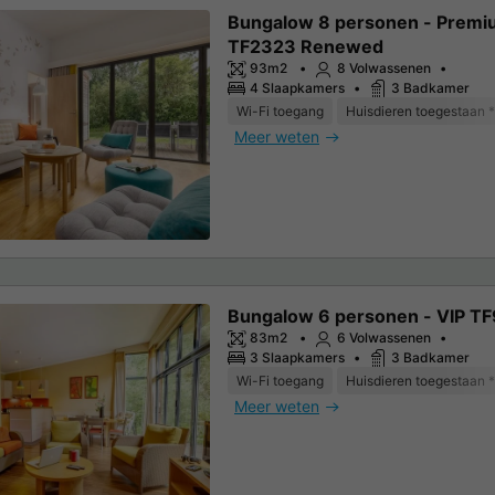
Bungalow 8 personen - Prem
TF2323 Renewed
93m2
8 Volwassenen
4 Slaapkamers
3 Badkamer
Wi-Fi toegang
Huisdieren toegestaan *
Meer weten
Bungalow 6 personen - VIP T
83m2
6 Volwassenen
3 Slaapkamers
3 Badkamer
Wi-Fi toegang
Huisdieren toegestaan *
Meer weten