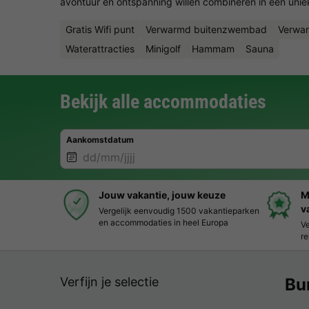
avontuur en ontspanning willen combineren in een unie
Gratis Wifi punt
Verwarmd buitenzwembad
Verwa
Waterattracties
Minigolf
Hammam
Sauna
Bekijk alle accommodaties
Aankomstdatum
Jouw vakantie, jouw keuze
M
v
Vergelijk eenvoudig 1500 vakantieparken
en accommodaties in heel Europa
Ve
re
Verfijn je selectie
Bu