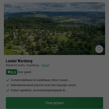
Landal Warsberg
Rijnland-palts
,
Saarburg
Kaart
8.0
Zeer goed
Zomerrodelbaan & kabelbaan direct naast…
Adembenemend uitzicht over het Saardal vanaf…
Indoor speelhal, avonturenspeelplaats &…
Toon prijzen