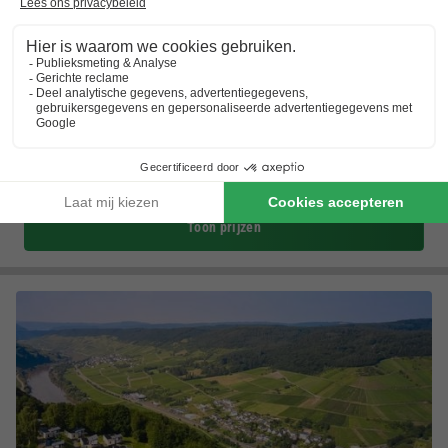
Ferienpark Grafschaft Bentheim
Nedersaksen
,
Uelsen
Kaart
6.8
Voldoende
In de buurt van Slagharen
Speelplaats voor kinderen
In bosrijke omgeving
Toon prijzen