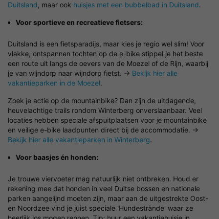
Duitsland
, maar ook
huisjes met een bubbelbad in Duitsland
.
Voor sportieve en recreatieve fietsers:
Duitsland is een fietsparadijs, maar kies je regio wel slim! Voor
vlakke, ontspannen tochten op de e-bike stippel je het beste
een route uit langs de oevers van de Moezel of de Rijn, waarbij
je van wijndorp naar wijndorp fietst. →
Bekijk hier alle
vakantieparken in de Moezel
.
Zoek je actie op de mountainbike? Dan zijn de uitdagende,
heuvelachtige trails rondom Winterberg onverslaanbaar. Veel
locaties hebben speciale afspuitplaatsen voor je mountainbike
en veilige e-bike laadpunten direct bij de accommodatie. →
Bekijk hier alle vakantieparken in Winterberg
.
Voor baasjes én honden:
Je trouwe viervoeter mag natuurlijk niet ontbreken. Houd er
rekening mee dat honden in veel Duitse bossen en nationale
parken aangelijnd moeten zijn, maar aan de uitgestrekte Oost-
en Noordzee vind je juist speciale 'Hundestrände' waar ze
heerlijk los mogen rennen. Tip: huur een vakantiehuisje in