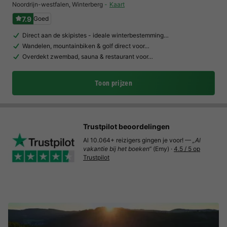
Noordrijn-westfalen
,
Winterberg
Kaart
7.9
Goed
Direct aan de skipistes - ideale winterbestemming…
Wandelen, mountainbiken & golf direct voor…
Overdekt zwembad, sauna & restaurant voor…
Toon prijzen
Trustpilot beoordelingen
Al 10.064+ reizigers gingen je voor! —
„Al
vakantie bij het boeken“
(Emy) ·
4.5 / 5 op
Trustpilot