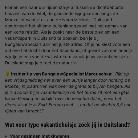
Binnen een paar uur rijden sta je al tussen de dichtbeboste
heuvels van de Eifel, de glooiende wijngaarden langs de
Moezel of waai je uit aan de Noordzeekust. Duitsland
combineert het ultieme buitenlandgevoel met het gemak van
een korte reistijd. Als je zoekt naar de beste plek om een
vakantiepark in Duitsland te boeken, ben je bij
BungalowSpecials aan het juiste adres. Of je nu kiest voor een
actieve fietstocht door het Sauerland, of geniet van een heerlijk
wijntje in een van de wijnstreken: vanuit jouw vakantiehuisje in
Duitsland stap je direct de natuur in.
💡 Insider tip van BungalowSpecialist Marouschka:
"Rijd op
een vrijdagmiddag net even een uurtje langer door richting de
Moezel, in plaats van vlak over de grens te blijven hangen. Als
je 's avonds bij je vakantiehuisje op het terras zit met een glas
lokale Riesling en uitkijkt over de verlichte dalen, voelt het
direct alsof je in Zuid-Europa bent — en dat op slechts 3,5 uur
rijden van Utrecht."
Wat voor type vakantiehuisje zoek jij in Duitsland?
Voor gezinnen met kinderen: