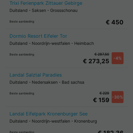
Trixi Ferienpark Zittauer Gebirge
Duitsland
-
Saksen
-
Grossschonau
€ 450
Beste aanbieding
Dormio Resort Eifeler Tor
Duitsland
-
Noordrijn-westfalen
-
Heimbach
€ 287,50
Beste aanbieding
-4%
€ 273,25
Landal Salztal Paradies
Duitsland
-
Nedersaksen
-
Bad sachsa
€ 229
Beste aanbieding
-30%
€ 159
Landal Eifelpark Kronenburger See
Duitsland
-
Noordrijn-westfalen
-
Kronenburg
Beste aanbieding