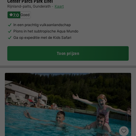
Center Parcs Park Eifel
Rijnland-palts
,
Gunderath
Kaart
7.0
Goed
In een prachtig vulkaanlandschap
Plons in het subtropische Aqua Mundo
Ga op expeditie met de Kids Safari
Toon prijzen