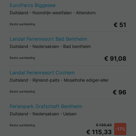
EuroParcs Biggesee
Duitsland
-
Noordrijn-westfalen
-
Attendorn
€ 51
Beste aanbieding
Landal Ferienresort Bad Bentheim
Duitsland
-
Nedersaksen
-
Bad bentheim
€ 91,08
Beste aanbieding
Landal Ferienresort Cochem
Duitsland
-
Rijnland-palts
-
Moselhohe ediger-eller
€ 96
Beste aanbieding
Ferienpark Grafschaft Bentheim
Duitsland
-
Nedersaksen
-
Uelsen
€ 139,43
Beste aanbieding
-17%
€ 115,33