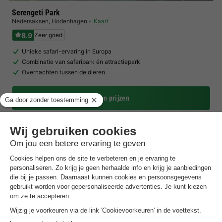
Serengeti Park
Nedersaksen
,
Hodenhagen
Kaart
8.9
Zeer goed
Unieke safari-ervaring in Europa
Combinatie van safaripark én attractiepark
Overnachten tussen de dieren
Toon prijzen