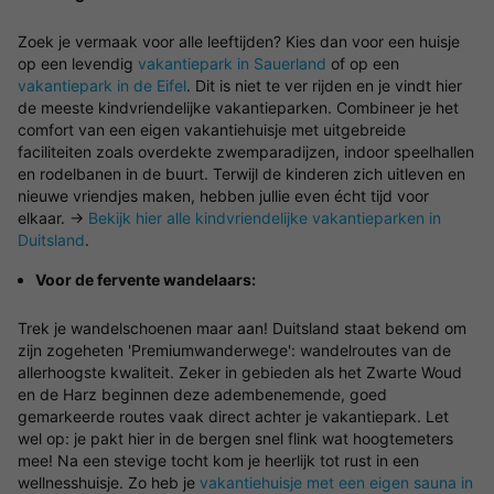
Zoek je vermaak voor alle leeftijden? Kies dan voor een huisje
op een levendig
vakantiepark in Sauerland
of op een
vakantiepark in de Eifel
. Dit is niet te ver rijden en je vindt hier
de meeste kindvriendelijke vakantieparken. Combineer je het
comfort van een eigen vakantiehuisje met uitgebreide
faciliteiten zoals overdekte zwemparadijzen, indoor speelhallen
en rodelbanen in de buurt. Terwijl de kinderen zich uitleven en
nieuwe vriendjes maken, hebben jullie even écht tijd voor
elkaar. →
Bekijk hier alle kindvriendelijke vakantieparken in
Duitsland
.
Voor de fervente wandelaars:
Trek je wandelschoenen maar aan! Duitsland staat bekend om
zijn zogeheten 'Premiumwanderwege': wandelroutes van de
allerhoogste kwaliteit. Zeker in gebieden als het Zwarte Woud
en de Harz beginnen deze adembenemende, goed
gemarkeerde routes vaak direct achter je vakantiepark. Let
wel op: je pakt hier in de bergen snel flink wat hoogtemeters
mee! Na een stevige tocht kom je heerlijk tot rust in een
wellnesshuisje. Zo heb je
vakantiehuisje met een eigen sauna in