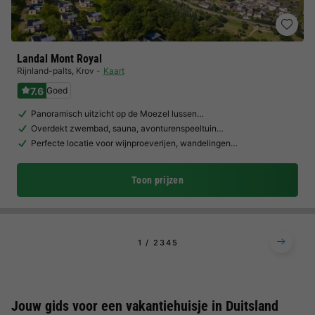
Landal Mont Royal
Rijnland-palts
,
Krov
Kaart
7.6
Goed
Panoramisch uitzicht op de Moezel lussen…
Overdekt zwembad, sauna, avonturenspeeltuin…
Perfecte locatie voor wijnproeverijen, wandelingen…
Toon prijzen
1
2
3
4
5
Jouw gids voor een vakantiehuisje in Duitsland