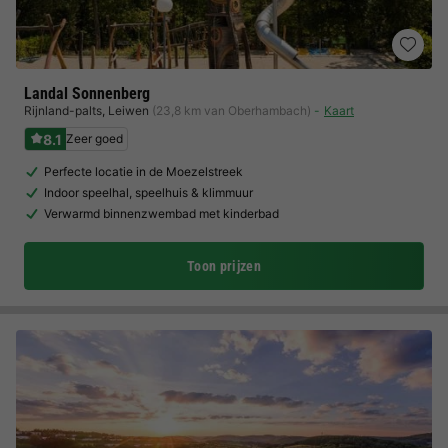
Landal Sonnenberg
Rijnland-palts
,
Leiwen
(23,8 km van Oberhambach)
Kaart
8.1
Zeer goed
Perfecte locatie in de Moezelstreek
Indoor speelhal, speelhuis & klimmuur
Verwarmd binnenzwembad met kinderbad
Toon prijzen