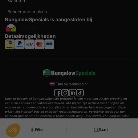
Klachten
Beheer van cookies
BungalowSpecials is aangesloten bij
Betaalmogelijkheden
Taal veranderen
Door te boeken bij BungalowSpecials profiteer je van meer dan 20 jaar ervaring en
een ruim aanbod aan vakantieverblijven. Alle prijzen zijn actuele vanaf prijzen en
worden per accommodatie o.b.v. plaats- en beschikbaarheid weergegeven. Deze
prijzen zijn inclusief btw en exclusief reserveringskosten, verplichte toeslagen per
persoon (per nacht) en eventuele toeristenbelasting. Door middel van cookies willen
wij je zo goed mogelijk van dienst zijn.
© 2002 - 2025 AddGuests B.V. Alle rechten voorbehouden.
Filter
Kaart