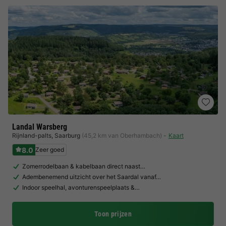
Landal Warsberg
Rijnland-palts
,
Saarburg
(45,2 km van Oberhambach)
Kaart
8.0
Zeer goed
Zomerrodelbaan & kabelbaan direct naast…
Adembenemend uitzicht over het Saardal vanaf…
Indoor speelhal, avonturenspeelplaats &…
Toon prijzen