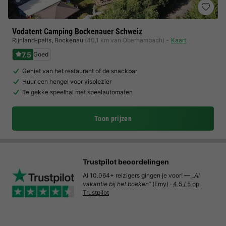
Vodatent Camping Bockenauer Schweiz
Rijnland-palts
,
Bockenau
(40,1 km van Oberhambach)
Kaart
7.5
Goed
Geniet van het restaurant of de snackbar
Huur een hengel voor visplezier
Te gekke speelhal met speelautomaten
Toon prijzen
Trustpilot beoordelingen
Al 10.064+ reizigers gingen je voor! —
„Al
vakantie bij het boeken“
(Emy) ·
4.5 / 5 op
Trustpilot