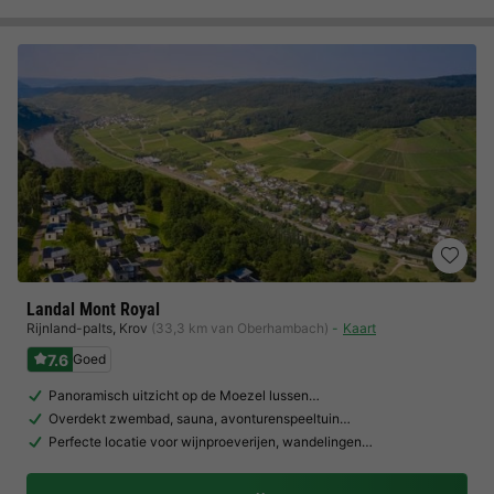
Landal Mont Royal
Rijnland-palts
,
Krov
(33,3 km van Oberhambach)
Kaart
7.6
Goed
Panoramisch uitzicht op de Moezel lussen…
Overdekt zwembad, sauna, avonturenspeeltuin…
Perfecte locatie voor wijnproeverijen, wandelingen…