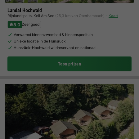
Landal Hochwald
Rijnland-palts
,
Kell Am See
(25,3 km van Oberhambach)
Kaart
8.0
Zeer goed
Verwarmd binnenzwembad & binnenspeeltuin
Unieke locatie in de Hunsrück
Hunsrück-Hochwald wildreservaat en nationaal…
Toon prijzen