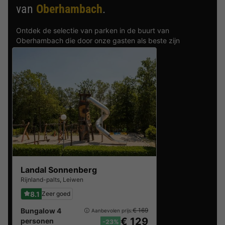
van
Oberhambach
.
Ontdek de selectie van parken in de buurt van
Oberhambach die door onze gasten als beste zijn
beoordeeld
Landal Sonnenberg
Rijnland-palts
,
Leiwen
8.1
Zeer goed
Bungalow 4
€ 169
Aanbevolen prijs:
€ 129
personen
-23%