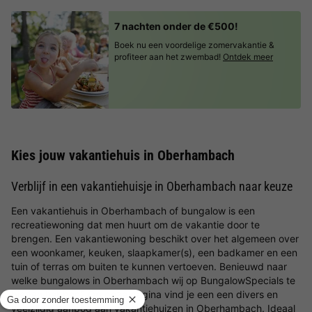
7 nachten onder de €500!
Boek nu een voordelige zomervakantie &
profiteer aan het zwembad!
Ontdek meer
Kies jouw vakantiehuis in Oberhambach
Verblijf in een vakantiehuisje in Oberhambach naar keuze
Een vakantiehuis in Oberhambach of bungalow is een
recreatiewoning dat men huurt om de vakantie door te
brengen. Een vakantiewoning beschikt over het algemeen over
een woonkamer, keuken, slaapkamer(s), een badkamer en een
tuin of terras om buiten te kunnen vertoeven. Benieuwd naar
welke bungalows in Oberhambach wij op BungalowSpecials te
bieden hebben? Op deze pagina vind je een een divers en
veelzijdig aanbod aan vakantiehuizen in Oberhambach. Ideaal