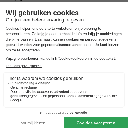
voor wanneer je een
goedkoop weekendje weg
,
midweek weg
of een
weekje weg in Nederland
of het buitenland wilt met je
geliefdes.
Welk soort bungalows in Oberhambach zijn er
beschikbaar?
Op deze pagina filter je met gemak op de verschillende
mogelijke voorzieningen en/of faciliteiten om een vakantiehuisje
in Oberhambach te vinden die aansluit op jouw wensen. Ben je
er nog niet zeker van waar je precies naar op zoek bent? Wij
helpen je graag in Oberhambach een bungalow te boeken. Wil
jij er op het laatste moment even tussenuit? Kies dan voor een
last minute vakantiehuisje
.
Zoek jouw ideale locatie in Oberhambach voor het vakantiehuis
Wat voor type bungalow in Oberhambach wil jij boeken en in
welke omgeving wil jij zitten? Laat je inspireren door de mooiste
locaties en vakantiehuizen in Oberhambach. Kies een
vakantie
in Nederland
of ga in Oberhambach voor een bungalow en
geniet van een prachtige omgeving waar jij tot rust kunt