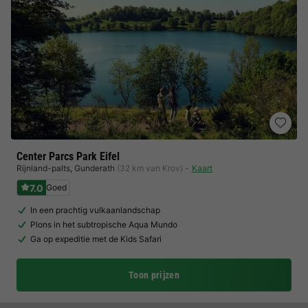
Center Parcs Park Eifel
Rijnland-palts
,
Gunderath
(32 km van Krov)
Kaart
7.0
Goed
In een prachtig vulkaanlandschap
Plons in het subtropische Aqua Mundo
Ga op expeditie met de Kids Safari
Toon prijzen