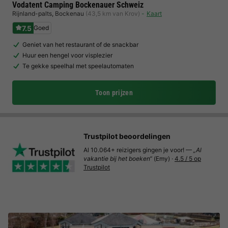
Vodatent Camping Bockenauer Schweiz
Rijnland-palts
,
Bockenau
(43,5 km van Krov)
Kaart
7.5
Goed
Geniet van het restaurant of de snackbar
Huur een hengel voor visplezier
Te gekke speelhal met speelautomaten
Toon prijzen
Trustpilot beoordelingen
Al 10.064+ reizigers gingen je voor! —
„Al
vakantie bij het boeken“
(Emy) ·
4.5 / 5 op
Trustpilot