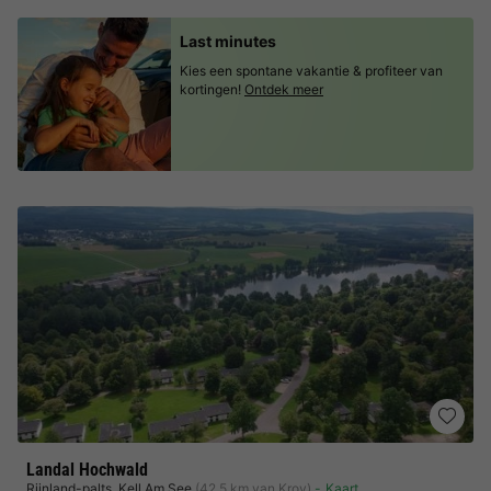
Last minutes
Kies een spontane vakantie & profiteer van
kortingen!
Ontdek meer
Landal Hochwald
Rijnland-palts
,
Kell Am See
(42,5 km van Krov)
Kaart