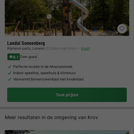
Landal Sonnenberg
Rijnland-palts
,
Leiwen
(23,8 km van Krov)
Kaart
8.1
Zeer goed
Perfecte locatie in de Moezelstreek
Indoor speelhal, speelhuis & klimmuur
Verwarmd binnenzwembad met kinderbad
Toon prijzen
Meer resultaten in de omgeving van Krov