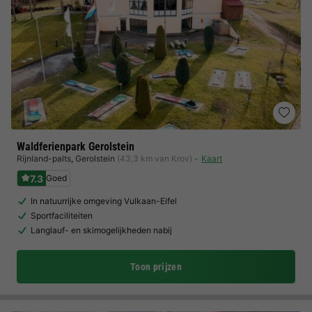
Waldferienpark Gerolstein
Rijnland-palts
,
Gerolstein
(43,3 km van Krov)
Kaart
7.3
Goed
In natuurrijke omgeving Vulkaan-Eifel
Sportfaciliteiten
Langlauf- en skimogelijkheden nabij
Toon prijzen