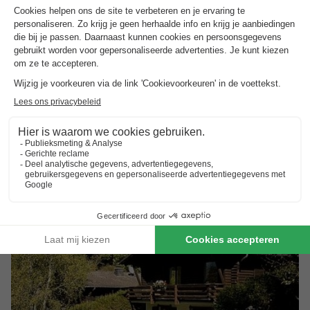
Bungalowpark Felsenhof
Rijnland-palts
,
Gerolstein
(42,1 km van Krov)
Kaart
8.4
Zeer goed
Speeltuin en entertainment voor kinderen
Kinderboerderij
Rustige locatie in het centrum van de Vulkaaneifel
Toon prijzen