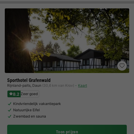
Sporthotel Grafenwald
Rijnland-palts
,
Daun
(30,6 km van Krov)
Kaart
8.2
Zeer goed
Kindvriendelijk vakantiepark
Natuurrijke Eifel
Zwembad en sauna
Toon prijzen