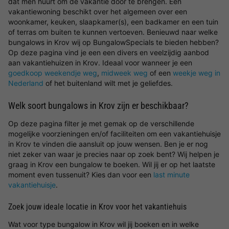
dat men huurt om de vakantie door te brengen. Een
vakantiewoning beschikt over het algemeen over een
woonkamer, keuken, slaapkamer(s), een badkamer en een tuin
of terras om buiten te kunnen vertoeven. Benieuwd naar welke
bungalows in Krov wij op BungalowSpecials te bieden hebben?
Op deze pagina vind je een een divers en veelzijdig aanbod
aan vakantiehuizen in Krov. Ideaal voor wanneer je een
goedkoop weekendje weg
,
midweek weg
of een
weekje weg in
Nederland
of het buitenland wilt met je geliefdes.
Welk soort bungalows in Krov zijn er beschikbaar?
Op deze pagina filter je met gemak op de verschillende
mogelijke voorzieningen en/of faciliteiten om een vakantiehuisje
in Krov te vinden die aansluit op jouw wensen. Ben je er nog
niet zeker van waar je precies naar op zoek bent? Wij helpen je
graag in Krov een bungalow te boeken. Wil jij er op het laatste
moment even tussenuit? Kies dan voor een
last minute
vakantiehuisje
.
Zoek jouw ideale locatie in Krov voor het vakantiehuis
Wat voor type bungalow in Krov wil jij boeken en in welke