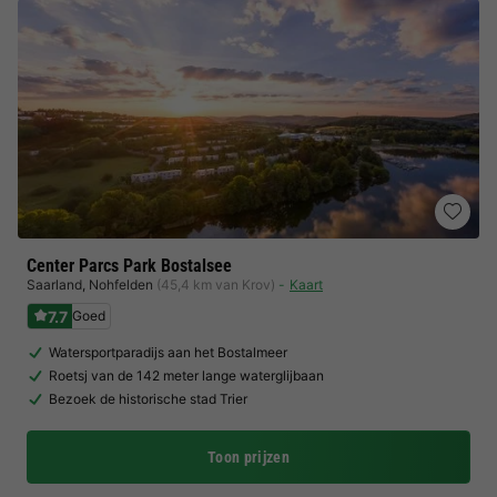
Center Parcs Park Bostalsee
Saarland
,
Nohfelden
(45,4 km van Krov)
Kaart
7.7
Goed
Watersportparadijs aan het Bostalmeer
Roetsj van de 142 meter lange waterglijbaan
Bezoek de historische stad Trier
Toon prijzen