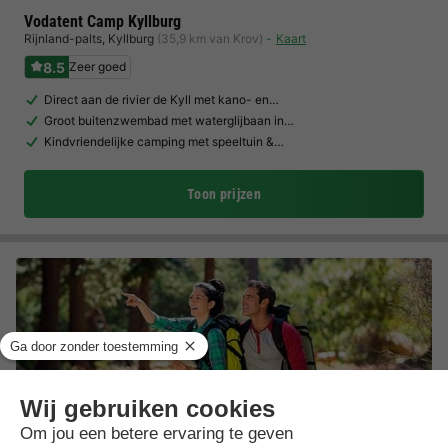
Vodatent Camp Kyllburg
Rijnland-palts
,
Kyllburg
(35,9 km van Krov)
Kaart
8.5
Zeer goed
Direct aan de rivier de Kyll met kano- en…
Groot buitenzwembad met waterglijbaan in…
Kindvriendelijke camping met speeltuin &…
Toon prijzen