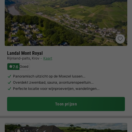
Landal Mont Royal
Rijnland-palts
,
Krov
Kaart
7.6
Goed
Panoramisch uitzicht op de Moezel lussen…
Overdekt zwembad, sauna, avonturenspeeltuin…
Perfecte locatie voor wijnproeverijen, wandelingen…
Toon prijzen