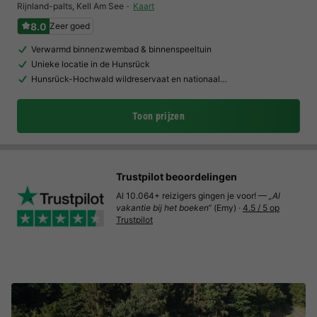
Rijnland-palts
,
Kell Am See
Kaart
8.0
Zeer goed
Verwarmd binnenzwembad & binnenspeeltuin
Unieke locatie in de Hunsrück
Hunsrück-Hochwald wildreservaat en nationaal…
Toon prijzen
Trustpilot beoordelingen
Al 10.064+ reizigers gingen je voor! —
„Al
vakantie bij het boeken“
(Emy) ·
4.5 / 5 op
Trustpilot