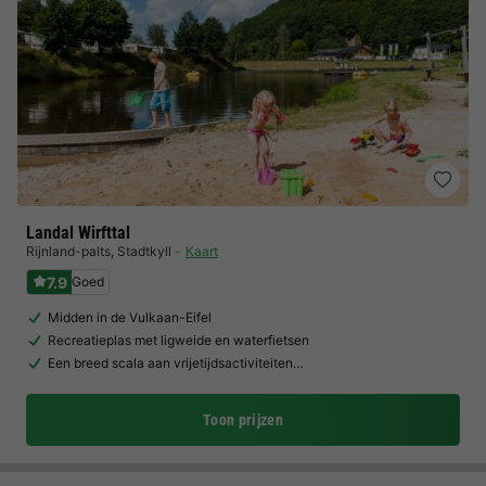
Landal Wirfttal
Rijnland-palts
,
Stadtkyll
Kaart
7.9
Goed
Midden in de Vulkaan-Eifel
Recreatieplas met ligweide en waterfietsen
Een breed scala aan vrijetijdsactiviteiten…
Toon prijzen