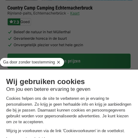
Country Camp Camping Echternacherbruck
Rijnland-palts
,
Echternacherbrück
Kaart
7.3
Goed
Beleef de natuur in het Müllerthal
Gevarieerde horeca in de buurt
Onvergetelijk plezier voor het hele gezin
Toon prijzen