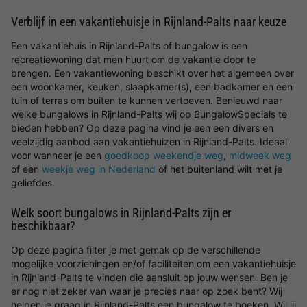
Verblijf in een vakantiehuisje in Rijnland-Palts naar keuze
Een vakantiehuis in Rijnland-Palts of bungalow is een
recreatiewoning dat men huurt om de vakantie door te
brengen. Een vakantiewoning beschikt over het algemeen over
een woonkamer, keuken, slaapkamer(s), een badkamer en een
tuin of terras om buiten te kunnen vertoeven. Benieuwd naar
welke bungalows in Rijnland-Palts wij op BungalowSpecials te
bieden hebben? Op deze pagina vind je een een divers en
veelzijdig aanbod aan vakantiehuizen in Rijnland-Palts. Ideaal
voor wanneer je een
goedkoop weekendje weg
,
midweek weg
of een
weekje weg in Nederland
of het buitenland wilt met je
geliefdes.
Welk soort bungalows in Rijnland-Palts zijn er
beschikbaar?
Op deze pagina filter je met gemak op de verschillende
mogelijke voorzieningen en/of faciliteiten om een vakantiehuisje
in Rijnland-Palts te vinden die aansluit op jouw wensen. Ben je
er nog niet zeker van waar je precies naar op zoek bent? Wij
helpen je graag in Rijnland-Palts een bungalow te boeken. Wil jij