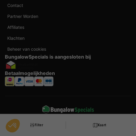
Contact
Partner Worden
Affiliates
Klachten
Beheer van cookies
BungalowSpecials is aangesloten bij
Betaalmogelijkheden
Taal veranderen
Filter
Kaart
Door te boeken bij BungalowSpecials profiteer je van meer dan 20 jaar ervaring en