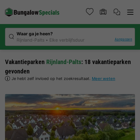
Waar ga je heen?
Aanpassen
Rijnland-Palts
Elke verblijfsduur
Vakantieparken
Rijnland-Palts
: 18 vakantieparken
gevonden
Je hebt zelf invloed op het zoekresultaat.
Meer weten