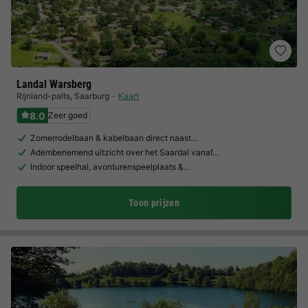
Landal Warsberg
Rijnland-palts
,
Saarburg
Kaart
8.0
Zeer goed
Zomerrodelbaan & kabelbaan direct naast…
Adembenemend uitzicht over het Saardal vanaf…
Indoor speelhal, avonturenspeelplaats &…
Toon prijzen