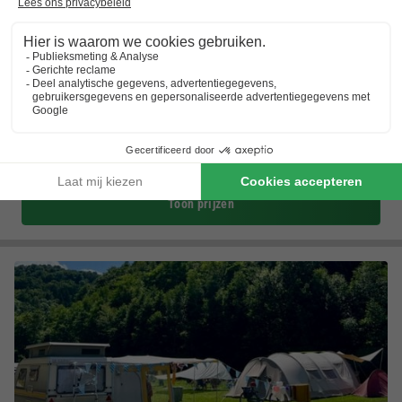
Sporthotel Grafenwald
Rijnland-palts
,
Daun
Kaart
8.2
Zeer goed
Kindvriendelijk vakantiepark
Natuurrijke Eifel
Zwembad en sauna
Toon prijzen