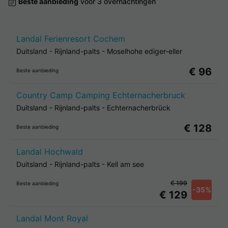
Beste aanbieding
voor 3 overnachtingen
Landal Ferienresort Cochem
Duitsland
-
Rijnland-palts
-
Moselhohe ediger-eller
€ 96
Beste aanbieding
Country Camp Camping Echternacherbruck
Duitsland
-
Rijnland-palts
-
Echternacherbrück
€ 128
Beste aanbieding
Landal Hochwald
Duitsland
-
Rijnland-palts
-
Kell am see
€ 199
Beste aanbieding
-35%
€ 129
Landal Mont Royal