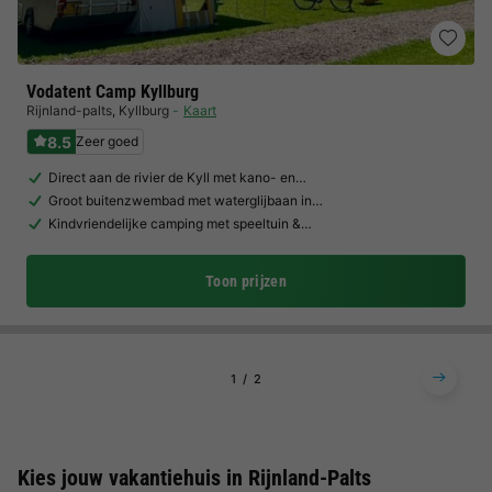
Vodatent Camp Kyllburg
Rijnland-palts
,
Kyllburg
Kaart
8.5
Zeer goed
Direct aan de rivier de Kyll met kano- en…
Groot buitenzwembad met waterglijbaan in…
Kindvriendelijke camping met speeltuin &…
Toon prijzen
1
2
Kies jouw vakantiehuis in Rijnland-Palts