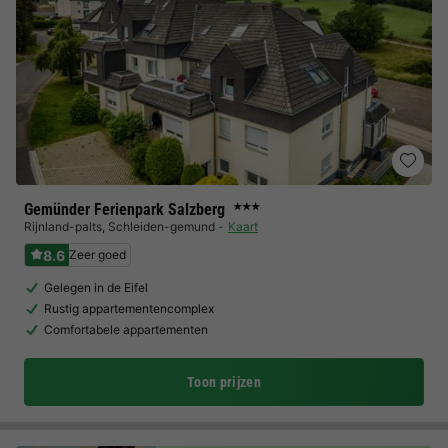
Gemünder Ferienpark Salzberg
★★★
Rijnland-palts
,
Schleiden-gemund
Kaart
8.6
Zeer goed
Gelegen in de Eifel
Rustig appartementencomplex
Comfortabele appartementen
Toon prijzen