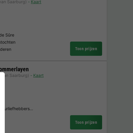
van Saarburg)
Kaart
 de Sûre
stochten
Toon prijzen
nderen
Nommerlayen
 van Saarburg)
Kaart
atuurliefhebbers…
Toon prijzen