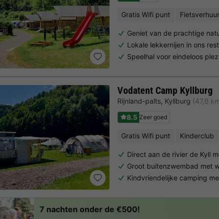
Gratis Wifi punt
Fietsverhuu
Geniet van de prachtige nat
Lokale lekkernijen in ons res
Speelhal voor eindeloos plez
Vodatent Camp Kyllburg
Rijnland-palts
,
Kyllburg
(47,6 k
8.5
Zeer goed
Gratis Wifi punt
Kinderclub
Direct aan de rivier de Kyll
Groot buitenzwembad met wa
Kindvriendelijke camping me
7 nachten onder de €500!