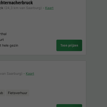
chternacherbruck
ck
(24,3 km van Saarburg)
Kaart
rthal
urt
t hele gezin
Toon prijzen
 van Saarburg)
Kaart
ub
Fietsverhuur