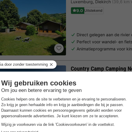
Luxemburg
,
Diekirch
(39,6 km 
9.0
Uitstekend
Direct gelegen aan de rivier
Perfect voor wandel- en fiet
Animatieprogramma voor ki
Country Camp Camping 
Luxemburg
,
Nommern
(34,1 km
8.9
Zeer goed
Perfecte uitvalsbasis voor n
Sfeervolle familiecampings
Volledig ingerichte tenten