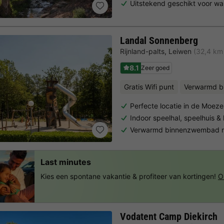
Uitstekend geschikt voor wa
Landal Sonnenberg
Rijnland-palts
,
Leiwen
(32,4 km
8.1
Zeer goed
Gratis Wifi punt
Verwarmd 
Perfecte locatie in de Moeze
Indoor speelhal, speelhuis &
Verwarmd binnenzwembad m
Last minutes
Kies een spontane vakantie & profiteer van kortingen!
O
Vodatent Camp Diekirch