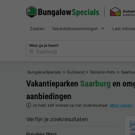
Zoeken
Vakantiebestemmingen
Last minut
Waar ga je heen?
>
>
>
BungalowSpecials
Duitsland
Rijnland-Palts
Saarbu
Vakantieparken
Saarburg
en omg
aanbiedingen
Je hebt zelf invloed op het zoekresultaat.
Meer weten
Verfijn je zoekresultaten
Populaire filters