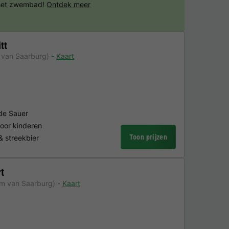
 het zwembad!
Ontdek meer
tt
 van Saarburg)
Kaart
de Sauer
voor kinderen
Toon prijzen
& streekbier
t
km van Saarburg)
Kaart