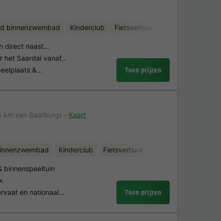
d binnenzwembad
Kinderclub
Fietsverhuur
Waterattracties
 direct naast…
 het Saardal vanaf…
peelplaats &…
Toon prijzen
5 km van Saarburg)
Kaart
binnenzwembad
Kinderclub
Fietsverhuur
Minigolf
binnenspeeltuin
k
rvaat en nationaal…
Toon prijzen