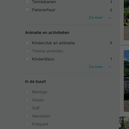
Tennisbanen
1
Fietsverhuur
2
Zie meer
Animatie en activiteiten
Kinderclub en animatie
3
Thema-avonden
Kinderdisco
1
Zie meer
In de buurt
Manege
Vissen
Golf
Wandelen
Pretpark