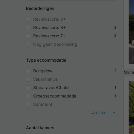
Beoordelingen
Reviewscore: 9+
Reviewscore: 8+
2
Reviewscore: 7+
3
Nog geen beoordeling
Type accommodatie
Bungalow
2
Meer
Vakantiehuis
Stacaravan/Chalet
1
Groepsaccommodatie
1
Safaritent
Zie meer
Aantal kamers