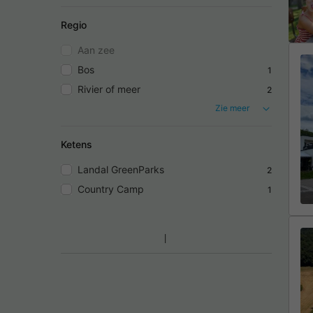
Regio
Aan zee
Bos
1
Rivier of meer
2
Zie meer
Ketens
Landal GreenParks
2
Country Camp
1