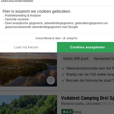
Trustpilot beoordelingen
Al 10.064+ reizigers gingen je voor! —
„Al vakantie bij 
Center Parcs Park Bostal
Saarland
,
Nohfelden
(38,3 km 
7.7
Goed
Gratis Wifi punt
Verwarmd b
Watersportparadijs aan het 
Roetsj van de 142 meter lan
Bezoek de historische stad T
Vodatent Camping Drei S
Rijnland-palts
,
Utscheid
(45,6 
4.0
Matig