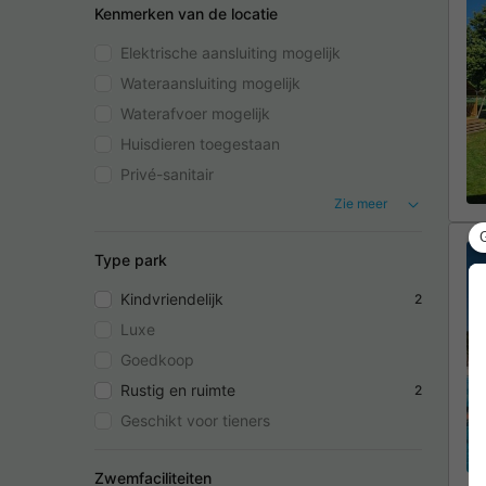
Kenmerken van de locatie
Elektrische aansluiting mogelijk
Wateraansluiting mogelijk
Waterafvoer mogelijk
Huisdieren toegestaan
Privé-sanitair
Zie meer
Type park
Kindvriendelijk
2
Luxe
Goedkoop
Rustig en ruimte
2
Geschikt voor tieners
Zwemfaciliteiten