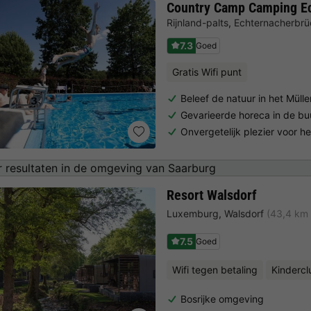
Country Camp Camping E
Rijnland-palts
,
Echternacherbrü
7.3
Goed
Gratis Wifi punt
Beleef de natuur in het Mülle
Gevarieerde horeca in de bu
Onvergetelijk plezier voor he
 resultaten in de omgeving van Saarburg
Resort Walsdorf
Luxemburg
,
Walsdorf
(43,4 km
7.5
Goed
Wifi tegen betaling
Kindercl
Bosrijke omgeving