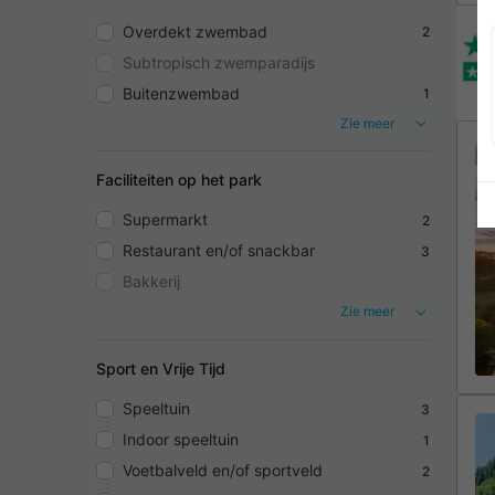
Overdekt zwembad
2
Subtropisch zwemparadijs
Buitenzwembad
1
Zie meer
Faciliteiten op het park
Supermarkt
2
Restaurant en/of snackbar
3
Bakkerij
Zie meer
Sport en Vrije Tijd
Speeltuin
3
Indoor speeltuin
1
Voetbalveld en/of sportveld
2