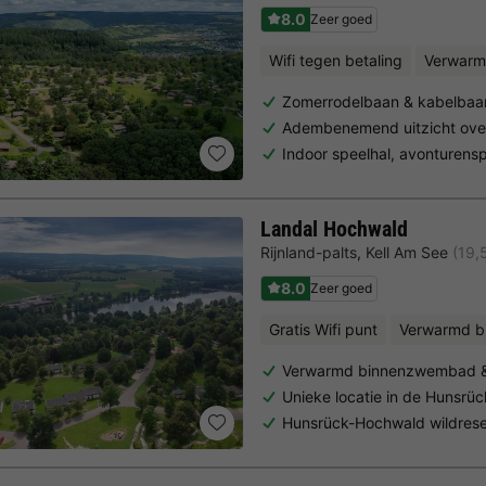
8.0
Zeer goed
Wifi tegen betaling
Verwarm
Zomerrodelbaan & kabelbaan
Adembenemend uitzicht over
Indoor speelhal, avonturens
Landal Hochwald
Rijnland-palts
,
Kell Am See
(19,
8.0
Zeer goed
Gratis Wifi punt
Verwarmd 
Verwarmd binnenzwembad & 
Unieke locatie in de Hunsrüc
Hunsrück-Hochwald wildrese