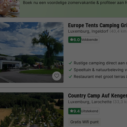
Boek nu een voordelige zomervakantie & profiteer aan
Europe Tents Camping Gri
Luxemburg
,
Ingeldorf
(40,4 km
6.0
Voldoende
Rustige camping direct aan 
Speeltuin & natuurbeleving 
Restaurant met groot terras 
Country Camp Auf Kenger
Luxemburg
,
Larochette
(33,3 
9.4
Uitstekend
Gratis Wifi punt