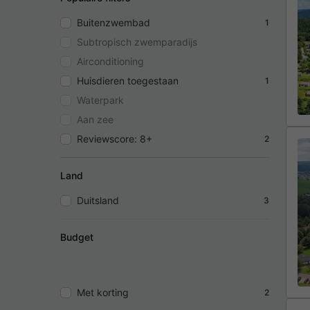
Buitenzwembad
1
Subtropisch zwemparadijs
Airconditioning
Huisdieren toegestaan
1
Waterpark
Aan zee
Reviewscore: 8+
2
Land
Duitsland
3
Budget
Met korting
2