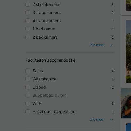
2 slaapkamers
3
3 slaapkamers
3
4 slaapkamers
1
1 badkamer
2
2 badkamers
2
Zie meer
Faciliteiten accommodatie
Sauna
2
Wasmachine
1
Ligbad
2
Bubbelbad buiten
Wi-Fi
2
Huisdieren toegestaan
1
Zie meer