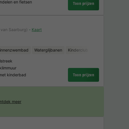
ndelen en fietsen
Toon prijzen
 van Saarburg)
Kaart
binnenzwembad
Waterglijbanen
Kinderclub
Fietsverhuur
Min
lstreek
 klimmuur
et kinderbad
Toon prijzen
ntdek meer