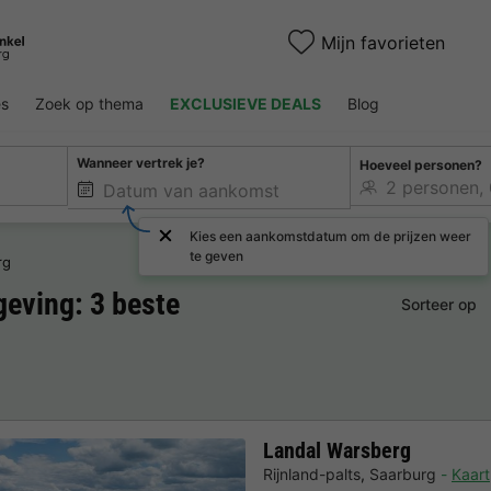
Mijn favorieten
es
Zoek op thema
EXCLUSIEVE DEALS
Blog
Wanneer vertrek je?
Hoeveel personen?
Kies een aankomstdatum om de prijzen weer
te geven
rg
eving: 3 beste
Sorteer op
Landal Warsberg
Rijnland-palts
,
Saarburg
Kaart