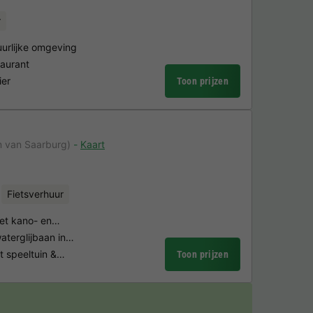
r
uurlijke omgeving
taurant
ier
Toon prijzen
m van Saarburg)
Kaart
Fietsverhuur
 met kano- en…
terglijbaan in…
t speeltuin &…
Toon prijzen