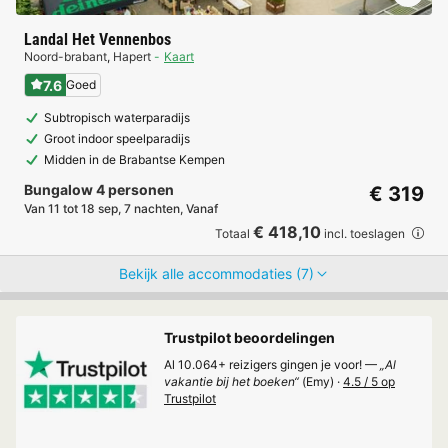
Landal Het Vennenbos
Noord-brabant
,
Hapert
Kaart
7.6
Goed
Subtropisch waterparadijs
Groot indoor speelparadijs
Midden in de Brabantse Kempen
Bungalow 4 personen
€ 319
Van 11 tot 18 sep, 7 nachten, Vanaf
€ 418,10
Totaal
incl. toeslagen
Bekijk alle accommodaties (7)
Trustpilot beoordelingen
Al 10.064+ reizigers gingen je voor! —
„Al
vakantie bij het boeken“
(Emy) ·
4.5 / 5 op
Trustpilot