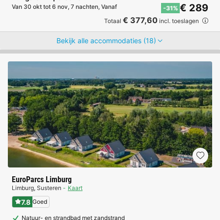
€ 289
Van 30 okt tot 6 nov, 7 nachten, Vanaf
-31%
€ 377,60
Totaal
incl. toeslagen
Bekijk alle accommodaties (18)
EuroParcs Limburg
Limburg
,
Susteren
Kaart
7.8
Goed
Natuur- en strandbad met zandstrand