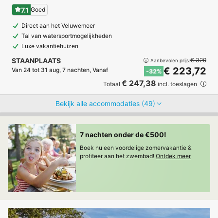
7.1
Goed
Direct aan het Veluwemeer
Tal van watersportmogelijkheden
Luxe vakantiehuizen
STAANPLAATS
€ 329
Aanbevolen prijs:
€ 223,72
Van 24 tot 31 aug, 7 nachten, Vanaf
-32%
€ 247,38
Totaal
incl. toeslagen
Bekijk alle accommodaties (49)
7 nachten onder de €500!
Boek nu een voordelige zomervakantie &
profiteer aan het zwembad!
Ontdek meer