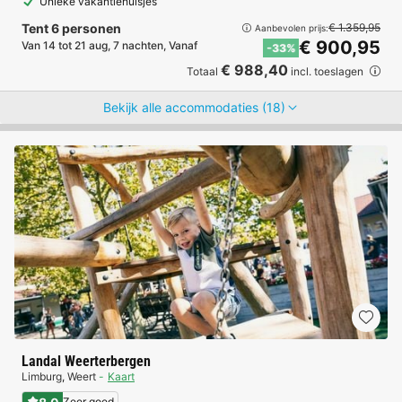
Unieke vakantiehuisjes
Tent 6 personen
€ 1.359,95
Aanbevolen prijs:
€ 900,95
Van 14 tot 21 aug, 7 nachten, Vanaf
-33%
€ 988,40
Totaal
incl. toeslagen
Bekijk alle accommodaties (18)
Landal Weerterbergen
Limburg
,
Weert
Kaart
Zeer goed