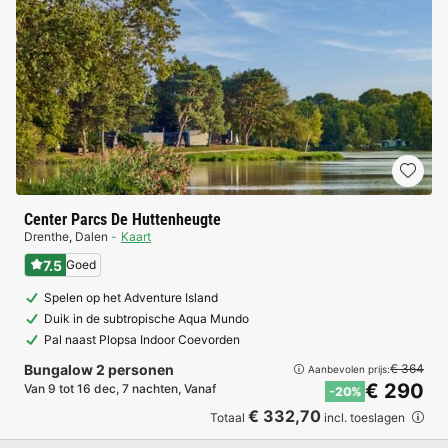
Center Parcs De Huttenheugte
Drenthe
,
Dalen
Kaart
7.5
Goed
Spelen op het Adventure Island
Duik in de subtropische Aqua Mundo
Pal naast Plopsa Indoor Coevorden
Bungalow 2 personen
€ 364
Aanbevolen prijs:
€ 290
Van 9 tot 16 dec, 7 nachten, Vanaf
-20%
€ 332,70
Totaal
incl. toeslagen