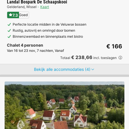
Landal Bospark De Schaapskooi
Gelderland
,
Wissel
Kaart
7.3
Goed
Perfecte locatie midden in de Veluwse bossen
Rustig, autovrij en omringd door bomen
Binnenzwembad en binnenplaats met bistro
Chalet 4 personen
€ 166
Van 16 tot 23 nov, 7 nachten, Vanaf
€ 238,66
Totaal
incl. toeslagen
Bekijk alle accommodaties (4)