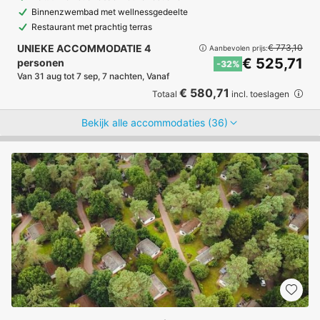
Binnenzwembad met wellnessgedeelte
Restaurant met prachtig terras
UNIEKE ACCOMMODATIE 4
€ 773,10
Aanbevolen prijs:
€ 525,71
personen
-32%
Van 31 aug tot 7 sep, 7 nachten, Vanaf
€ 580,71
Totaal
incl. toeslagen
Bekijk alle accommodaties (36)