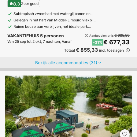
8.3
Zeer goed
Subtropisch zwembad met waterglijbanen en…
Gelegen in het hart van Middel-Limburg vlakbij…
Ruime keuze aan verblijven, het ideale park…
VAKANTIEHUIS 5 personen
€ 985,50
Aanbevolen prijs:
€ 677,33
Van 25 sep tot 2 okt, 7 nachten, Vanaf
-31%
€ 855,33
Totaal
incl. toeslagen
Bekijk alle accommodaties (31)