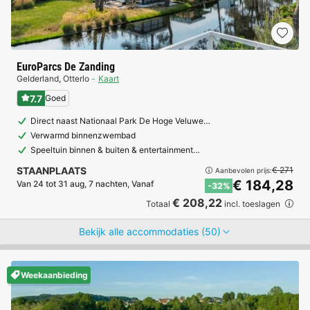
EuroParcs De Zanding
Gelderland
,
Otterlo
Kaart
7.7
Goed
Direct naast Nationaal Park De Hoge Veluwe…
Verwarmd binnenzwembad
Speeltuin binnen & buiten & entertainment…
STAANPLAATS
€ 271
Aanbevolen prijs:
€ 184,28
Van 24 tot 31 aug, 7 nachten, Vanaf
-32%
€ 208,22
Totaal
incl. toeslagen
Bekijk alle accommodaties (50)
Weekaanbieding