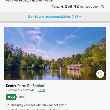
Van 7 tot 14 dec, 7 nachten, Vanaf
€ 258,42
Totaal
incl. toeslagen
Bekijk alle accommodaties (18)
Center Parcs De Eemhof
Flevoland
,
Zeewolde
Kaart
7.4
Goed
Oneindig veel activiteiten voor het gezin