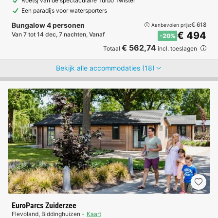
Roetsj van de spectaculaire Turbo Twister
Een paradijs voor watersporters
Bungalow 4 personen
€ 618
Aanbevolen prijs:
€ 494
Van 7 tot 14 dec, 7 nachten, Vanaf
-20%
€ 562,74
Totaal
incl. toeslagen
Bekijk alle accommodaties (18)
EuroParcs Zuiderzee
Flevoland
,
Biddinghuizen
Kaart