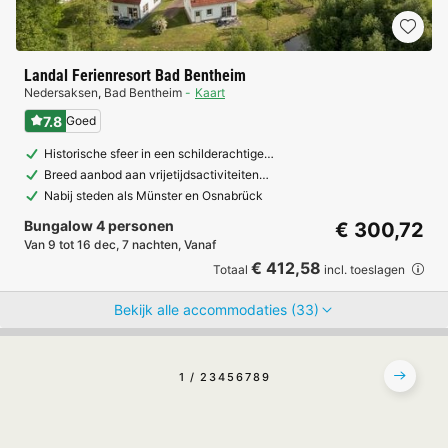
Landal Ferienresort Bad Bentheim
Nedersaksen
,
Bad Bentheim
Kaart
7.8
Goed
Historische sfeer in een schilderachtige…
Breed aanbod aan vrijetijdsactiviteiten…
Nabij steden als Münster en Osnabrück
Bungalow 4 personen
€ 300,72
Van 9 tot 16 dec, 7 nachten, Vanaf
€ 412,58
Totaal
incl. toeslagen
Bekijk alle accommodaties (33)
1
2
3
4
5
6
7
8
9