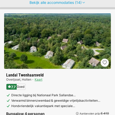
Bekijk alle accommodaties (14)
Landal Twenhaarsveld
Overijssel
,
Holten
Kaart
7.7
Goed
Directe ligging bij Nationaal Park Sallandse…
Verwarmd binnenzwembad & geweldige vrijetijdsactiviteiten…
Hondvriendelijk vakantiepark met speciale…
Bungalow 4 personen
€ 419
Aanbevolen prijs: