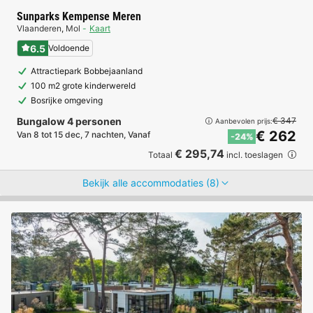
Sunparks Kempense Meren
Vlaanderen
,
Mol
Kaart
6.5
Voldoende
Attractiepark Bobbejaanland
100 m2 grote kinderwereld
Bosrijke omgeving
Bungalow 4 personen
€ 347
Aanbevolen prijs:
€ 262
Van 8 tot 15 dec, 7 nachten, Vanaf
-24%
€ 295,74
Totaal
incl. toeslagen
Bekijk alle accommodaties (8)