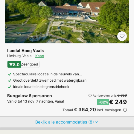
Landal Hoog Vaals
Limburg
,
Vaals
Kaart
8.0
Zeer goed
Spectaculaire locatie in de heuvels van…
Groot overdekt zwembad met waterglijbaan
Ideale locatie in de grensdriehoek
Bungalow 6 personen
€ 659
Aanbevolen prijs:
€ 249
Van 6 tot 13 nov, 7 nachten, Vanaf
-62%
€ 364,20
Totaal
incl. toeslagen
Bekijk alle accommodaties (8)