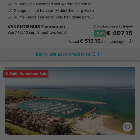
Subtropisch zwembad met waterglijbanen en…
Gelegen in het hart van Middel-Limburg vlakbij…
Ruime keuze aan verblijven, het ideale park…
VAKANTIEHUIS 7 personen
€ 551
Aanbevolen prijs:
€ 407,15
Van 7 tot 10 sep, 3 nachten, Vanaf
-26%
€ 515,15
Totaal
incl. toeslagen
Bekijk alle accommodaties (31)
Zuid-Nederland Sale