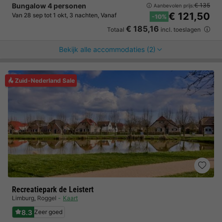
Bungalow 4 personen
€ 135
Aanbevolen prijs:
€ 121,50
Van 28 sep tot 1 okt, 3 nachten, Vanaf
-10%
€ 185,16
Totaal
incl. toeslagen
Bekijk alle accommodaties (2)
Zuid-Nederland Sale
Recreatiepark de Leistert
Limburg
,
Roggel
Kaart
8.3
Zeer goed