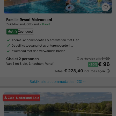
Familie Resort Molenwaard
Zuid-holland
,
Ottoland
Kaart
8.9
Zeer goed
Thema-accommodaties & activiteiten met Fien…
Dagelijks toegang tot avonturenboerderij…
Zwembad met drie verwarmde baden
Chalet 2 personen
€ 120
Aanbevolen prijs:
€ 96
Van 5 tot 8 okt, 3 nachten, Vanaf
-20%
€ 228,40
Totaal
incl. toeslagen
Bekijk alle accommodaties (23)
Zuid-Nederland Sale