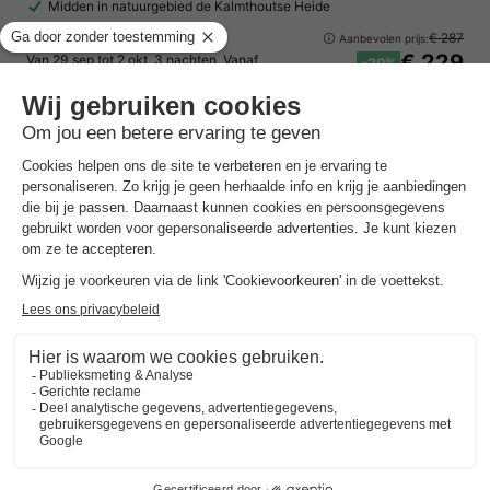
Midden in natuurgebied de Kalmthoutse Heide
Lodge 4 personen
€ 287
Aanbevolen prijs:
€ 229
Van 29 sep tot 2 okt, 3 nachten, Vanaf
-20%
€ 358,40
Totaal
incl. toeslagen
Bekijk alle accommodaties (10)
Zuid-Nederland Sale
Resort Mooi Bemelen
Limburg
,
Bemelen
Kaart