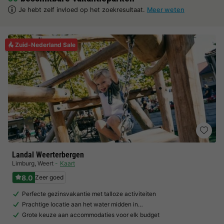
Je hebt zelf invloed op het zoekresultaat.
Meer weten
Zuid-Nederland Sale
Landal Weerterbergen
Limburg
,
Weert
Kaart
8.0
Zeer goed
Perfecte gezinsvakantie met talloze activiteiten
Prachtige locatie aan het water midden in…
Grote keuze aan accommodaties voor elk budget