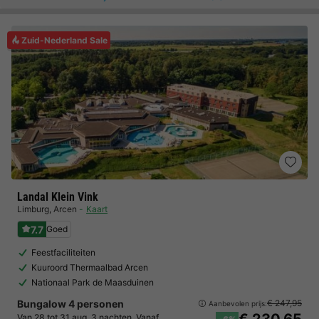
Zuid-Nederland Sale
Landal Klein Vink
Limburg
,
Arcen
Kaart
7.7
Goed
Feestfaciliteiten
Kuuroord Thermaalbad Arcen
Nationaal Park de Maasduinen
Bungalow 4 personen
€ 247,95
Aanbevolen prijs:
Van 28 tot 31 aug, 3 nachten, Vanaf