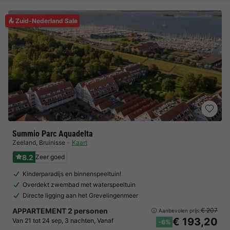
Zuid-Nederland Sale
Summio Parc Aquadelta
Zeeland
,
Bruinisse
Kaart
8.2
Zeer goed
Kinderparadijs en binnenspeeltuin!
Overdekt zwembad met waterspeeltuin
Directe ligging aan het Grevelingenmeer
APPARTEMENT 2 personen
€ 207
Aanbevolen prijs:
€ 193,20
Van 21 tot 24 sep, 3 nachten, Vanaf
-6%