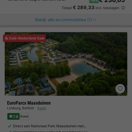
€ 230,65
-6%
€ 289,33
Totaal
incl. toeslagen
Bekijk alle accommodaties (1)
Zuid-Nederland Sale
EuroParcs Maasduinen
Limburg
,
Belfeld
Kaart
7.9
Goed
Direct aan Nationaal Park Maasduinen met…