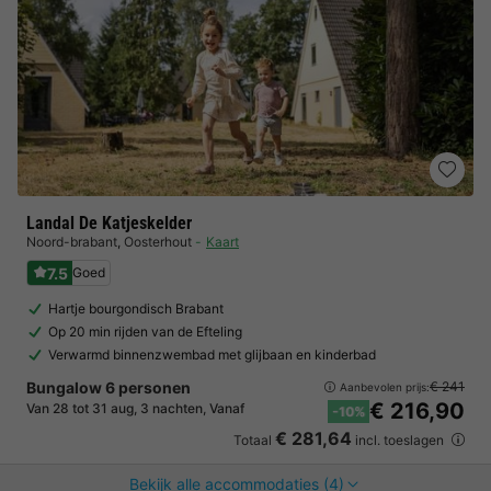
Landal De Katjeskelder
Noord-brabant
,
Oosterhout
Kaart
7.5
Goed
Hartje bourgondisch Brabant
Op 20 min rijden van de Efteling
Verwarmd binnenzwembad met glijbaan en kinderbad
Bungalow 6 personen
€ 241
Aanbevolen prijs:
€ 216,90
Van 28 tot 31 aug, 3 nachten, Vanaf
-10%
€ 281,64
Totaal
incl. toeslagen
Bekijk alle accommodaties (4)