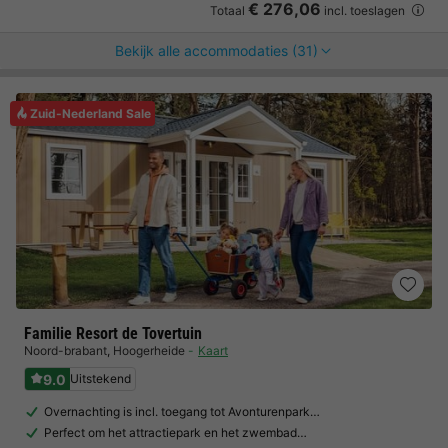
€ 276,06
Totaal
incl. toeslagen
Bekijk alle accommodaties (31)
Zuid-Nederland Sale
Familie Resort de Tovertuin
Noord-brabant
,
Hoogerheide
Kaart
9.0
Uitstekend
Overnachting is incl. toegang tot Avonturenpark…
Perfect om het attractiepark en het zwembad…