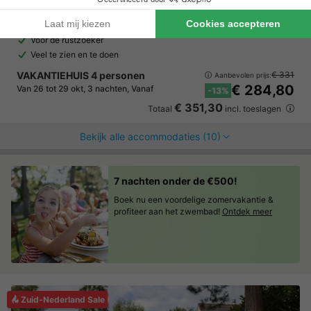
7.7
Goed
Een resort met moderne vakantiewoningen
Voor de rustzoeker
Veel te zien en te doen
VAKANTIEHUIS 4 personen
€ 331
Aanbevolen prijs:
€ 284,80
Van 26 tot 29 okt, 3 nachten, Vanaf
-13%
€ 351,30
Totaal
incl. toeslagen
Bekijk alle accommodaties (10)
7 nachten onder de €500!
Boek nu een voordelige zomervakantie &
profiteer aan het zwembad!
Ontdek meer
Zuid-Nederland Sale