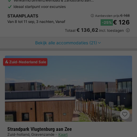
Verwarmd binnenzwembad & zandstrand aan…
Ideaal startpunt voor excursies
STAANPLAATS
€ 168
Aanbevolen prijs:
€ 126
Van 8 tot 11 sep, 3 nachten, Vanaf
-25%
€ 136,62
Totaal
incl. toeslagen
Bekijk alle accommodaties (21)
Zuid-Nederland Sale
Strandpark Vlugtenburg aan Zee
Zuid-holland
,
Gravenzande
Kaart