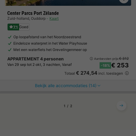
Center Parcs Port Zélande
Zuid-holland
,
Ouddorp
Kaart
7.1
Goed
Op loopafstand van het Noordzeestrand
Eindeloze waterpret in het Water Playhouse
Met een waterfiets het Grevelingenmeer op
APPARTEMENT 4 personen
€ 312
Aanbevolen prijs:
€ 253
Van 29 sep tot 2 okt, 3 nachten, Vanaf
-18%
€ 274,54
Totaal
incl. toeslagen
Bekijk alle accommodaties (14)
1
2