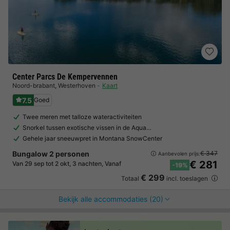
Center Parcs De Kempervennen
Noord-brabant
,
Westerhoven
Kaart
7.5
Goed
Twee meren met talloze wateractiviteiten
Snorkel tussen exotische vissen in de Aqua…
Gehele jaar sneeuwpret in Montana SnowCenter
Bungalow 2 personen
€ 347
Aanbevolen prijs:
€ 281
Van 29 sep tot 2 okt, 3 nachten, Vanaf
-19%
€ 299
Totaal
incl. toeslagen
Bekijk alle accommodaties (20)