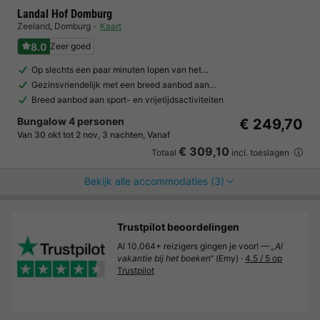
Landal Hof Domburg
Zeeland
,
Domburg
Kaart
8.0
Zeer goed
Op slechts een paar minuten lopen van het…
Gezinsvriendelijk met een breed aanbod aan…
Breed aanbod aan sport- en vrijetijdsactiviteiten
Bungalow 4 personen
€ 249,70
Van 30 okt tot 2 nov, 3 nachten, Vanaf
€ 309,10
Totaal
incl. toeslagen
Bekijk alle accommodaties (3)
Trustpilot beoordelingen
Al 10.064+ reizigers gingen je voor! —
„Al
vakantie bij het boeken“
(Emy) ·
4.5 / 5 op
Trustpilot