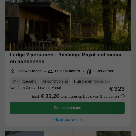
Lodge 2 personen - Boslodge Royal met sauna
en hondenhek
2 Volwassenen
1 Slaapkamers
1 Badkamer
Wi-Fi toegang
Airconditioning
Huisdieren toegestaan *
Koffieze
Van 2 tot 3 nov, 1 nacht, Vanaf
€ 323
€ 82,20
Excl.
toeslagen op basis van 2 personen
Zie aanbiedingen
Meer weten