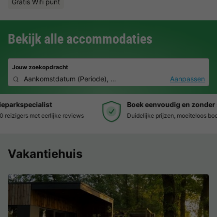
Gratis Wifi punt
Bekijk alle accommodaties
Jouw zoekopdracht
Aankomstdatum
(
Periode
),
2 personen, 0 huisdier
Aanpassen
Boek eenvoudig en zonder stress
Duidelijke prijzen, moeiteloos boeken en veilige betaalomgeving
Vakantiehuis