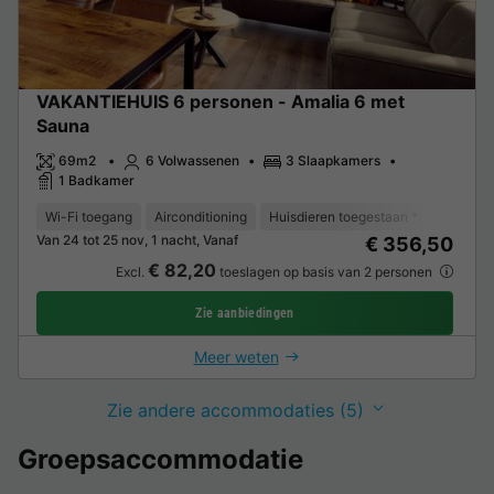
VAKANTIEHUIS 6 personen - Amalia 6 met
Sauna
69m2
6 Volwassenen
3 Slaapkamers
1 Badkamer
Wi-Fi toegang
Airconditioning
Huisdieren toegestaan *
Koffieze
Van 24 tot 25 nov, 1 nacht, Vanaf
€ 356,50
€ 82,20
Excl.
toeslagen op basis van 2 personen
Zie aanbiedingen
Meer weten
Zie andere accommodaties (5)
Groepsaccommodatie