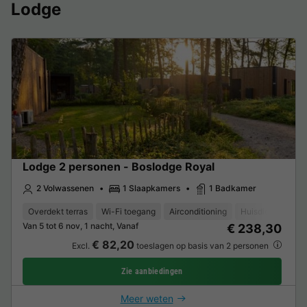
Lodge
Lodge 2 personen - Boslodge Royal
2 Volwassenen
1 Slaapkamers
1 Badkamer
Overdekt terras
Wi-Fi toegang
Airconditioning
Huisdieren toege
Van 5 tot 6 nov, 1 nacht, Vanaf
€ 238,30
€ 82,20
Excl.
toeslagen op basis van 2 personen
Zie aanbiedingen
Meer weten