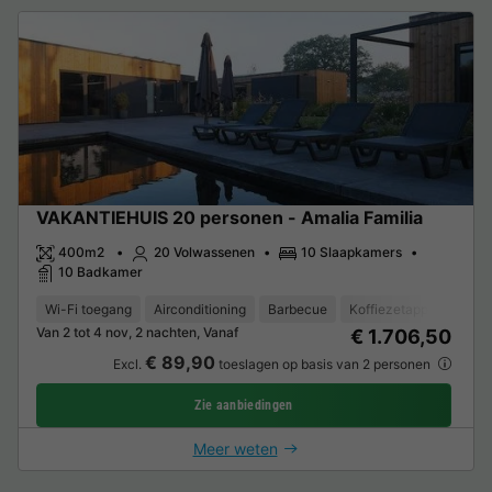
VAKANTIEHUIS 20 personen - Amalia Familia
400m2
20 Volwassenen
10 Slaapkamers
10 Badkamer
Wi-Fi toegang
Airconditioning
Barbecue
Koffiezetapparaat
V
Van 2 tot 4 nov, 2 nachten, Vanaf
€ 1.706,50
€ 89,90
Excl.
toeslagen op basis van 2 personen
Zie aanbiedingen
Meer weten