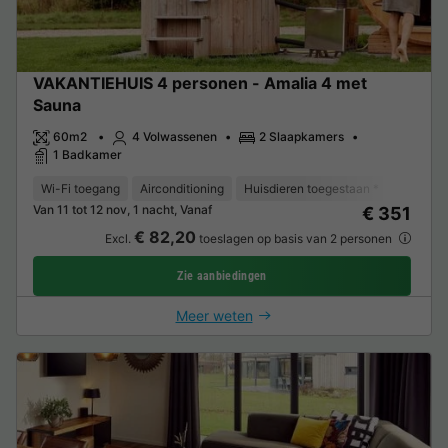
VAKANTIEHUIS 4 personen - Amalia 4 met
Sauna
60m2
4 Volwassenen
2 Slaapkamers
1 Badkamer
Wi-Fi toegang
Airconditioning
Huisdieren toegestaan *
Koffieze
Van 11 tot 12 nov, 1 nacht, Vanaf
€ 351
€ 82,20
Excl.
toeslagen op basis van 2 personen
Zie aanbiedingen
Meer weten