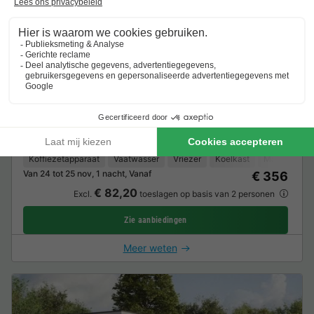
Lodge 2 personen - Waterlodge Deluxe met
sauna en hottub
2 Volwassenen
1 Slaapkamers
1 Badkamer
Koffiezetapparaat
Vaatwasser
Vriezer
Koelkast
Magnetron
Van 24 tot 25 nov, 1 nacht, Vanaf
€ 356
€ 82,20
Excl.
toeslagen op basis van 2 personen
Zie aanbiedingen
Meer weten