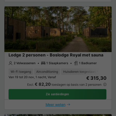
Lodge 2 personen - Boslodge Royal met sauna
2 Volwassenen
1 Slaapkamers
1 Badkamer
Wi-Fi toegang
Airconditioning
Huisdieren toegestaan *
Koffieze
Van 19 tot 20 nov, 1 nacht, Vanaf
€ 315,30
€ 82,20
Excl.
toeslagen op basis van 2 personen
Zie aanbiedingen
Meer weten