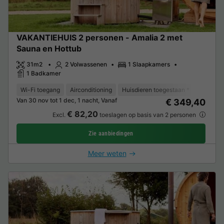
VAKANTIEHUIS 2 personen - Amalia 2 met
Sauna en Hottub
31m2
2 Volwassenen
1 Slaapkamers
1 Badkamer
Wi-Fi toegang
Airconditioning
Huisdieren toegestaan *
Koffieze
Van 30 nov tot 1 dec, 1 nacht, Vanaf
€ 349,40
€ 82,20
Excl.
toeslagen op basis van 2 personen
Zie aanbiedingen
Meer weten