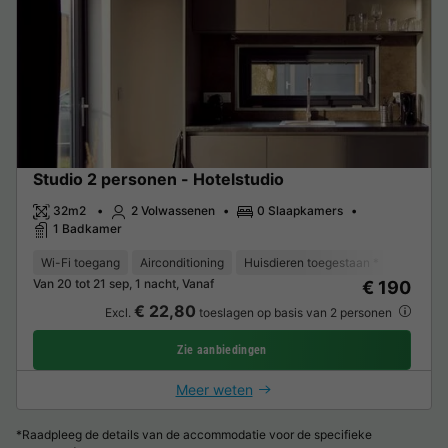
Studio 2 personen - Hotelstudio
32m2
2 Volwassenen
0 Slaapkamers
1 Badkamer
Wi-Fi toegang
Airconditioning
Huisdieren toegestaan *
Koffieze
Van 20 tot 21 sep, 1 nacht, Vanaf
€ 190
€ 22,80
Excl.
toeslagen op basis van 2 personen
Zie aanbiedingen
Meer weten
*Raadpleeg de details van de accommodatie voor de specifieke