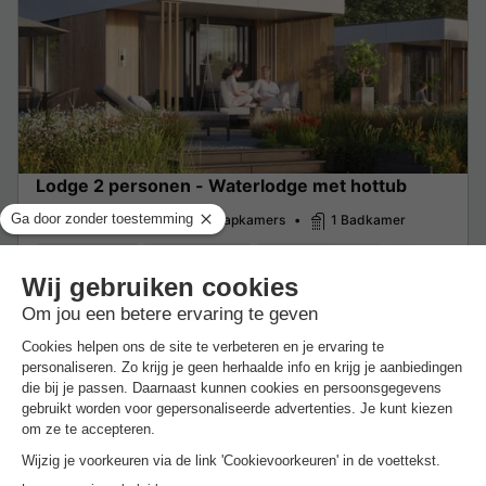
Lodge 2 personen - Waterlodge met hottub
2 Volwassenen
1 Slaapkamers
1 Badkamer
Wi-Fi toegang
Airconditioning
Koffiezetapparaat
Vaatwasser
Van 8 tot 9 dec, 1 nacht, Vanaf
€ 325,20
€ 82,20
Excl.
toeslagen op basis van 2 personen
Zie aanbiedingen
Meer weten