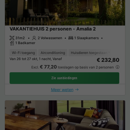
VAKANTIEHUIS 2 personen - Amalia 2
31m2
2 Volwassenen
1 Slaapkamers
1 Badkamer
Wi-Fi toegang
Airconditioning
Huisdieren toegestaan *
Koffieze
Van 26 tot 27 okt, 1 nacht, Vanaf
€ 232,80
€ 77,20
Excl.
toeslagen op basis van 2 personen
Zie aanbiedingen
Meer weten