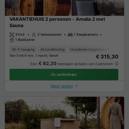
VAKANTIEHUIS 2 personen - Amalia 2 met
Sauna
31m2
2 Volwassenen
1 Slaapkamers
1 Badkamer
Wi-Fi toegang
Airconditioning
Huisdieren toegestaan *
Koffieze
Van 5 tot 6 nov, 1 nacht, Vanaf
€ 315,30
€ 82,20
Excl.
toeslagen op basis van 2 personen
Zie aanbiedingen
Meer weten