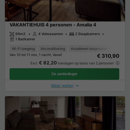
VAKANTIEHUIS 4 personen - Amalia 4
69m2
4 Volwassenen
2 Slaapkamers
1 Badkamer
Wi-Fi toegang
Airconditioning
Huisdieren toegestaan *
Koffieze
Van 10 tot 11 nov, 1 nacht, Vanaf
€ 310,90
€ 82,20
Excl.
toeslagen op basis van 2 personen
Zie aanbiedingen
Meer weten