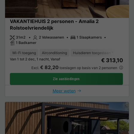
VAKANTIEHUIS 2 personen - Amalia 2
Rolstoelvriendelijk
31m2
2 Volwassenen
1 Slaapkamers
1 Badkamer
Wi-Fi toegang
Airconditioning
Huisdieren toegestaan *
Ontvangs
Van 1 tot 2 dec, 1 nacht, Vanaf
€ 313,10
€ 82,20
Excl.
toeslagen op basis van 2 personen
Zie aanbiedingen
Meer weten