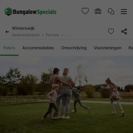
Winterswijk
Aankomstdatum
Periode
2 personen, 0 huisdier
Foto's
Accommodaties
Omschrijving
Voorzieningen
R