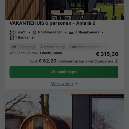
VAKANTIEHUIS 6 personen - Amalia 6
69m2
6 Volwassenen
3 Slaapkamers
1 Badkamer
Wi-Fi toegang
Airconditioning
Huisdieren toegestaan *
Koffieze
Van 25 tot 26 nov, 1 nacht, Vanaf
€ 315,30
€ 82,20
Excl.
toeslagen op basis van 2 personen
Zie aanbiedingen
Meer weten