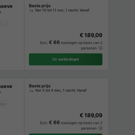
hoeve
Beste prijs
Van 10 tot 11 nov, 1 nacht, Vanaf
Koffiezetapparaat
Ligstoel
Vaatwasser
Vriezer
Koelkast
Tuin
€ 189,09
€ 66
Excl.
toeslagen op basis van 2
personen
Zie aanbiedingen
hoeve
Beste prijs
Van 3 tot 4 dec, 1 nacht, Vanaf
raat
Vaatwasser
Vriezer
Koelkast
Tuinmeubelen
Magnetron
O
€ 189,09
€ 66
Excl.
toeslagen op basis van 2
personen