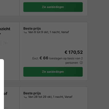
Zie aanbiedingen
zicht
Beste prijs
Van 8 tot 9 okt, 1 nacht, Vanaf
Koffiezetapparaat
Ligstoel
Vaatwasser
Vriezer
Koelkast
Tuin
€ 170,52
€ 66
Excl.
toeslagen op basis van 2
personen
Zie aanbiedingen
nhof
Beste prijs
Van 28 tot 29 okt, 1 nacht, Vanaf
Koffiezetapparaat
Vaatwasser
Vriezer
Koelkast
Tuinmeubelen