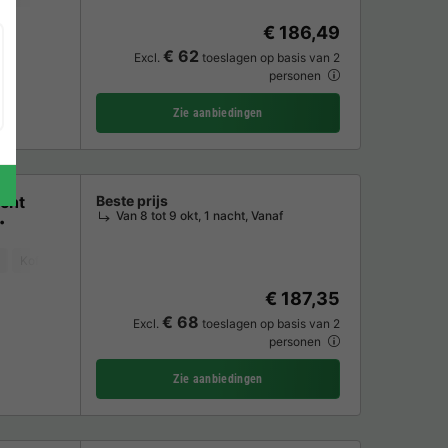
€ 186,49
€ 62
Excl.
toeslagen op basis van 2
personen
Zie aanbiedingen
cht
Beste prijs
Van 8 tot 9 okt, 1 nacht, Vanaf
Koffiezetapparaat
Ligstoel
Vaatwasser
Vriezer
Koelkast
Tuin
€ 187,35
€ 68
Excl.
toeslagen op basis van 2
personen
Zie aanbiedingen