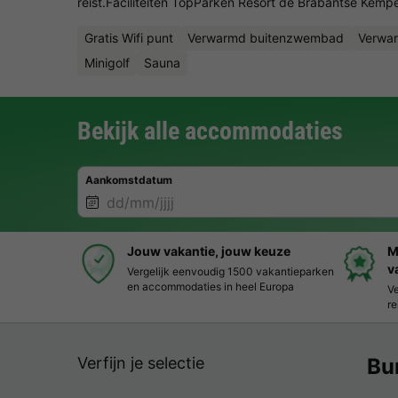
reist.Faciliteiten TopParken Resort de Brabantse Kemp
Gratis Wifi punt
Verwarmd buitenzwembad
Verwa
Minigolf
Sauna
Bekijk alle accommodaties
Aankomstdatum
Jouw vakantie, jouw keuze
M
v
Vergelijk eenvoudig 1500 vakantieparken
en accommodaties in heel Europa
Ve
re
Verfijn je selectie
Bu