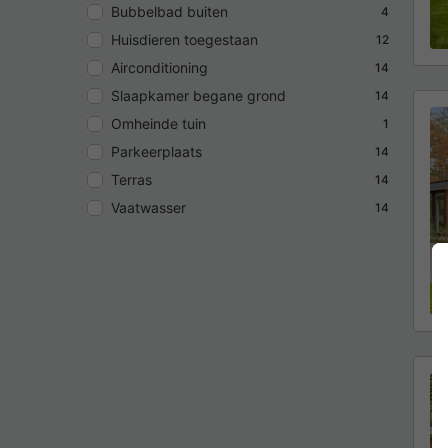
Bubbelbad buiten
4
Huisdieren toegestaan
12
Airconditioning
14
Slaapkamer begane grond
14
Omheinde tuin
1
Parkeerplaats
14
Terras
14
Vaatwasser
14