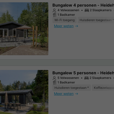
Bungalow 4 personen - Heide
4 Volwassenen
2 Slaapkamers
1 Badkamer
Wi-Fi toegang
Huisdieren toegestaan *
Meer weten
Bungalow 5 personen - Heide
5 Volwassenen
2 Slaapkamers
1 Badkamer
Huisdieren toegestaan *
Koffiezetappa
Meer weten