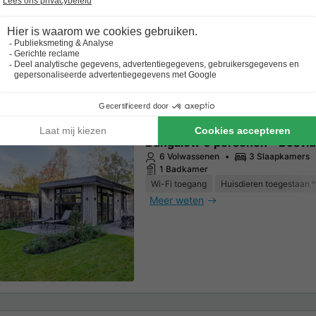
Meer weten
Bungalow 6 personen - Bosvlu
6 Volwassenen
3 Slaapkamers
1 Badkamer
Wi-Fi toegang
Huisdieren toegestaan *
Meer weten