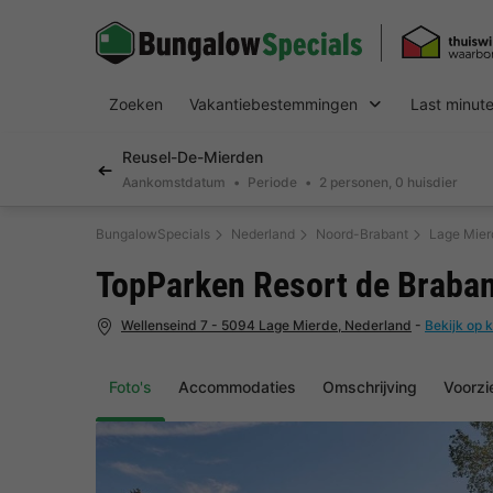
Zoeken
Vakantiebestemmingen
Last minut
Reusel-De-Mierden
Aankomstdatum
Periode
2 personen, 0 huisdier
BungalowSpecials
Nederland
Noord-Brabant
Lage Mier
TopParken Resort de Braba
Wellenseind 7 - 5094 Lage Mierde, Nederland
-
Bekijk op 
Foto's
Accommodaties
Omschrijving
Voorzi