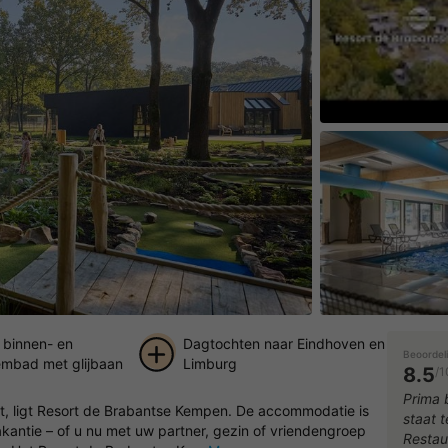
Speel de vid
binnen- en
Dagtochten naar Eindhoven en
Beoordel
mbad met glijbaan
Limburg
8.5
/1
+ 41
Prima b
nt, ligt Resort de Brabantse Kempen. De accommodatie is
staat 
foto's
kantie – of u nu met uw partner, gezin of vriendengroep
Restaur