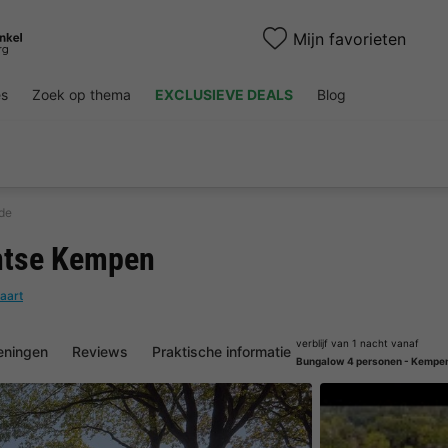
Mijn favorieten
es
Zoek op thema
EXCLUSIEVE DEALS
Blog
de
ntse Kempen
kaart
verblijf van 1 nacht vanaf
eningen
Reviews
Praktische informatie
Bungalow 4 personen - Kempe