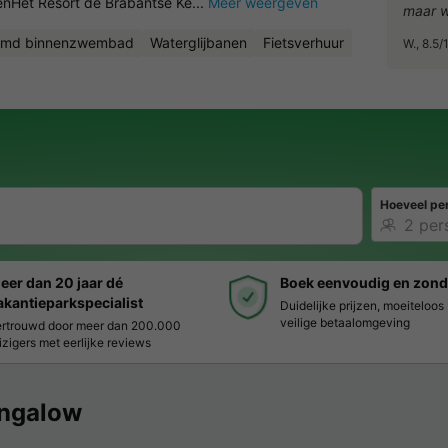
enHet Resort de Brabantse Ke...
Meer weergeven
maar w
rmd binnenzwembad
Waterglijbanen
Fietsverhuur
W., 8.5
Hoeveel pe
eer dan 20 jaar dé
Boek eenvoudig en zond
akantieparkspecialist
Duidelijke prijzen, moeiteloo
veilige betaalomgeving
rtrouwd door meer dan 200.000
izigers met eerlijke reviews
ngalow