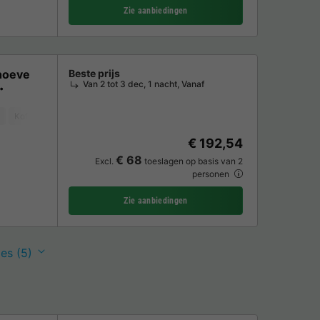
Zie aanbiedingen
hoeve
Beste prijs
Van 2 tot 3 dec, 1 nacht, Vanaf
Koffiezetapparaat
Ligstoel
Vaatwasser
Vriezer
Koelkast
Tuin
€ 192,54
€ 68
Excl.
toeslagen op basis van 2
personen
Zie aanbiedingen
es (5)