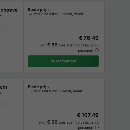
enhoeve
Beste prijs
Van 2 tot 3 dec, 1 nacht, Vanaf
Koffiezetapparaat
Ligstoel
Vaatwasser
Vriezer
Koelkast
Tuin
€ 78,49
€ 66
Excl.
toeslagen op basis van 2
personen
Zie aanbiedingen
cht
Beste prijs
Van 8 tot 9 okt, 1 nacht, Vanaf
Koffiezetapparaat
Ligstoel
Vaatwasser
Vriezer
Koelkast
Tuin
€ 167,49
€ 66
Excl.
toeslagen op basis van 2
personen