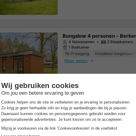
Bungalow 4 personen - Berken
4 Volwassenen
2 Slaapkamers
1 Badkamer
Wi-Fi toegang
Huisdieren toegestaan *
Meer weten
Bungalow 6 personen - Berke
6 Volwassenen
3 Slaapkamers
1 Badkamer
Wi-Fi toegang
Huisdieren toegestaan *