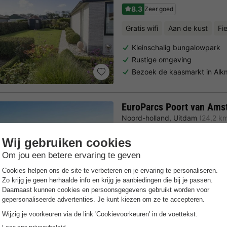
8.3
Zeer goed
Gratis wifi
Aan de kust
Fi
Kleinschalig bungalowpark
Rustige omgeving
Bezoek de kaasmarkt in Alk
EuroParcs Poort van Ams
Noord-holland
,
Uitdam
(24,2 k
7.3
Goed
Gratis Wifi punt
Verwarmd 
Ideaal uitgangspunt voor uit
Directe ligging aan het Mar
Verwarmd binnenzwembad & 