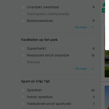
Overdekt zwembad
6
Subtropisch zwemparadijs
Buitenzwembad
6
Zie meer
Faciliteiten op het park
Supermarkt
8
Restaurant en/of snackbar
10
Bakkerij
Zie meer
Sport en Vrije Tijd
Speeltuin
22
Indoor speeltuin
2
Voetbalveld en/of sportveld
7