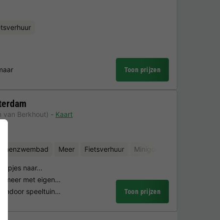
etsverhuur
maar
Toon prijzen
terdam
m van Berkhout)
Kaart
binnenzwembad
Meer
Fietsverhuur
Minigolf
Sauna
stapjes naar…
kermeer met eigen…
indoor speeltuin…
Toon prijzen