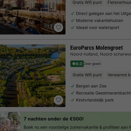
Gratis Wifi punt
Fietsverhuu
Direct gelegen aan het Uitg
Moderne vakantiehuizen
Ideaal voor watersport
EuroParcs Molengroet
Noord-holland
,
Noord-scharwo
8.0
Zeer goed
Gratis Wifi punt
Verwarmd b
Bergen aan Zee
Recreatie Geestmerambacht
Kindvriendelijk park
7 nachten onder de €500!
Boek nu een voordelige zomervakantie & profiteer aan