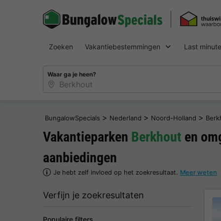
Zoeken
Vakantiebestemmingen
Last minut
Waar ga je heen?
>
>
>
BungalowSpecials
Nederland
Noord-Holland
Berk
Vakantieparken
Berkhout
en omg
aanbiedingen
Je hebt zelf invloed op het zoekresultaat.
Meer weten
Verfijn je zoekresultaten
Populaire filters