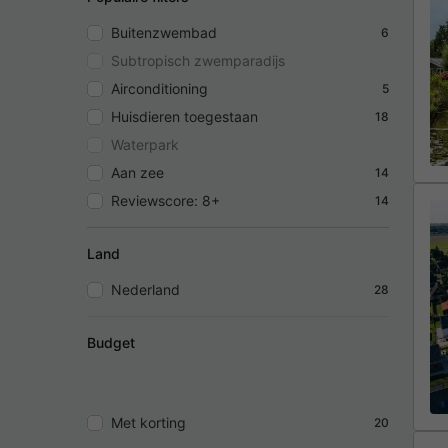
Buitenzwembad
6
Subtropisch zwemparadijs
Airconditioning
5
Huisdieren toegestaan
18
Waterpark
Aan zee
14
Reviewscore: 8+
14
Land
Nederland
28
Budget
Met korting
20