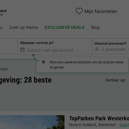
Mijn favorieten
es
Zoek op thema
EXCLUSIEVE DEALS
Blog
Wanneer vertrek je?
Hoeveel personen?
Kies een aankomstdatum om de prijzen weer
te geven
hout
eving: 28 beste
Sorteer op
TopParken Park Westerk
Noord-holland
,
Berkhout
Kaar