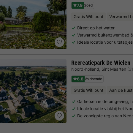
7.9
Goed
Gratis Wifi punt
Verwarmd b
Direct op het water
Verwarmd buitenzwembad & w
Ideale locatie voor uitstapje
Recreatiepark De Wielen
Noord-holland
,
Sint Maarten
(2
6.8
Voldoende
Gratis Wifi punt
Aan de kust
Ga fietsen in de omgeving,
Ideale locatie vlakbij het N
De zonnigste regio van Ned