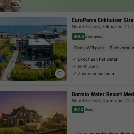
EuroParcs Enkhuizer Str
Noord-holland
,
Enkhuizen
(21,3
8.3
Zeer goed
Gratis Wifi punt
Fietsverhuu
Direct aan het water
Enkhuizen
Zuiderzeemuseum
Dormio Water Resort Me
Noord-holland
,
Opperdoes
(14,
7.3
Goed
Luxe vakantiehuizen direct 