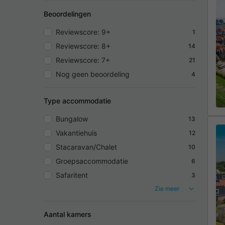
Beoordelingen
Reviewscore: 9+
1
Reviewscore: 8+
14
Reviewscore: 7+
21
Nog geen beoordeling
4
Type accommodatie
Bungalow
13
Vakantiehuis
12
Stacaravan/Chalet
10
Groepsaccommodatie
6
Safaritent
3
Zie meer
Aantal kamers