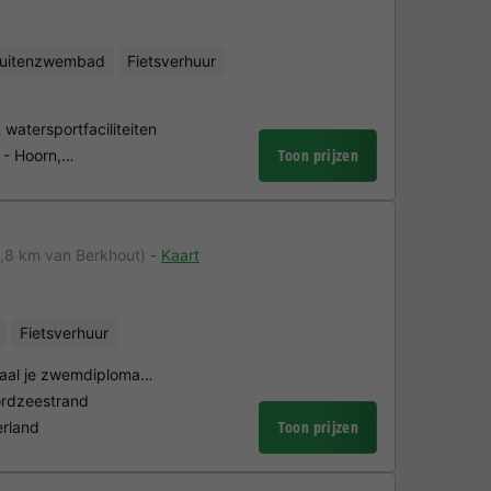
uitenzwembad
Fietsverhuur
atersportfaciliteiten
s - Hoorn,…
Toon prijzen
1,8 km van Berkhout)
Kaart
Fietsverhuur
 haal je zwemdiploma…
oordzeestrand
erland
Toon prijzen