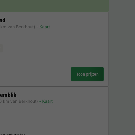
and
 km van Berkhout)
Kaart
r
Toon prijzen
demblik
6 km van Berkhout)
Kaart
aan het water