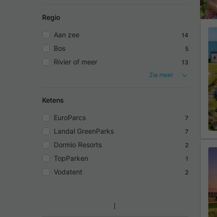
Regio
Aan zee
14
Bos
5
Rivier of meer
13
Zie meer
Ketens
EuroParcs
7
Landal GreenParks
7
Dormio Resorts
2
TopParken
1
Vodatent
2