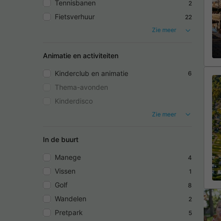
Tennisbanen
2
Fietsverhuur
22
Zie meer
Animatie en activiteiten
Kinderclub en animatie
6
Thema-avonden
Kinderdisco
Zie meer
In de buurt
Manege
4
Vissen
1
Golf
8
Wandelen
2
Pretpark
5