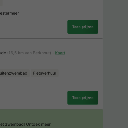
r
eestermeer
Toon prijzen
ude
(16,5 km van Berkhout)
Kaart
uitenzwembad
Fietsverhuur
Toon prijzen
 het zwembad!
Ontdek meer