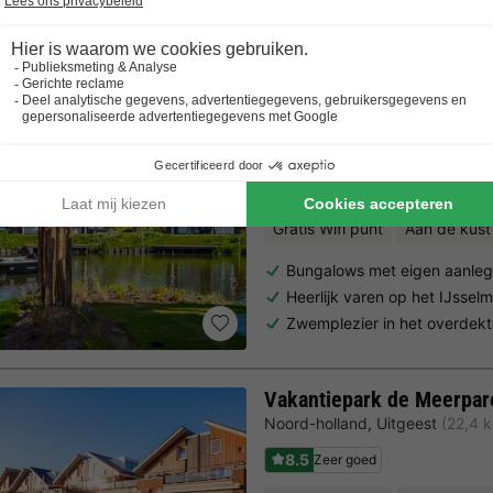
Trustpilot beoordelingen
Al 10.064+ reizigers gingen je voor! —
„Al vakantie bij 
EuroParcs IJsselmeer
Noord-holland
,
Medemblik
(15,
8.0
Zeer goed
Gratis Wifi punt
Aan de kust
Bungalows met eigen aanleg
Heerlijk varen op het IJssel
Zwemplezier in het overde
Vakantiepark de Meerpar
Noord-holland
,
Uitgeest
(22,4 
8.5
Zeer goed