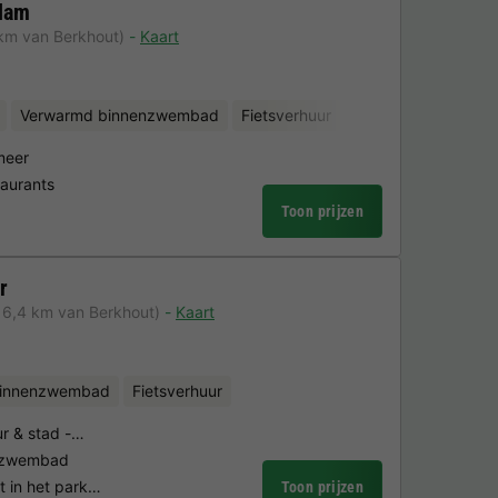
dam
 km van Berkhout)
Kaart
Verwarmd binnenzwembad
Fietsverhuur
meer
taurants
Toon prijzen
r
16,4 km van Berkhout)
Kaart
binnenzwembad
Fietsverhuur
ur & stad -…
enzwembad
t in het park…
Toon prijzen