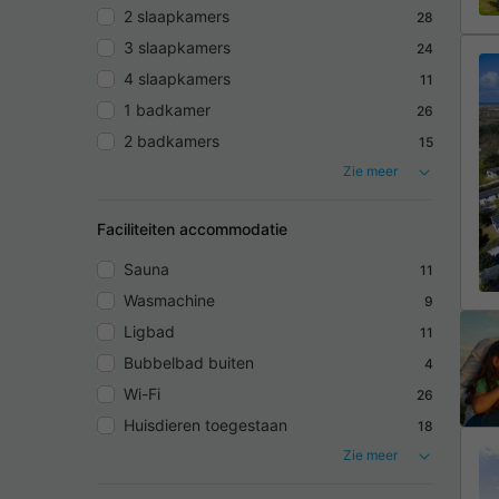
2 slaapkamers
28
3 slaapkamers
24
4 slaapkamers
11
1 badkamer
26
2 badkamers
15
Zie meer
Faciliteiten accommodatie
Sauna
11
Wasmachine
9
Ligbad
11
Bubbelbad buiten
4
Wi-Fi
26
Huisdieren toegestaan
18
Zie meer