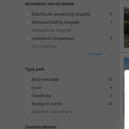
Kenmerken van de locatie
Elektrische aansluiting mogelijk
3
Wateraansluiting mogelijk
1
Waterafvoer mogelijk
Huisdieren toegestaan
2
Privé-sanitair
Zie meer
Type park
Kindvriendelijk
12
Luxe
4
Goedkoop
2
Rustig en ruimte
23
Geschikt voor tieners
Zwemfaciliteiten