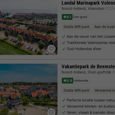
Landal Marinapark Volen
Noord-holland
,
Volendam
(17,2
8.1
Zeer goed
Gratis Wifi punt
Aan de kust
Aan de oever van het IJssel
Traditionele Volendamse res
Oud-Hollandse sfeer
Vakantiepark de Beemste
Noord-holland
,
Oost-graftdijk
(
6.9
Voldoende
Gratis Wifi punt
Verwarmd 
Perfecte locatie tussen natu
Verwarmd binnen- en buit
Varen, vissen & kanoën direc