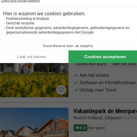
Trustpilot beoordelingen
Al 10.064+ reizigers gingen je voor! —
„Al vakantie bij 
Landal Beach Resort Oog
Noord-holland
,
Julianadorp Aa
7.9
Goed
Gratis Wifi punt
Aan de kust
Aan het strand
Golfbaan en Pitch&Puttbaan
Uitstap naar Texel
Vakantiepark de Meerpar
Noord-holland
,
Uitgeest
(24,5 
8.5
Zeer goed