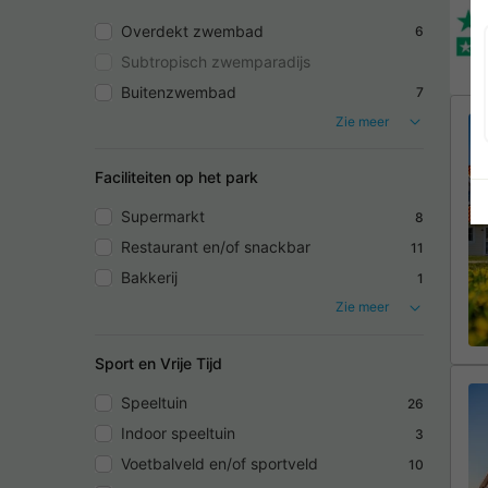
Overdekt zwembad
6
Subtropisch zwemparadijs
Buitenzwembad
7
Zie meer
Faciliteiten op het park
Supermarkt
8
Restaurant en/of snackbar
11
Bakkerij
1
Zie meer
Sport en Vrije Tijd
Speeltuin
26
Indoor speeltuin
3
Voetbalveld en/of sportveld
10