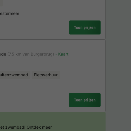
r
eestermeer
Toon prijzen
ude
(7,5 km van Burgerbrug)
Kaart
uitenzwembad
Fietsverhuur
Toon prijzen
 het zwembad!
Ontdek meer