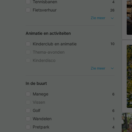
Tennisbanen
4
Fietsverhuur
26
Zie meer
Animatie en activiteiten
Kinderclub en animatie
10
Thema-avonden
Kinderdisco
Zie meer
In de buurt
Manege
6
Vissen
Golf
6
Wandelen
1
Pretpark
4