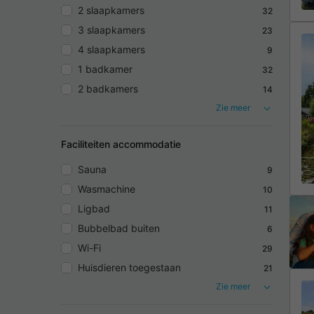
2 slaapkamers
32
3 slaapkamers
23
4 slaapkamers
9
1 badkamer
32
2 badkamers
14
Zie meer
Faciliteiten accommodatie
Sauna
9
Wasmachine
10
Ligbad
11
Bubbelbad buiten
6
Wi-Fi
29
Huisdieren toegestaan
21
Zie meer