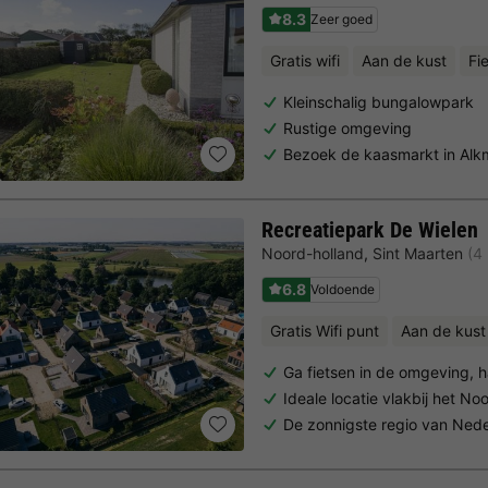
8.3
Zeer goed
Gratis wifi
Aan de kust
Fi
Kleinschalig bungalowpark
Rustige omgeving
Bezoek de kaasmarkt in Alk
Recreatiepark De Wielen
Noord-holland
,
Sint Maarten
(4
6.8
Voldoende
Gratis Wifi punt
Aan de kust
Ga fietsen in de omgeving,
Ideale locatie vlakbij het N
De zonnigste regio van Ned