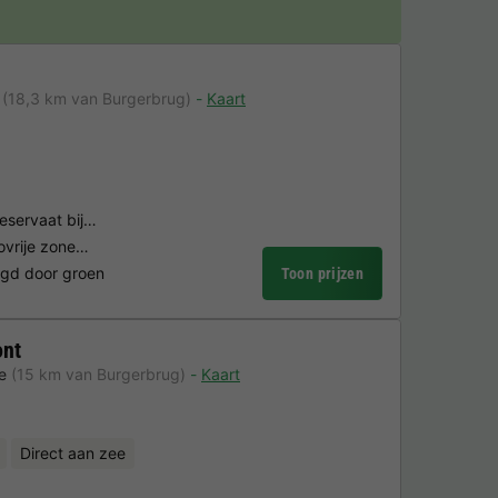
(18,3 km van Burgerbrug)
Kaart
reservaat bij…
tovrije zone…
ngd door groen
Toon prijzen
ont
e
(15 km van Burgerbrug)
Kaart
Direct aan zee