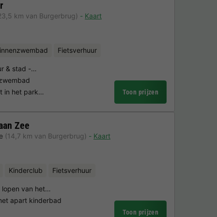
r
23,5 km van Burgerbrug)
Kaart
binnenzwembad
Fietsverhuur
ur & stad -…
enzwembad
t in het park…
Toon prijzen
aan Zee
e
(14,7 km van Burgerbrug)
Kaart
Kinderclub
Fietsverhuur
n lopen van het…
t apart kinderbad
Toon prijzen