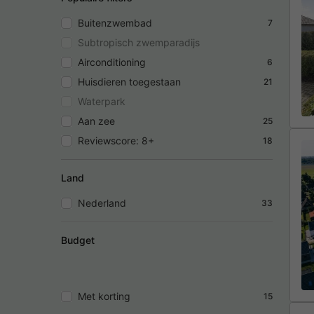
Buitenzwembad
7
Subtropisch zwemparadijs
Airconditioning
6
Huisdieren toegestaan
21
Waterpark
Aan zee
25
Reviewscore: 8+
18
Land
Nederland
33
Budget
Met korting
15