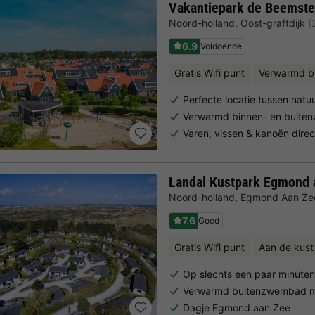
Vakantiepark de Beemste
Noord-holland
,
Oost-graftdijk
(
6.9
Voldoende
Gratis Wifi punt
Verwarmd 
Perfecte locatie tussen natu
Verwarmd binnen- en buit
Varen, vissen & kanoën direc
Landal Kustpark Egmond 
Noord-holland
,
Egmond Aan Ze
7.6
Goed
Gratis Wifi punt
Aan de kust
Op slechts een paar minute
Verwarmd buitenzwembad me
Dagje Egmond aan Zee