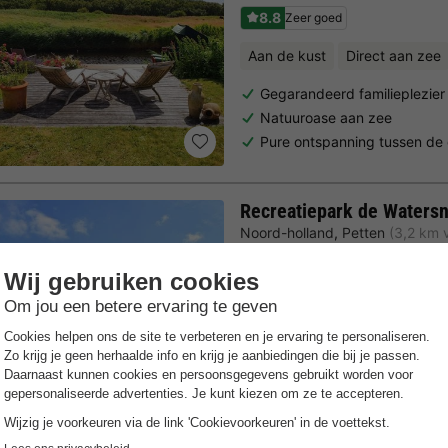
8.8
Zeer goed
Aan de kust
Direct aan zee
Gegarandeerd familieplezier
Natuuroase aan zee
Pure ontspanning tussen de
Recreatiepark de Watersn
Noord-holland
,
Petten
(3,2 km 
7.6
Goed
Gratis Wifi punt
Aan de kust
Gezellige familiecamping
Buitenzwembad met ligweid
Direct aan de Noordzeekust