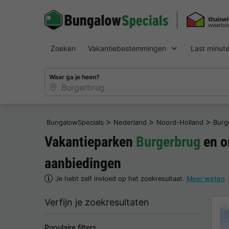
Zoeken
Vakantiebestemmingen
Last minut
Waar ga je heen?
>
>
>
BungalowSpecials
Nederland
Noord-Holland
Burg
Vakantieparken
Burgerbrug
en o
aanbiedingen
Je hebt zelf invloed op het zoekresultaat.
Meer weten
Verfijn je zoekresultaten
Populaire filters