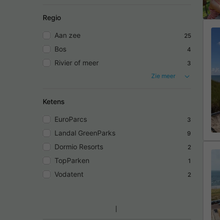
Regio
Aan zee
25
Bos
4
Rivier of meer
3
Zie meer
Ketens
EuroParcs
3
Landal GreenParks
9
Dormio Resorts
2
TopParken
1
Vodatent
2