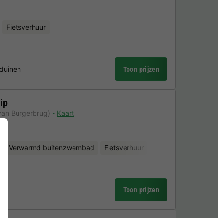
Fietsverhuur
 duinen
Toon prijzen
ip
van Burgerbrug)
Kaart
Verwarmd buitenzwembad
Fietsverhuur
e
Toon prijzen