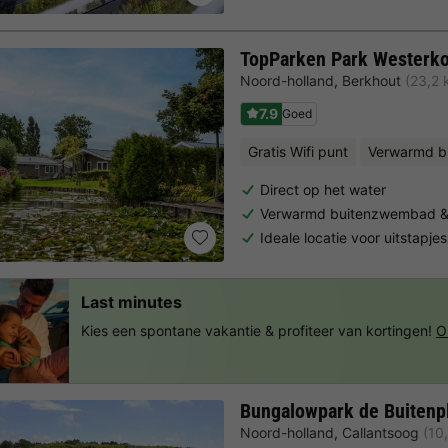
TopParken Park Westerk
Noord-holland
,
Berkhout
(23,2 
7.9
Goed
Gratis Wifi punt
Verwarmd b
Direct op het water
Verwarmd buitenzwembad & w
Ideale locatie voor uitstapje
Last minutes
Kies een spontane vakantie & profiteer van kortingen!
O
Bungalowpark de Buitenp
Noord-holland
,
Callantsoog
(10