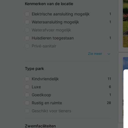
Kenmerken van de locatie
Elektrische aansluiting mogelijk
1
Wateraansluiting mogelijk
1
Waterafvoer mogelijk
Huisdieren toegestaan
1
Privé-sanitair
Zie meer
Type park
Kindvriendelijk
11
Luxe
6
Goedkoop
1
Rustig en ruimte
28
Geschikt voor tieners
Zwemfaciliteiten