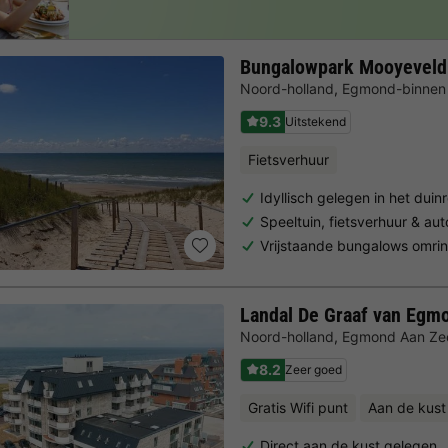
Bungalowpark Mooyeveld
Noord-holland
,
Egmond-binnen
9.3
Uitstekend
Fietsverhuur
Idyllisch gelegen in het duin
Speeltuin, fietsverhuur & au
Vrijstaande bungalows omri
Landal De Graaf van Egm
Noord-holland
,
Egmond Aan Ze
8.2
Zeer goed
Gratis Wifi punt
Aan de kust
Direct aan de kust gelegen