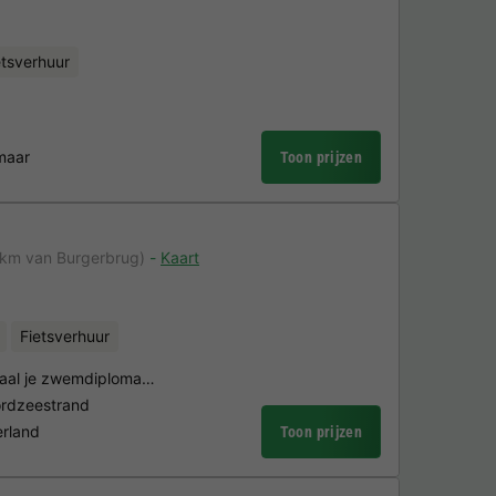
etsverhuur
maar
Toon prijzen
 km van Burgerbrug)
Kaart
Fietsverhuur
 haal je zwemdiploma…
oordzeestrand
erland
Toon prijzen