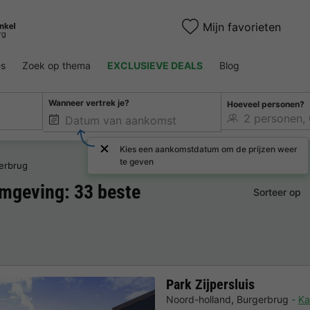
Mijn favorieten
es
Zoek op thema
EXCLUSIEVE DEALS
Blog
Wanneer vertrek je?
Hoeveel personen?
Kies een aankomstdatum om de prijzen weer
te geven
erbrug
mgeving: 33 beste
Sorteer op
Park Zijpersluis
Noord-holland
,
Burgerbrug
Ka