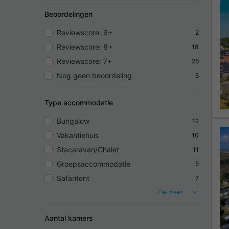
Beoordelingen
Reviewscore: 9+
2
Reviewscore: 8+
18
Reviewscore: 7+
25
Nog geen beoordeling
5
Type accommodatie
Bungalow
12
Vakantiehuis
10
Stacaravan/Chalet
11
Groepsaccommodatie
5
Safaritent
7
Zie meer
Aantal kamers