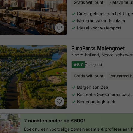
Gratis Wifi punt
Fietsverhuu
Direct gelegen aan het Uitg
Moderne vakantiehuizen
Ideaal voor watersport
EuroParcs Molengroet
Noord-holland
,
Noord-scharwo
8.0
Zeer goed
Gratis Wifi punt
Verwarmd b
Bergen aan Zee
Recreatie Geestmerambacht
Kindvriendelijk park
7 nachten onder de €500!
Boek nu een voordelige zomervakantie & profiteer aan