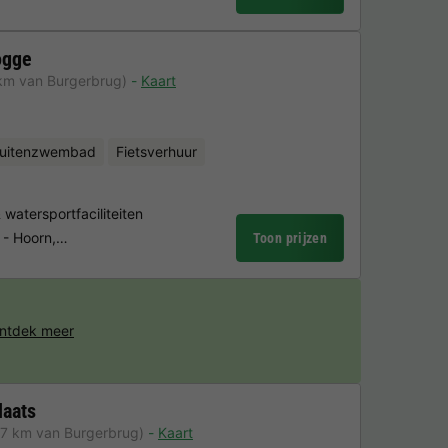
ogge
km van Burgerbrug)
Kaart
uitenzwembad
Fietsverhuur
atersportfaciliteiten
s - Hoorn,…
Toon prijzen
ntdek meer
laats
,7 km van Burgerbrug)
Kaart